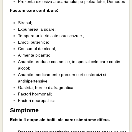
Prezenta excesiva a acarianului pe pielea fetei, Demodex.
Factorii care contribuie:
Stresul;
Expunerea la soare;
Temperaturile ridicate sau scazute ;
Emotii puternice;
Consumul de alcool;
Alimente picante;
Anumite produse cosmetice, in special cele care contin
alcool;
Anumite medicamente precum corticosteroizi si
antihipertensive;
Gastrita, hernie diafragmatica;
Factori hormonali;
Factori neuropsihici.
Simptome
Exista 4 etape ale bolii, ale caror simptome difera.
Roseata intensa tranzitorie: aceasta roseata apare pe nas,