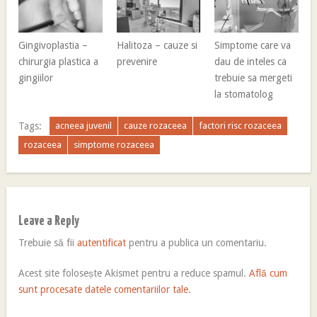
Gingivoplastia –
Halitoza – cauze si
Simptome care va
chirurgia plastica a
prevenire
dau de inteles ca
gingiilor
trebuie sa mergeti
la stomatolog
Tags:
acneea juvenil
cauze rozaceea
factori risc rozaceea
rozaceea
simptome rozaceea
Leave a Reply
Trebuie să fii
autentificat
pentru a publica un comentariu.
Acest site folosește Akismet pentru a reduce spamul.
Află cum
sunt procesate datele comentariilor tale
.