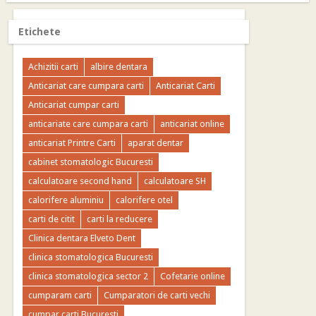
Etichete
Achizitii carti
albire dentara
Anticariat care cumpara carti
Anticariat Carti
Anticariat cumpar carti
anticariate care cumpara carti
anticariat online
anticariat Printre Carti
aparat dentar
cabinet stomatologic Bucuresti
calculatoare second hand
calculatoare SH
calorifere aluminiu
calorifere otel
carti de citit
carti la reducere
Clinica dentara Elveto Dent
clinica stomatologica Bucuresti
clinica stomatologica sector 2
Cofetarie online
cumparam carti
Cumparatori de carti vechi
cumpar carti Bucuresti