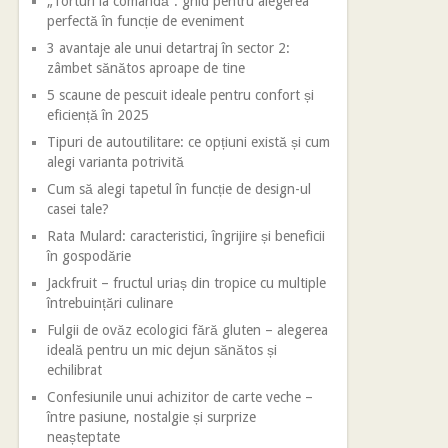
„Torturi la comandă”: ghid pentru alegerea
perfectă în funcție de eveniment
3 avantaje ale unui detartraj în sector 2:
zâmbet sănătos aproape de tine
5 scaune de pescuit ideale pentru confort și
eficiență în 2025
Tipuri de autoutilitare: ce opțiuni există și cum
alegi varianta potrivită
Cum să alegi tapetul în funcție de design-ul
casei tale?
Rata Mulard: caracteristici, îngrijire și beneficii
în gospodărie
Jackfruit – fructul uriaș din tropice cu multiple
întrebuințări culinare
Fulgii de ovăz ecologici fără gluten – alegerea
ideală pentru un mic dejun sănătos și
echilibrat
Confesiunile unui achizitor de carte veche –
între pasiune, nostalgie și surprize
neașteptate