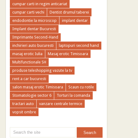
cumpar carti in regim anticariat
cumpar carti vechi
Dentist drumul taberei
endodontie la microscop
implant dentar
Implant dentar Bucuresti
Imprimante Second-Hand
inchirieri auto bucuresti
laptopuri second hand
masaj erotic Iulia
Masaj erotic Timisoara
Multifunctionale SH
produse teleshopping vazute la tv
rent a car bucuresti
salon masaj erotic Timisoara
Scaun cu rotile
Stomatologie sector 6
Torturi la comanda
tractari auto
vanzare centrale termice
vopsit ombre