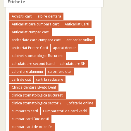
Etichete
Achizitii carti
albire dentara
Anticariat care cumpara carti
Anticariat Carti
Anticariat cumpar carti
anticariate care cumpara carti
anticariat online
anticariat Printre Carti
aparat dentar
cabinet stomatologic Bucuresti
calculatoare second hand
calculatoare SH
calorifere aluminiu
calorifere otel
carti de citit
carti la reducere
Clinica dentara Elveto Dent
clinica stomatologica Bucuresti
clinica stomatologica sector 2
Cofetarie online
cumparam carti
Cumparatori de carti vechi
cumpar carti Bucuresti
cumpar carti de orice fel