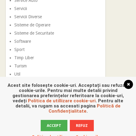
Service Auto
Servicii
Servicii Diverse
Sisteme de Operare
Sisteme de Securitate
Software
Sport
Timp Liber
Turism
Util
Vestimentatie
Acest site folosește cookie-uri. Acceptați sau refuzați
cookie-urile. Pentru mai multe detalii privind
gestionarea preferințelor referitoare la cookie-uri,
vedeți
Politica de utillizare cookie-uri
. Pentru alte
detalii, va rugam sa accesati pagina
Politică de
Confidențialitate
.
ACCEPT
REFUZ
Promovare Digitala
Copyright © 2026.