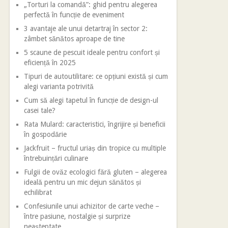
„Torturi la comandă”: ghid pentru alegerea
perfectă în funcție de eveniment
3 avantaje ale unui detartraj în sector 2:
zâmbet sănătos aproape de tine
5 scaune de pescuit ideale pentru confort și
eficiență în 2025
Tipuri de autoutilitare: ce opțiuni există și cum
alegi varianta potrivită
Cum să alegi tapetul în funcție de design-ul
casei tale?
Rata Mulard: caracteristici, îngrijire și beneficii
în gospodărie
Jackfruit – fructul uriaș din tropice cu multiple
întrebuințări culinare
Fulgii de ovăz ecologici fără gluten – alegerea
ideală pentru un mic dejun sănătos și
echilibrat
Confesiunile unui achizitor de carte veche –
între pasiune, nostalgie și surprize
neașteptate