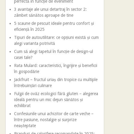
perfectă în funcție de eveniment
3 avantaje ale unui detartraj în sector 2:
zâmbet sănătos aproape de tine
5 scaune de pescuit ideale pentru confort și
eficiență în 2025
Tipuri de autoutilitare: ce opțiuni există și cum
alegi varianta potrivită
Cum să alegi tapetul în funcție de design-ul
casei tale?
Rata Mulard: caracteristici, îngrijire și beneficii
în gospodărie
Jackfruit – fructul uriaș din tropice cu multiple
întrebuințări culinare
Fulgii de ovăz ecologici fără gluten – alegerea
ideală pentru un mic dejun sănătos și
echilibrat
Confesiunile unui achizitor de carte veche –
între pasiune, nostalgie și surprize
neașteptate
Branduri de calorifere recomandate în 2025: