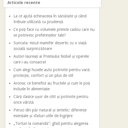
Articole recente
La ce ajută echinaceea în sănătate și când
trebuie utilizată cu prudență
Ce poți face cu volumele primite cadou care nu
se potrivesc preferințelor tale?
Suricata: micul mamifer deșertic cu o viață
socială surprinzătoare
Autori laureați ai Premiului Nobel și operele
care i-au consacrat
Cum alegi husele auto potrivite pentru vară:
protecție, confort și un plus de stil
Aronia: ce beneficii au fructele și cum le poți
include în alimentație
Cărți clasice ușor de citit și potrivite pentru
orice vârstă
Peruci din păr natural și sintetic: diferențe
esențiale și sfaturi utile de îngrijire
„Torturi la comandă”: ghid pentru alegerea