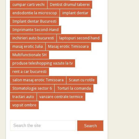
cumpar carti vechi
Dentist drumul taberei
endodontie la microscop
implant dentar
Implant dentar Bucuresti
Imprimante Second-Hand
inchirieri auto bucuresti
laptopuri second hand
masaj erotic Iulia
Masaj erotic Timisoara
Multifunctionale SH
produse teleshopping vazute la tv
rent a car bucuresti
salon masaj erotic Timisoara
Scaun cu rotile
Stomatologie sector 6
Torturi la comanda
tractari auto
vanzare centrale termice
vopsit ombre