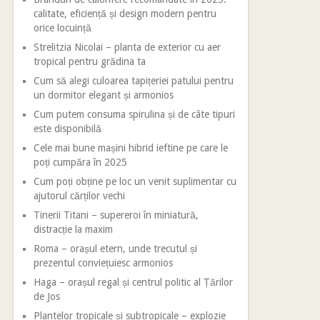
calitate, eficiență și design modern pentru
orice locuință
Strelitzia Nicolai – planta de exterior cu aer
tropical pentru grădina ta
Cum să alegi culoarea tapițeriei patului pentru
un dormitor elegant și armonios
Cum putem consuma spirulina și de câte tipuri
este disponibilă
Cele mai bune mașini hibrid ieftine pe care le
poți cumpăra în 2025
Cum poți obține pe loc un venit suplimentar cu
ajutorul cărților vechi
Tinerii Titani – supereroi în miniatură,
distracție la maxim
Roma – orașul etern, unde trecutul și
prezentul conviețuiesc armonios
Haga – orașul regal și centrul politic al Țărilor
de Jos
Plantelor tropicale și subtropicale – explozie