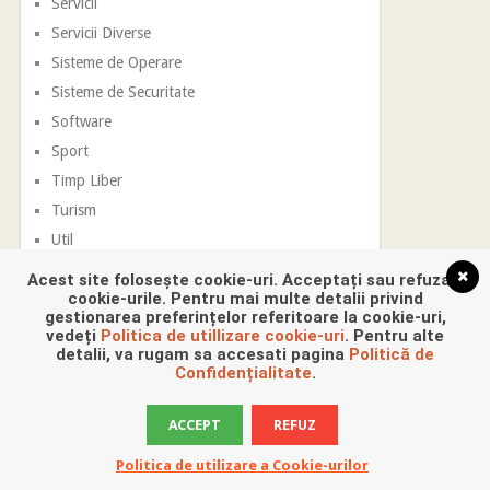
Servicii
Servicii Diverse
Sisteme de Operare
Sisteme de Securitate
Software
Sport
Timp Liber
Turism
Util
Vestimentatie
Acest site folosește cookie-uri. Acceptați sau refuzați
cookie-urile. Pentru mai multe detalii privind
gestionarea preferințelor referitoare la cookie-uri,
vedeți
Politica de utillizare cookie-uri
. Pentru alte
detalii, va rugam sa accesati pagina
Politică de
Confidențialitate
.
ACCEPT
REFUZ
Promovare Digitala
Copyright © 2026.
Politica de utilizare a Cookie-urilor