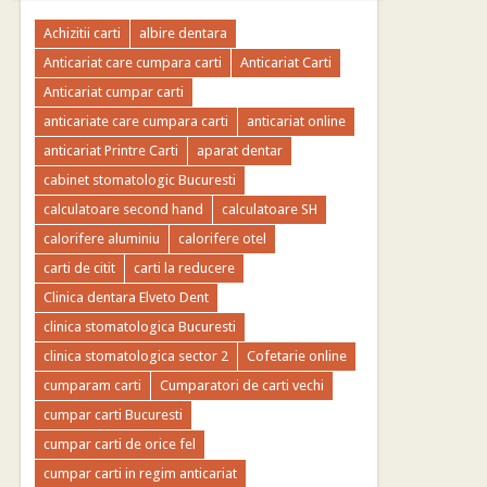
Achizitii carti
albire dentara
Anticariat care cumpara carti
Anticariat Carti
Anticariat cumpar carti
anticariate care cumpara carti
anticariat online
anticariat Printre Carti
aparat dentar
cabinet stomatologic Bucuresti
calculatoare second hand
calculatoare SH
calorifere aluminiu
calorifere otel
carti de citit
carti la reducere
Clinica dentara Elveto Dent
clinica stomatologica Bucuresti
clinica stomatologica sector 2
Cofetarie online
cumparam carti
Cumparatori de carti vechi
cumpar carti Bucuresti
cumpar carti de orice fel
cumpar carti in regim anticariat