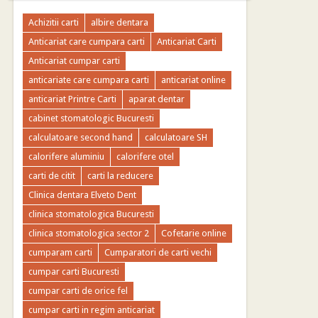
Achizitii carti
albire dentara
Anticariat care cumpara carti
Anticariat Carti
Anticariat cumpar carti
anticariate care cumpara carti
anticariat online
anticariat Printre Carti
aparat dentar
cabinet stomatologic Bucuresti
calculatoare second hand
calculatoare SH
calorifere aluminiu
calorifere otel
carti de citit
carti la reducere
Clinica dentara Elveto Dent
clinica stomatologica Bucuresti
clinica stomatologica sector 2
Cofetarie online
cumparam carti
Cumparatori de carti vechi
cumpar carti Bucuresti
cumpar carti de orice fel
cumpar carti in regim anticariat