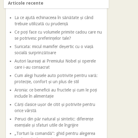
Articole recente
La ce ajută echinaceea în sănătate și când
trebuie utilizată cu prudență
Ce poți face cu volumele primite cadou care nu
se potrivesc preferințelor tale?
Suricata: micul mamifer deșertic cu o viață
socială surprinzătoare
Autori laureați ai Premiului Nobel și operele
care i-au consacrat
Cum alegi husele auto potrivite pentru vară:
protecție, confort și un plus de stil
Aronia: ce beneficii au fructele și cum le poți
include în alimentație
Cărți clasice ușor de citit și potrivite pentru
orice vârstă
Peruci din păr natural și sintetic: diferențe
esențiale și sfaturi utile de îngrijire
„Torturi la comandă”: ghid pentru alegerea