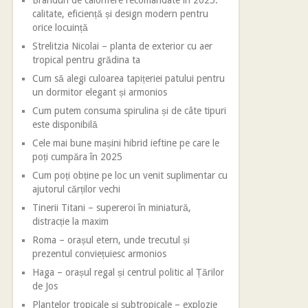
Branduri de calorifere recomandate în 2025:
calitate, eficiență și design modern pentru
orice locuință
Strelitzia Nicolai – planta de exterior cu aer
tropical pentru grădina ta
Cum să alegi culoarea tapițeriei patului pentru
un dormitor elegant și armonios
Cum putem consuma spirulina și de câte tipuri
este disponibilă
Cele mai bune mașini hibrid ieftine pe care le
poți cumpăra în 2025
Cum poți obține pe loc un venit suplimentar cu
ajutorul cărților vechi
Tinerii Titani – supereroi în miniatură,
distracție la maxim
Roma – orașul etern, unde trecutul și
prezentul conviețuiesc armonios
Haga – orașul regal și centrul politic al Țărilor
de Jos
Plantelor tropicale și subtropicale – explozie