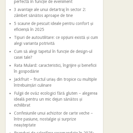
perfectă în funcție de eveniment
3 avantaje ale unui detartraj în sector 2:
zâmbet sănătos aproape de tine
5 scaune de pescuit ideale pentru confort și
eficiență în 2025
Tipuri de autoutilitare: ce opțiuni există și cum
alegi varianta potrivită
Cum să alegi tapetul în funcție de design-ul
casei tale?
Rata Mulard: caracteristici, îngrijire și beneficii
în gospodărie
Jackfruit – fructul uriaș din tropice cu multiple
întrebuințări culinare
Fulgii de ovăz ecologici fără gluten – alegerea
ideală pentru un mic dejun sănătos și
echilibrat
Confesiunile unui achizitor de carte veche –
între pasiune, nostalgie și surprize
neașteptate