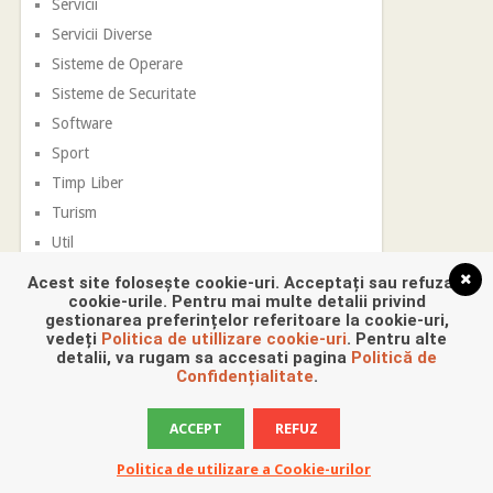
Servicii
Servicii Diverse
Sisteme de Operare
Sisteme de Securitate
Software
Sport
Timp Liber
Turism
Util
Vestimentatie
Acest site folosește cookie-uri. Acceptați sau refuzați
cookie-urile. Pentru mai multe detalii privind
gestionarea preferințelor referitoare la cookie-uri,
vedeți
Politica de utillizare cookie-uri
. Pentru alte
detalii, va rugam sa accesati pagina
Politică de
Confidențialitate
.
ACCEPT
REFUZ
Promovare Digitala
Copyright © 2026.
Politica de utilizare a Cookie-urilor