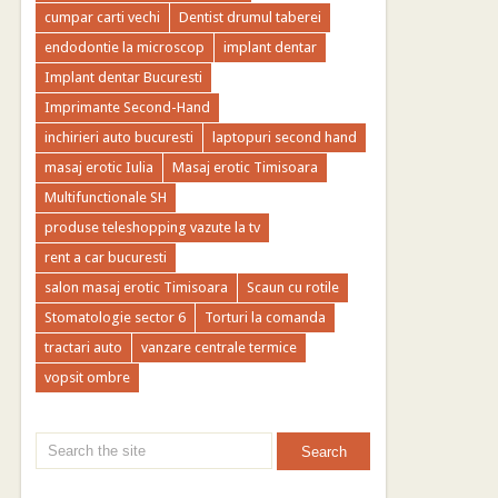
cumpar carti vechi
Dentist drumul taberei
endodontie la microscop
implant dentar
Implant dentar Bucuresti
Imprimante Second-Hand
inchirieri auto bucuresti
laptopuri second hand
masaj erotic Iulia
Masaj erotic Timisoara
Multifunctionale SH
produse teleshopping vazute la tv
rent a car bucuresti
salon masaj erotic Timisoara
Scaun cu rotile
Stomatologie sector 6
Torturi la comanda
tractari auto
vanzare centrale termice
vopsit ombre