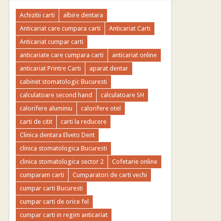
Achizitii carti
albire dentara
Anticariat care cumpara carti
Anticariat Carti
Anticariat cumpar carti
anticariate care cumpara carti
anticariat online
anticariat Printre Carti
aparat dentar
cabinet stomatologic Bucuresti
calculatoare second hand
calculatoare SH
calorifere aluminiu
calorifere otel
carti de citit
carti la reducere
Clinica dentara Elveto Dent
clinica stomatologica Bucuresti
clinica stomatologica sector 2
Cofetarie online
cumparam carti
Cumparatori de carti vechi
cumpar carti Bucuresti
cumpar carti de orice fel
cumpar carti in regim anticariat