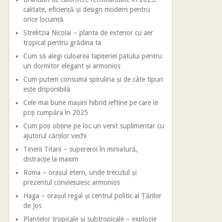
calitate, eficiență și design modern pentru
orice locuință
Strelitzia Nicolai – planta de exterior cu aer
tropical pentru grădina ta
Cum să alegi culoarea tapițeriei patului pentru
un dormitor elegant și armonios
Cum putem consuma spirulina și de câte tipuri
este disponibilă
Cele mai bune mașini hibrid ieftine pe care le
poți cumpăra în 2025
Cum poți obține pe loc un venit suplimentar cu
ajutorul cărților vechi
Tinerii Titani – supereroi în miniatură,
distracție la maxim
Roma – orașul etern, unde trecutul și
prezentul conviețuiesc armonios
Haga – orașul regal și centrul politic al Țărilor
de Jos
Plantelor tropicale și subtropicale – explozie