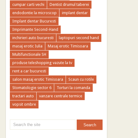
cumpar carti vechi
Dentist drumul taberei
endodontie la microscop
implant dentar
Implant dentar Bucuresti
Imprimante Second-Hand
inchirieri auto bucuresti
laptopuri second hand
masaj erotic Iulia
Masaj erotic Timisoara
Multifunctionale SH
produse teleshopping vazute la tv
rent a car bucuresti
salon masaj erotic Timisoara
Scaun cu rotile
Stomatologie sector 6
Torturi la comanda
tractari auto
vanzare centrale termice
vopsit ombre