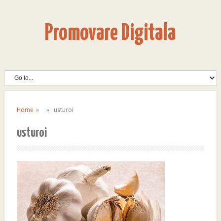
Promovare Digitala
Home
» » usturoi
usturoi