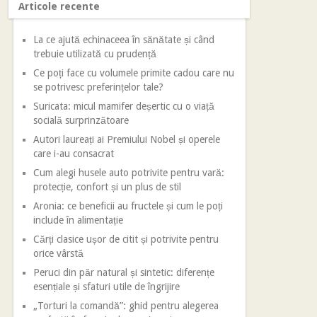
Articole recente
La ce ajută echinaceea în sănătate și când
trebuie utilizată cu prudență
Ce poți face cu volumele primite cadou care nu
se potrivesc preferințelor tale?
Suricata: micul mamifer deșertic cu o viață
socială surprinzătoare
Autori laureați ai Premiului Nobel și operele
care i-au consacrat
Cum alegi husele auto potrivite pentru vară:
protecție, confort și un plus de stil
Aronia: ce beneficii au fructele și cum le poți
include în alimentație
Cărți clasice ușor de citit și potrivite pentru
orice vârstă
Peruci din păr natural și sintetic: diferențe
esențiale și sfaturi utile de îngrijire
„Torturi la comandă”: ghid pentru alegerea