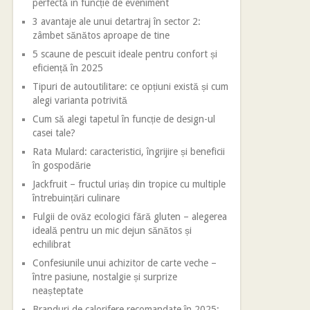
perfectă în funcție de eveniment
3 avantaje ale unui detartraj în sector 2:
zâmbet sănătos aproape de tine
5 scaune de pescuit ideale pentru confort și
eficiență în 2025
Tipuri de autoutilitare: ce opțiuni există și cum
alegi varianta potrivită
Cum să alegi tapetul în funcție de design-ul
casei tale?
Rata Mulard: caracteristici, îngrijire și beneficii
în gospodărie
Jackfruit – fructul uriaș din tropice cu multiple
întrebuințări culinare
Fulgii de ovăz ecologici fără gluten – alegerea
ideală pentru un mic dejun sănătos și
echilibrat
Confesiunile unui achizitor de carte veche –
între pasiune, nostalgie și surprize
neașteptate
Branduri de calorifere recomandate în 2025: