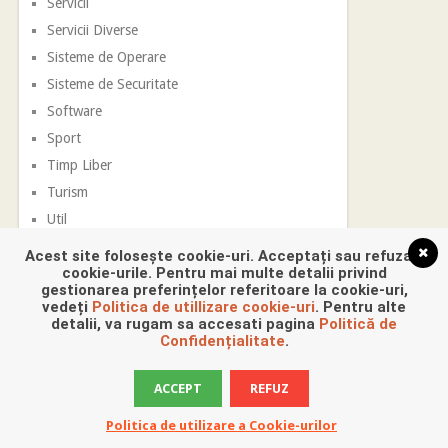
Servicii
Servicii Diverse
Sisteme de Operare
Sisteme de Securitate
Software
Sport
Timp Liber
Turism
Util
Vestimentatie
Acest site folosește cookie-uri. Acceptați sau refuzați
cookie-urile. Pentru mai multe detalii privind
gestionarea preferințelor referitoare la cookie-uri,
vedeți
Politica de utillizare cookie-uri
. Pentru alte
detalii, va rugam sa accesati pagina
Politică de
Confidențialitate
.
ACCEPT
REFUZ
Promovare Digitala
Copyright © 2026.
Politica de utilizare a Cookie-urilor