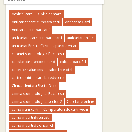
Achizitii carti
albire dentara
Anticariat care cumpara carti
Anticariat Carti
Anticariat cumpar carti
anticariate care cumpara carti
anticariat online
anticariat Printre Carti
aparat dentar
cabinet stomatologic Bucuresti
calculatoare second hand
calculatoare SH
calorifere aluminiu
calorifere otel
carti de citit
carti la reducere
Clinica dentara Elveto Dent
clinica stomatologica Bucuresti
clinica stomatologica sector 2
Cofetarie online
cumparam carti
Cumparatori de carti vechi
cumpar carti Bucuresti
cumpar carti de orice fel