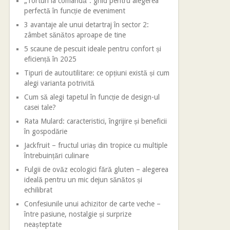
„Torturi la comandă”: ghid pentru alegerea
perfectă în funcție de eveniment
3 avantaje ale unui detartraj în sector 2:
zâmbet sănătos aproape de tine
5 scaune de pescuit ideale pentru confort și
eficiență în 2025
Tipuri de autoutilitare: ce opțiuni există și cum
alegi varianta potrivită
Cum să alegi tapetul în funcție de design-ul
casei tale?
Rata Mulard: caracteristici, îngrijire și beneficii
în gospodărie
Jackfruit – fructul uriaș din tropice cu multiple
întrebuințări culinare
Fulgii de ovăz ecologici fără gluten – alegerea
ideală pentru un mic dejun sănătos și
echilibrat
Confesiunile unui achizitor de carte veche –
între pasiune, nostalgie și surprize
neașteptate