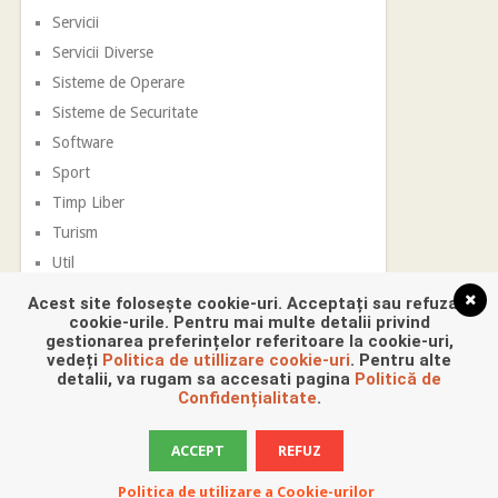
Servicii
Servicii Diverse
Sisteme de Operare
Sisteme de Securitate
Software
Sport
Timp Liber
Turism
Util
Vestimentatie
Acest site folosește cookie-uri. Acceptați sau refuzați
cookie-urile. Pentru mai multe detalii privind
gestionarea preferințelor referitoare la cookie-uri,
vedeți
Politica de utillizare cookie-uri
. Pentru alte
detalii, va rugam sa accesati pagina
Politică de
Confidențialitate
.
ACCEPT
REFUZ
Promovare Digitala
Copyright © 2026.
Politica de utilizare a Cookie-urilor