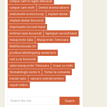
cumpar carti in regim anticariat
cumpar carti vechi
Dentist drumul taberei
endodontie la microscop
implant dentar
Implant dentar Bucuresti
Imprimante Second-Hand
inchirieri auto bucuresti
laptopuri second hand
masaj erotic Iulia
Masaj erotic Timisoara
Multifunctionale SH
produse teleshopping vazute la tv
rent a car bucuresti
salon masaj erotic Timisoara
Scaun cu rotile
Stomatologie sector 6
Torturi la comanda
tractari auto
vanzare centrale termice
vopsit ombre