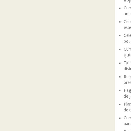
trop
Cum 
un d
Cum 
este
Cele
poț
Cum 
ajut
Tine
dist
Roma
prez
Haga
de J
Plan
de c
Cum 
bar