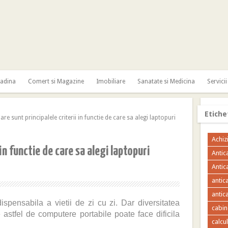
radina
Comert si Magazine
Imobiliare
Sanatate si Medicina
Servicii
Etiche
e sunt principalele criterii in functie de care sa alegi laptopuri
Achizi
 in functie de care sa alegi laptopuri
Antic
Antic
antic
antica
ispensabila a vietii de zi cu zi. Dar diversitatea
cabin
 astfel de computere portabile poate face dificila
calcu