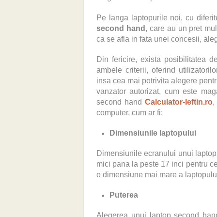
Pe langa laptopurile noi, cu diferi
second hand
, care au un pret mul
ca se afla in fata unei concesii, al
Din fericire, exista posibilitatea
ambele criterii, oferind utilizatori
insa cea mai potrivita alegere pentr
vanzator autorizat, cum este ma
second hand
Calculator-Ieftin.ro
,
computer, cum ar fi:
Dimensiunile laptopului
Dimensiunile ecranului unui laptop 
mici pana la peste 17 inci pentru c
o dimensiune mai mare a laptopului i
Puterea
Alegerea unui laptop second hand a