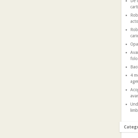
De c
cart
Robe
acto
Robe
cari
Opal
Avan
folo
Baob
4 mo
agen
Acop
avan
Unde
limb
Catego