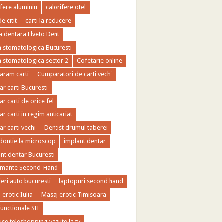
ifere aluminiu
calorifere otel
de citit
carti la reducere
ca dentara Elveto Dent
ca stomatologica Bucuresti
ca stomatologica sector 2
Cofetarie online
ram carti
Cumparatori de carti vechi
r carti Bucuresti
r carti de orice fel
r carti in regim anticariat
r carti vechi
Dentist drumul taberei
ontie la microscop
implant dentar
nt dentar Bucuresti
imante Second-Hand
ieri auto bucuresti
laptopuri second hand
 erotic Iulia
Masaj erotic Timisoara
functionale SH
se teleshopping vazute la tv