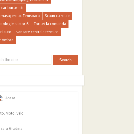
a car bucuresti
 masaj erotic Timisoara
Scaun cu rotile
tologie sector 6
Torturi la comanda
ri auto
vanzare centrale termice
t ombre
Acasa
to, Moto, Velo
sa si Gradina