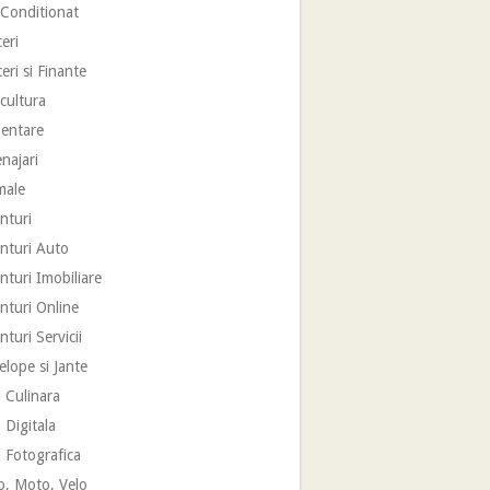
 Conditionat
eri
eri si Finante
cultura
mentare
najari
male
nturi
nturi Auto
turi Imobiliare
nturi Online
turi Servicii
lope si Jante
 Culinara
 Digitala
 Fotografica
o, Moto, Velo