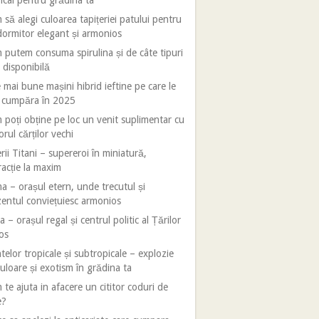
ical pentru grădina ta
să alegi culoarea tapițeriei patului pentru
ormitor elegant și armonios
putem consuma spirulina și de câte tipuri
 disponibilă
 mai bune mașini hibrid ieftine pe care le
i cumpăra în 2025
poți obține pe loc un venit suplimentar cu
orul cărților vechi
rii Titani – supereroi în miniatură,
racție la maxim
 – orașul etern, unde trecutul și
entul conviețuiesc armonios
 – orașul regal și centrul politic al Țărilor
os
telor tropicale și subtropicale – explozie
uloare și exotism în grădina ta
te ajuta in afacere un cititor coduri de
e?