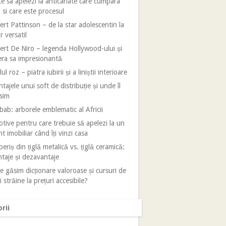
e sa apelezi la anticariate care cumpara
i si care este procesul
rt Pattinson – de la star adolescentin la
r versatil
rt De Niro – legenda Hollywood-ului și
era sa impresionantă
ul roz – piatra iubirii și a liniștii interioare
tajele unui soft de distribuție și unde îl
sim
ab: arborele emblematic al Africii
tive pentru care trebuie să apelezi la un
t imobiliar când îți vinzi casa
eriș din țiglă metalică vs. țiglă ceramică:
taje și dezavantaje
 găsim dicționare valoroase și cursuri de
i străine la prețuri accesibile?
rii