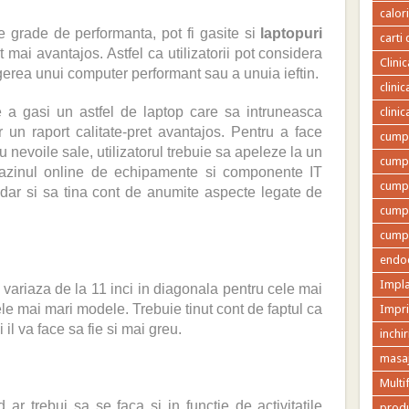
calor
te grade de performanta, pot fi gasite si
laptopuri
carti 
t mai avantajos. Astfel ca utilizatorii pot considera
Clini
egerea unui computer performant sau a unuia ieftin.
clini
 de a gasi un astfel de laptop care sa intruneasca
clini
lor un raport calitate-pret avantajos. Pentru a face
cumpa
u nevoile sale, utilizatorul trebuie sa apeleze la un
cumpa
gazinul online de echipamente si componente IT
cumpa
 dar si sa tina cont de anumite aspecte legate de
cumpa
cumpa
endod
Impla
variaza de la 11 inci in diagonala pentru cele mai
ele mai mari modele. Trebuie tinut cont de faptul ca
Impr
l va face sa fie si mai greu.
inchir
masaj
Multi
r trebui sa se faca si in functie de activitatile
produ