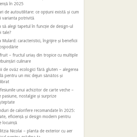
iență în 2025
ri de autoutilitare: ce opțiuni există și cum
i varianta potrivită
să alegi tapetul în funcție de design-ul
i tale?
 Mulard: caracteristici, îngrijire și beneficii
gospodărie
fruit – fructul uriaș din tropice cu multiple
ebuințări culinare
ii de ovăz ecologici fără gluten – alegerea
lă pentru un mic dejun sănătos și
librat
esiunile unui achizitor de carte veche –
e pasiune, nostalgie și surprize
șteptate
duri de calorifere recomandate în 2025:
tate, eficiență și design modern pentru
e locuință
litzia Nicolai – planta de exterior cu aer