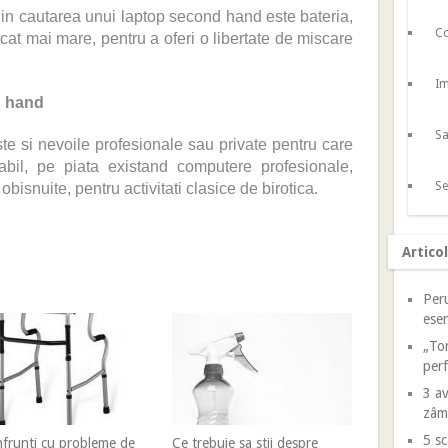
i in cautarea unui laptop second hand este bateria,
Co
cat mai mare, pentru a oferi o libertate de miscare
Im
d hand
Sa
este si nevoile profesionale sau private pentru care
bil, pe piata existand computere profesionale,
Se
bisnuite, pentru activitati clasice de birotica.
Artico
Peru
esen
„Tor
perf
3 av
zâm
5 sc
nfrunti cu probleme de
Ce trebuie sa stii despre