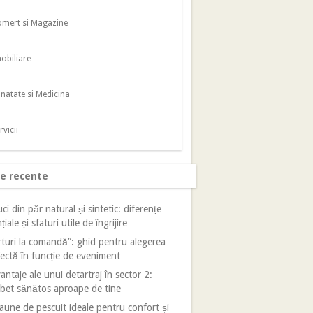
mert si Magazine
obiliare
natate si Medicina
rvicii
le recente
ci din păr natural și sintetic: diferențe
țiale și sfaturi utile de îngrijire
turi la comandă”: ghid pentru alegerea
ectă în funcție de eveniment
antaje ale unui detartraj în sector 2:
bet sănătos aproape de tine
aune de pescuit ideale pentru confort și