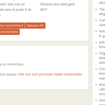
efic
tate? Iata cum un
folosirea unui detergent
Tipu
de mers iti poate fi de
BIO?
aleg
!
Cum 
case
puri second hand
laptopuri SH
Rata
n second hand
în 
Jack
într
Fulg
idea
echi
ca un comentariu.
Conf
într
educe spamul.
Află cum sunt procesate datele comentariilor
nea
Bran
cali
oric
Stre