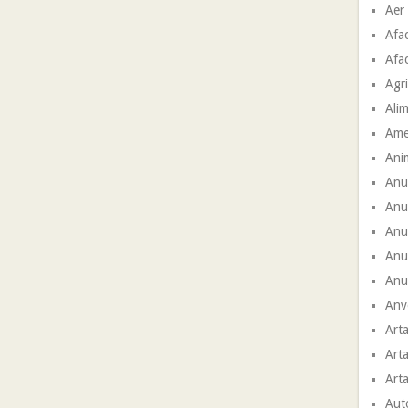
Aer
Afac
Afac
Agri
Ali
Ame
Ani
Anu
Anu
Anun
Anu
Anun
Anve
Arta
Arta
Arta
Aut