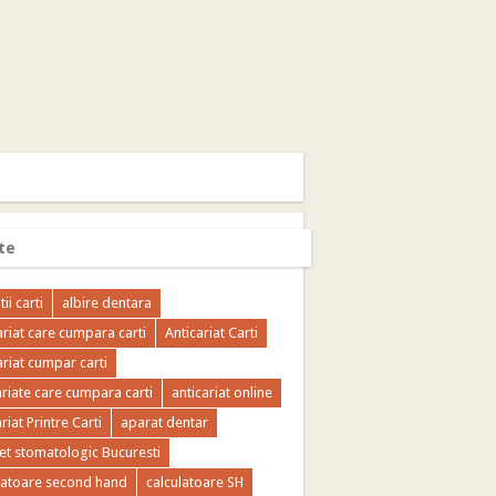
te
tii carti
albire dentara
ariat care cumpara carti
Anticariat Carti
ariat cumpar carti
ariate care cumpara carti
anticariat online
riat Printre Carti
aparat dentar
et stomatologic Bucuresti
latoare second hand
calculatoare SH