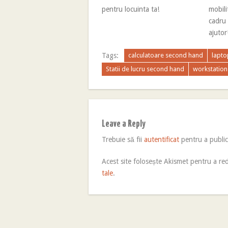
pentru locuinta ta!
mobili
cadru 
ajutor
Tags:
calculatoare second hand
lapto
Statii de lucru second hand
workstatio
Leave a Reply
Trebuie să fii
autentificat
pentru a publi
Acest site folosește Akismet pentru a r
tale
.