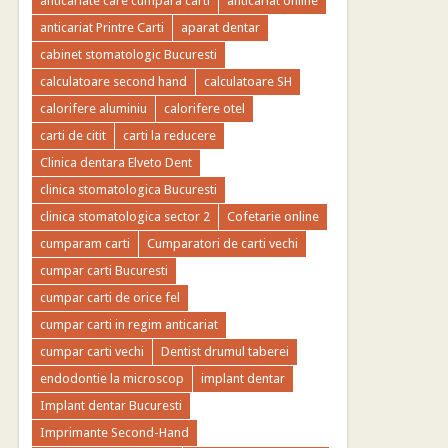
anticariate care cumpara carti
anticariat online
anticariat Printre Carti
aparat dentar
cabinet stomatologic Bucuresti
calculatoare second hand
calculatoare SH
calorifere aluminiu
calorifere otel
carti de citit
carti la reducere
Clinica dentara Elveto Dent
clinica stomatologica Bucuresti
clinica stomatologica sector 2
Cofetarie online
cumparam carti
Cumparatori de carti vechi
cumpar carti Bucuresti
cumpar carti de orice fel
cumpar carti in regim anticariat
cumpar carti vechi
Dentist drumul taberei
endodontie la microscop
implant dentar
Implant dentar Bucuresti
Imprimante Second-Hand