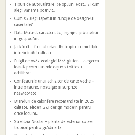
Tipuri de autoutilitare: ce opțiuni există și cum
alegi varianta potrivită
Cum să alegi tapetul în funcție de design-ul
casei tale?
Rata Mulard: caracteristici, îngrijire și beneficii
în gospodărie
Jackfruit – fructul uriaș din tropice cu multiple
întrebuințări culinare
Fulgii de ovăz ecologici fără gluten – alegerea
ideală pentru un mic dejun sănătos și
echilibrat
Confesiunile unui achizitor de carte veche –
între pasiune, nostalgie și surprize
neașteptate
Branduri de calorifere recomandate în 2025:
calitate, eficiență și design modern pentru
orice locuință
Strelitzia Nicolai – planta de exterior cu aer
tropical pentru grădina ta