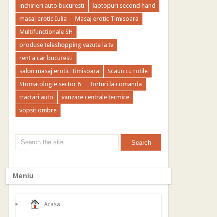
inchirieri auto bucuresti
laptopuri second hand
masaj erotic Iulia
Masaj erotic Timisoara
Multifunctionale SH
produse teleshopping vazute la tv
rent a car bucuresti
salon masaj erotic Timisoara
Scaun cu rotile
Stomatologie sector 6
Torturi la comanda
tractari auto
vanzare centrale termice
vopsit ombre
Meniu
Acasa