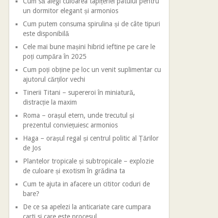
Cum să alegi culoarea tapițeriei patului pentru
un dormitor elegant și armonios
Cum putem consuma spirulina și de câte tipuri
este disponibilă
Cele mai bune mașini hibrid ieftine pe care le
poți cumpăra în 2025
Cum poți obține pe loc un venit suplimentar cu
ajutorul cărților vechi
Tinerii Titani – supereroi în miniatură,
distracție la maxim
Roma – orașul etern, unde trecutul și
prezentul conviețuiesc armonios
Haga – orașul regal și centrul politic al Țărilor
de Jos
Plantelor tropicale și subtropicale – explozie
de culoare și exotism în grădina ta
Cum te ajuta in afacere un cititor coduri de
bare?
De ce sa apelezi la anticariate care cumpara
carti si care este procesul