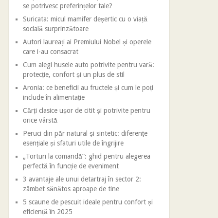
se potrivesc preferințelor tale?
Suricata: micul mamifer deșertic cu o viață
socială surprinzătoare
Autori laureați ai Premiului Nobel și operele
care i-au consacrat
Cum alegi husele auto potrivite pentru vară:
protecție, confort și un plus de stil
Aronia: ce beneficii au fructele și cum le poți
include în alimentație
Cărți clasice ușor de citit și potrivite pentru
orice vârstă
Peruci din păr natural și sintetic: diferențe
esențiale și sfaturi utile de îngrijire
„Torturi la comandă”: ghid pentru alegerea
perfectă în funcție de eveniment
3 avantaje ale unui detartraj în sector 2:
zâmbet sănătos aproape de tine
5 scaune de pescuit ideale pentru confort și
eficiență în 2025