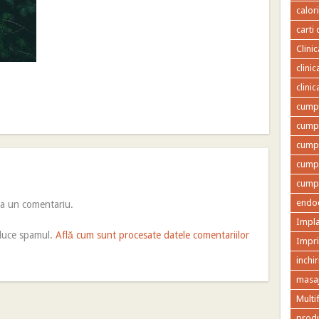
calor
carti 
Clini
clini
clini
cumpa
cumpa
cumpa
cumpa
cumpa
endod
ca un comentariu.
Impla
educe spamul.
Află cum sunt procesate datele comentariilor
Impr
inchir
masaj
Multi
produ