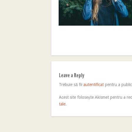
Leave a Reply
Trebuie să fii
autentificat
pentru a publi
Acest site folosește Akismet pentru a r
tale
.