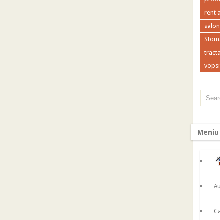
rent 
salon
Stoma
tracta
vopsi
Meniu
Au
Ca