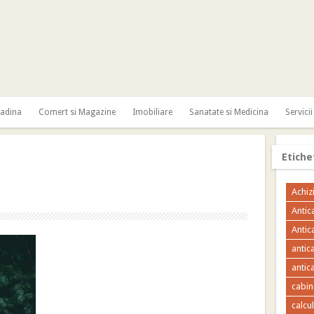
radina
Comert si Magazine
Imobiliare
Sanatate si Medicina
Servicii
Etiche
Achizi
Antic
Antic
antic
antica
cabin
calcu