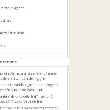
mert si Magazine
obiliare
natate si Medicina
rvicii
le recente
ci din păr natural și sintetic: diferențe
țiale și sfaturi utile de îngrijire
turi la comandă”: ghid pentru alegerea
ectă în funcție de eveniment
antaje ale unui detartraj în sector 2:
bet sănătos aproape de tine
aune de pescuit ideale pentru confort și