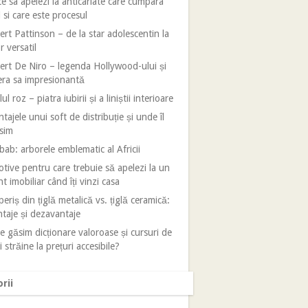
e sa apelezi la anticariate care cumpara
i si care este procesul
rt Pattinson – de la star adolescentin la
r versatil
rt De Niro – legenda Hollywood-ului și
era sa impresionantă
ul roz – piatra iubirii și a liniștii interioare
tajele unui soft de distribuție și unde îl
sim
ab: arborele emblematic al Africii
tive pentru care trebuie să apelezi la un
t imobiliar când îți vinzi casa
eriș din țiglă metalică vs. țiglă ceramică:
taje și dezavantaje
 găsim dicționare valoroase și cursuri de
i străine la prețuri accesibile?
rii