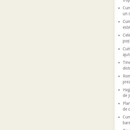
trop
Cum 
un d
Cum 
este
Cele
poț
Cum 
ajut
Tine
dist
Roma
prez
Haga
de J
Plan
de c
Cum 
bar