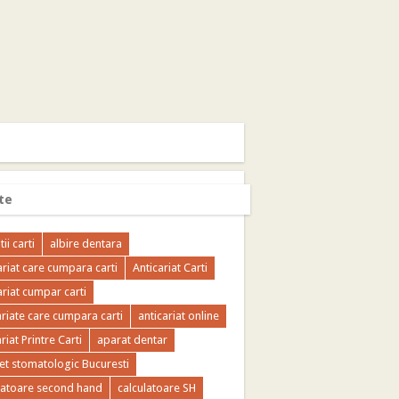
te
tii carti
albire dentara
ariat care cumpara carti
Anticariat Carti
ariat cumpar carti
ariate care cumpara carti
anticariat online
riat Printre Carti
aparat dentar
et stomatologic Bucuresti
latoare second hand
calculatoare SH