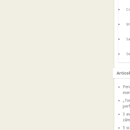
Co
Im
Sa
Se
Artico
Peru
esen
„Tor
perf
3 av
zâm
5 sc