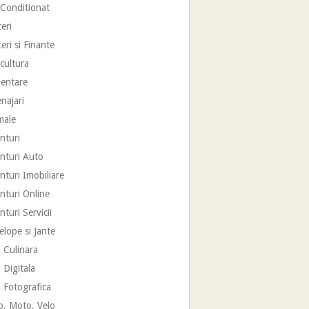
 Conditionat
eri
eri si Finante
cultura
mentare
najari
male
nturi
nturi Auto
turi Imobiliare
nturi Online
turi Servicii
lope si Jante
 Culinara
 Digitala
 Fotografica
o, Moto, Velo