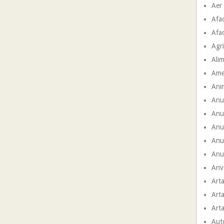
Aer
Afac
Afac
Agri
Ali
Ame
Ani
Anu
Anu
Anun
Anu
Anun
Anve
Arta
Arta
Arta
Aut