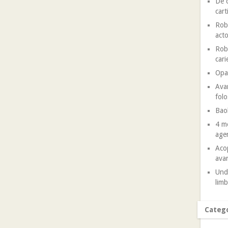
De c
cart
Robe
acto
Robe
cari
Opal
Avan
folo
Baob
4 mo
agen
Acop
avan
Unde
limb
Catego