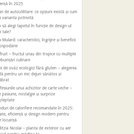
iență în 2025
ri de autoutilitare: ce opțiuni există și cum
i varianta potrivită
să alegi tapetul în funcție de design-ul
i tale?
 Mulard: caracteristici, îngrijire și beneficii
gospodărie
fruit – fructul uriaș din tropice cu multiple
ebuințări culinare
ii de ovăz ecologici fără gluten – alegerea
lă pentru un mic dejun sănătos și
librat
esiunile unui achizitor de carte veche –
e pasiune, nostalgie și surprize
șteptate
duri de calorifere recomandate în 2025:
tate, eficiență și design modern pentru
e locuință
litzia Nicolai – planta de exterior cu aer