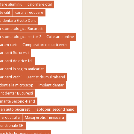
ifere aluminiu
calorifere otel
de citit
carti la reducere
ca dentara Elveto Dent
ca stomatologica Bucuresti
ca stomatologica sector 2
Cofetarie online
ram carti
Cumparatori de carti vechi
r carti Bucuresti
r carti de orice fel
r carti in regim anticariat
r carti vechi
Dentist drumul taberei
ontie la microscop
implant dentar
nt dentar Bucuresti
imante Second-Hand
ieri auto bucuresti
laptopuri second hand
 erotic Iulia
Masaj erotic Timisoara
functionale SH
se teleshopping vazute la tv