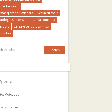
a car bucuresti
 masaj erotic Timisoara
Scaun cu rotile
tologie sector 6
Torturi la comanda
ri auto
vanzare centrale termice
t ombre
Acasa
to, Moto, Velo
sa si Gradina