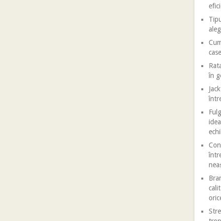
efic
Tipu
aleg
Cum 
case
Rata
în 
Jack
într
Fulg
idea
echi
Conf
într
nea
Bran
cali
oric
Stre