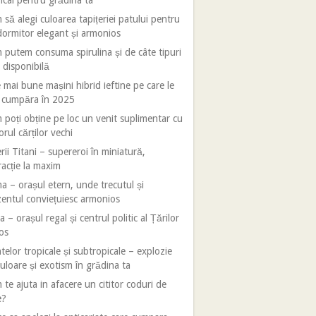
ical pentru grădina ta
să alegi culoarea tapițeriei patului pentru
ormitor elegant și armonios
putem consuma spirulina și de câte tipuri
 disponibilă
 mai bune mașini hibrid ieftine pe care le
i cumpăra în 2025
poți obține pe loc un venit suplimentar cu
orul cărților vechi
rii Titani – supereroi în miniatură,
racție la maxim
 – orașul etern, unde trecutul și
entul conviețuiesc armonios
 – orașul regal și centrul politic al Țărilor
os
telor tropicale și subtropicale – explozie
uloare și exotism în grădina ta
te ajuta in afacere un cititor coduri de
e?