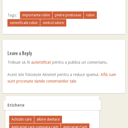
Tags:
importanta rubin
pietre pretioase
rubin
semnificatii rubin
simbol iubire
Leave a Reply
Trebuie să fii
autentificat
pentru a publica un comentariu.
Acest site folosește Akismet pentru a reduce spamul.
Află cum
sunt procesate datele comentariilor tale
.
Etichete
Achizitii carti
albire dentara
Anticariat care cumpara carti
Anticariat Carti