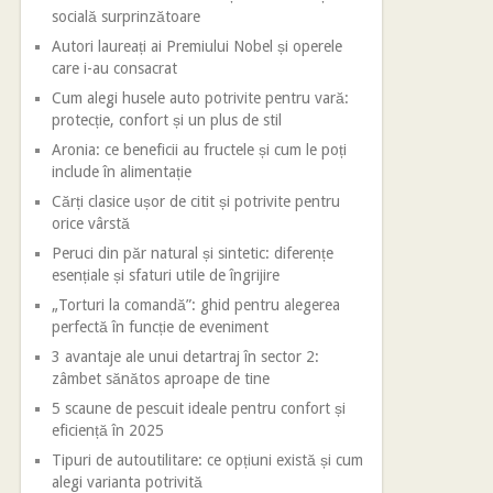
socială surprinzătoare
Autori laureați ai Premiului Nobel și operele
care i-au consacrat
Cum alegi husele auto potrivite pentru vară:
protecție, confort și un plus de stil
Aronia: ce beneficii au fructele și cum le poți
include în alimentație
Cărți clasice ușor de citit și potrivite pentru
orice vârstă
Peruci din păr natural și sintetic: diferențe
esențiale și sfaturi utile de îngrijire
„Torturi la comandă”: ghid pentru alegerea
perfectă în funcție de eveniment
3 avantaje ale unui detartraj în sector 2:
zâmbet sănătos aproape de tine
5 scaune de pescuit ideale pentru confort și
eficiență în 2025
Tipuri de autoutilitare: ce opțiuni există și cum
alegi varianta potrivită