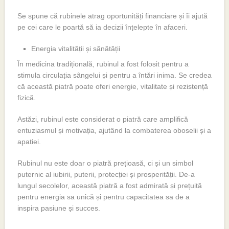
Se spune că rubinele atrag oportunități financiare și îi ajută
pe cei care le poartă să ia decizii înțelepte în afaceri.
Energia vitalității și sănătății
În medicina tradițională, rubinul a fost folosit pentru a
stimula circulația sângelui și pentru a întări inima. Se credea
că această piatră poate oferi energie, vitalitate și rezistență
fizică.
Astăzi, rubinul este considerat o piatră care amplifică
entuziasmul și motivația, ajutând la combaterea oboselii și a
apatiei.
Rubinul nu este doar o piatră prețioasă, ci și un simbol
puternic al iubirii, puterii, protecției și prosperității. De-a
lungul secolelor, această piatră a fost admirată și prețuită
pentru energia sa unică și pentru capacitatea sa de a
inspira pasiune și succes.