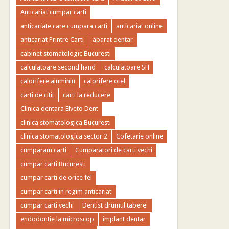
Anticariat cumpar carti
anticariate care cumpara carti
anticariat online
anticariat Printre Carti
aparat dentar
cabinet stomatologic Bucuresti
calculatoare second hand
calculatoare SH
calorifere aluminiu
calorifere otel
carti de citit
carti la reducere
Clinica dentara Elveto Dent
clinica stomatologica Bucuresti
clinica stomatologica sector 2
Cofetarie online
cumparam carti
Cumparatori de carti vechi
cumpar carti Bucuresti
cumpar carti de orice fel
cumpar carti in regim anticariat
cumpar carti vechi
Dentist drumul taberei
endodontie la microscop
implant dentar