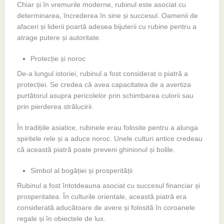
Chiar și în vremurile moderne, rubinul este asociat cu
determinarea, încrederea în sine și succesul. Oamenii de
afaceri și liderii poartă adesea bijuterii cu rubine pentru a
atrage putere și autoritate.
Protecție și noroc
De-a lungul istoriei, rubinul a fost considerat o piatră a
protecției. Se credea că avea capacitatea de a avertiza
purtătorul asupra pericolelor prin schimbarea culorii sau
prin pierderea strălucirii.
În tradițiile asiatice, rubinele erau folosite pentru a alunga
spiritele rele și a aduce noroc. Unele culturi antice credeau
că această piatră poate preveni ghinionul și bolile.
Simbol al bogăției și prosperității
Rubinul a fost întotdeauna asociat cu succesul financiar și
prosperitatea. În culturile orientale, această piatră era
considerată aducătoare de avere și folosită în coroanele
regale și în obiectele de lux.