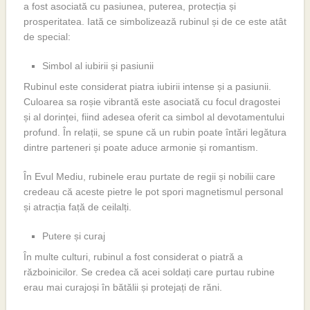
a fost asociată cu pasiunea, puterea, protecția și
prosperitatea. Iată ce simbolizează rubinul și de ce este atât
de special:
Simbol al iubirii și pasiunii
Rubinul este considerat piatra iubirii intense și a pasiunii.
Culoarea sa roșie vibrantă este asociată cu focul dragostei
și al dorinței, fiind adesea oferit ca simbol al devotamentului
profund. În relații, se spune că un rubin poate întări legătura
dintre parteneri și poate aduce armonie și romantism.
În Evul Mediu, rubinele erau purtate de regii și nobilii care
credeau că aceste pietre le pot spori magnetismul personal
și atracția față de ceilalți.
Putere și curaj
În multe culturi, rubinul a fost considerat o piatră a
războinicilor. Se credea că acei soldați care purtau rubine
erau mai curajoși în bătălii și protejați de răni.