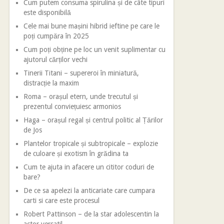
Cum putem consuma spirulina și de câte tipuri
este disponibilă
Cele mai bune mașini hibrid ieftine pe care le
poți cumpăra în 2025
Cum poți obține pe loc un venit suplimentar cu
ajutorul cărților vechi
Tinerii Titani – supereroi în miniatură,
distracție la maxim
Roma – orașul etern, unde trecutul și
prezentul conviețuiesc armonios
Haga – orașul regal și centrul politic al Țărilor
de Jos
Plantelor tropicale și subtropicale – explozie
de culoare și exotism în grădina ta
Cum te ajuta in afacere un cititor coduri de
bare?
De ce sa apelezi la anticariate care cumpara
carti si care este procesul
Robert Pattinson – de la star adolescentin la
actor versatil