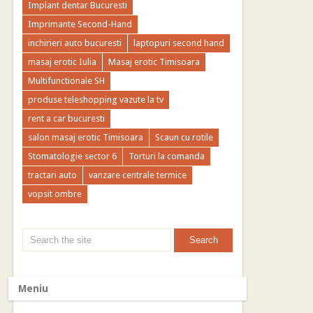
Implant dentar Bucuresti
Imprimante Second-Hand
inchirieri auto bucuresti
laptopuri second hand
masaj erotic Iulia
Masaj erotic Timisoara
Multifunctionale SH
produse teleshopping vazute la tv
rent a car bucuresti
salon masaj erotic Timisoara
Scaun cu rotile
Stomatologie sector 6
Torturi la comanda
tractari auto
vanzare centrale termice
vopsit ombre
Meniu