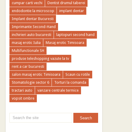
cumpar carti vechi
Dentist drumul taberei
endodontie la microscop
implant dentar
Implant dentar Bucuresti
Imprimante Second-Hand
inchirieri auto bucuresti
laptopuri second hand
masaj erotic Iulia
Masaj erotic Timisoara
Multifunctionale SH
produse teleshopping vazute la tv
rent a car bucuresti
salon masaj erotic Timisoara
Scaun cu rotile
Stomatologie sector 6
Torturi la comanda
tractari auto
vanzare centrale termice
vopsit ombre