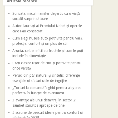
Articole recente
Suricata: micul mamifer deșertic cu o viață
socială surprinzătoare
Autori laureați ai Premiului Nobel și operele
care i-au consacrat
Cum alegi husele auto potrivite pentru vară:
protecție, confort și un plus de stil
Aronia: ce beneficii au fructele și cum le poți
include în alimentație
Cărți clasice ușor de citit și potrivite pentru
orice vârstă
Peruci din păr natural și sintetic: diferențe
esențiale și sfaturi utile de îngrijire
„Torturi la comandă”: ghid pentru alegerea
perfectă în funcție de eveniment
3 avantaje ale unui detartraj în sector 2:
zâmbet sănătos aproape de tine
5 scaune de pescuit ideale pentru confort și
eficiență în 2025