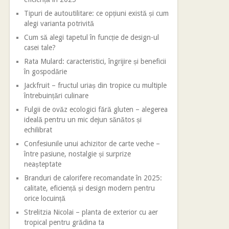
Tipuri de autoutilitare: ce opțiuni există și cum
alegi varianta potrivită
Cum să alegi tapetul în funcție de design-ul
casei tale?
Rata Mulard: caracteristici, îngrijire și beneficii
în gospodărie
Jackfruit – fructul uriaș din tropice cu multiple
întrebuințări culinare
Fulgii de ovăz ecologici fără gluten – alegerea
ideală pentru un mic dejun sănătos și
echilibrat
Confesiunile unui achizitor de carte veche –
între pasiune, nostalgie și surprize
neașteptate
Branduri de calorifere recomandate în 2025:
calitate, eficiență și design modern pentru
orice locuință
Strelitzia Nicolai – planta de exterior cu aer
tropical pentru grădina ta