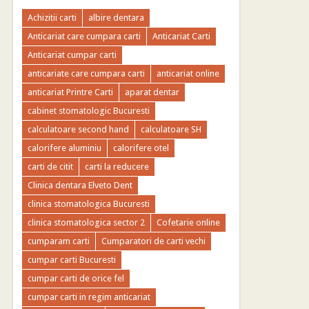
Achizitii carti
albire dentara
Anticariat care cumpara carti
Anticariat Carti
Anticariat cumpar carti
anticariate care cumpara carti
anticariat online
anticariat Printre Carti
aparat dentar
cabinet stomatologic Bucuresti
calculatoare second hand
calculatoare SH
calorifere aluminiu
calorifere otel
carti de citit
carti la reducere
Clinica dentara Elveto Dent
clinica stomatologica Bucuresti
clinica stomatologica sector 2
Cofetarie online
cumparam carti
Cumparatori de carti vechi
cumpar carti Bucuresti
cumpar carti de orice fel
cumpar carti in regim anticariat