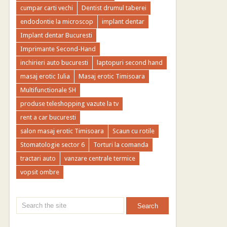
cumpar carti vechi
Dentist drumul taberei
endodontie la microscop
implant dentar
Implant dentar Bucuresti
Imprimante Second-Hand
inchirieri auto bucuresti
laptopuri second hand
masaj erotic Iulia
Masaj erotic Timisoara
Multifunctionale SH
produse teleshopping vazute la tv
rent a car bucuresti
salon masaj erotic Timisoara
Scaun cu rotile
Stomatologie sector 6
Torturi la comanda
tractari auto
vanzare centrale termice
vopsit ombre