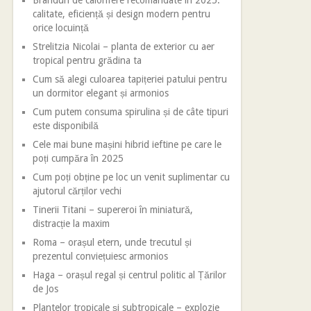
Branduri de calorifere recomandate în 2025:
calitate, eficiență și design modern pentru
orice locuință
Strelitzia Nicolai – planta de exterior cu aer
tropical pentru grădina ta
Cum să alegi culoarea tapițeriei patului pentru
un dormitor elegant și armonios
Cum putem consuma spirulina și de câte tipuri
este disponibilă
Cele mai bune mașini hibrid ieftine pe care le
poți cumpăra în 2025
Cum poți obține pe loc un venit suplimentar cu
ajutorul cărților vechi
Tinerii Titani – supereroi în miniatură,
distracție la maxim
Roma – orașul etern, unde trecutul și
prezentul conviețuiesc armonios
Haga – orașul regal și centrul politic al Țărilor
de Jos
Plantelor tropicale și subtropicale – explozie