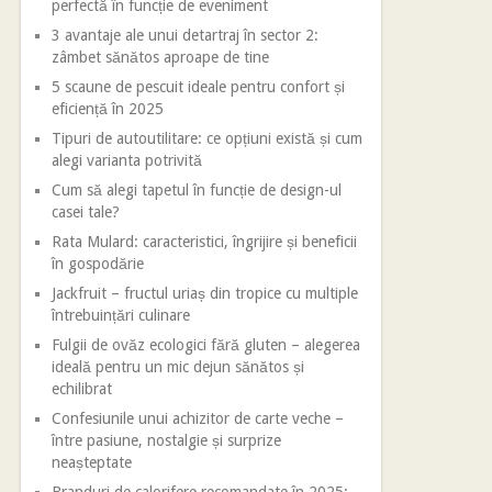
perfectă în funcție de eveniment
3 avantaje ale unui detartraj în sector 2:
zâmbet sănătos aproape de tine
5 scaune de pescuit ideale pentru confort și
eficiență în 2025
Tipuri de autoutilitare: ce opțiuni există și cum
alegi varianta potrivită
Cum să alegi tapetul în funcție de design-ul
casei tale?
Rata Mulard: caracteristici, îngrijire și beneficii
în gospodărie
Jackfruit – fructul uriaș din tropice cu multiple
întrebuințări culinare
Fulgii de ovăz ecologici fără gluten – alegerea
ideală pentru un mic dejun sănătos și
echilibrat
Confesiunile unui achizitor de carte veche –
între pasiune, nostalgie și surprize
neașteptate