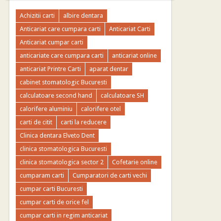
Achizitii carti
albire dentara
Anticariat care cumpara carti
Anticariat Carti
Anticariat cumpar carti
anticariate care cumpara carti
anticariat online
anticariat Printre Carti
aparat dentar
cabinet stomatologic Bucuresti
calculatoare second hand
calculatoare SH
calorifere aluminiu
calorifere otel
carti de citit
carti la reducere
Clinica dentara Elveto Dent
clinica stomatologica Bucuresti
clinica stomatologica sector 2
Cofetarie online
cumparam carti
Cumparatori de carti vechi
cumpar carti Bucuresti
cumpar carti de orice fel
cumpar carti in regim anticariat