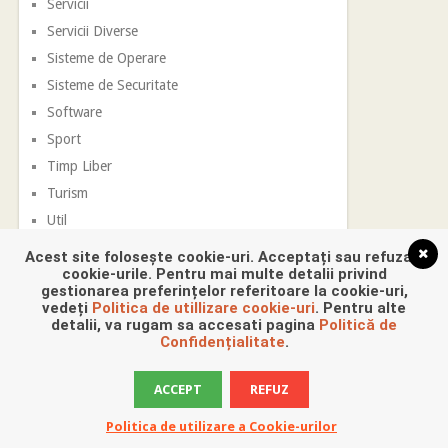
Servicii
Servicii Diverse
Sisteme de Operare
Sisteme de Securitate
Software
Sport
Timp Liber
Turism
Util
Vestimentatie
Acest site folosește cookie-uri. Acceptați sau refuzați
cookie-urile. Pentru mai multe detalii privind
gestionarea preferințelor referitoare la cookie-uri,
vedeți
Politica de utillizare cookie-uri
. Pentru alte
detalii, va rugam sa accesati pagina
Politică de
Confidențialitate
.
ACCEPT
REFUZ
Promovare Digitala
Copyright © 2026.
Politica de utilizare a Cookie-urilor