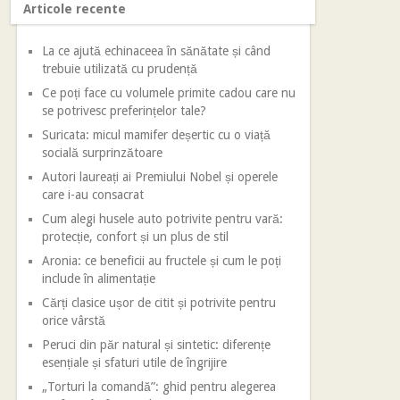
Articole recente
La ce ajută echinaceea în sănătate și când
trebuie utilizată cu prudență
Ce poți face cu volumele primite cadou care nu
se potrivesc preferințelor tale?
Suricata: micul mamifer deșertic cu o viață
socială surprinzătoare
Autori laureați ai Premiului Nobel și operele
care i-au consacrat
Cum alegi husele auto potrivite pentru vară:
protecție, confort și un plus de stil
Aronia: ce beneficii au fructele și cum le poți
include în alimentație
Cărți clasice ușor de citit și potrivite pentru
orice vârstă
Peruci din păr natural și sintetic: diferențe
esențiale și sfaturi utile de îngrijire
„Torturi la comandă”: ghid pentru alegerea