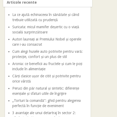
Articole recente
La ce ajută echinaceea în sănătate și când
trebuie utilizată cu prudență
Suricata: micul mamifer deșertic cu o viață
socială surprinzătoare
Autori laureați ai Premiului Nobel și operele
care i-au consacrat
Cum alegi husele auto potrivite pentru vară:
protecție, confort și un plus de stil
Aronia: ce beneficii au fructele și cum le poți
include în alimentație
Cărți clasice ușor de citit și potrivite pentru
orice vârstă
Peruci din păr natural și sintetic: diferențe
esențiale și sfaturi utile de îngrijire
„Torturi la comandă”: ghid pentru alegerea
perfectă în funcție de eveniment
3 avantaje ale unui detartraj în sector 2: