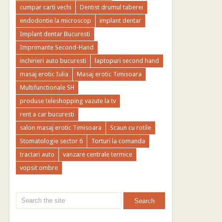
cumpar carti vechi
Dentist drumul taberei
endodontie la microscop
implant dentar
Implant dentar Bucuresti
Imprimante Second-Hand
inchirieri auto bucuresti
laptopuri second hand
masaj erotic Iulia
Masaj erotic Timisoara
Multifunctionale SH
produse teleshopping vazute la tv
rent a car bucuresti
salon masaj erotic Timisoara
Scaun cu rotile
Stomatologie sector 6
Torturi la comanda
tractari auto
vanzare centrale termice
vopsit ombre