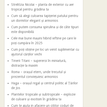
Strelitzia Nicolai – planta de exterior cu aer
tropical pentru grădina ta
Cum să alegi culoarea tapițeriei patului pentru
un dormitor elegant și armonios
Cum putem consuma spirulina și de câte tipuri
este disponibilă
Cele mai bune mașini hibrid ieftine pe care le
poți cumpăra în 2025
Cum poți obține pe loc un venit suplimentar cu
ajutorul cărților vechi
Tinerii Titani – supereroi în miniatură,
distracție la maxim
Roma – orașul etern, unde trecutul și
prezentul conviețuiesc armonios
Haga – orașul regal și centrul politic al Țărilor
de Jos
Plantelor tropicale și subtropicale – explozie
de culoare și exotism în grădina ta
Cum te ajuta in afacere un cititor coduri de