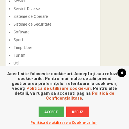
Servicii
Servicii Diverse
Sisteme de Operare
Sisteme de Securitate
Software
Sport
Timp Liber
Turism
Util
Vestimentatie
Acest site folosește cookie-uri. Acceptați sau refuzați
cookie-urile. Pentru mai multe detalii privind
gestionarea preferințelor referitoare la cookie-uri,
vedeți
Politica de utillizare cookie-uri
. Pentru alte
detalii, va rugam sa accesati pagina
Politică de
Confidențialitate
.
ACCEPT
REFUZ
Promovare Digitala
Copyright © 2026.
Politica de utilizare a Cookie-urilor