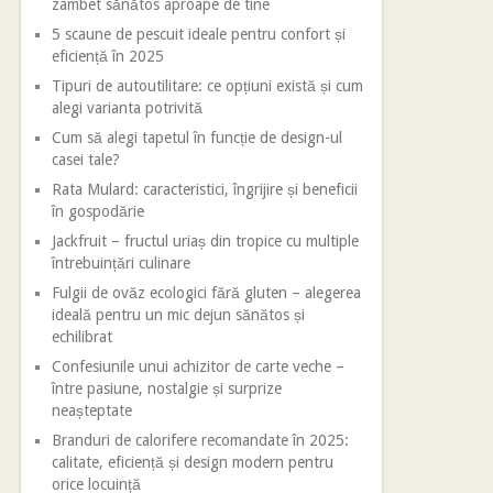
zâmbet sănătos aproape de tine
5 scaune de pescuit ideale pentru confort și
eficiență în 2025
Tipuri de autoutilitare: ce opțiuni există și cum
alegi varianta potrivită
Cum să alegi tapetul în funcție de design-ul
casei tale?
Rata Mulard: caracteristici, îngrijire și beneficii
în gospodărie
Jackfruit – fructul uriaș din tropice cu multiple
întrebuințări culinare
Fulgii de ovăz ecologici fără gluten – alegerea
ideală pentru un mic dejun sănătos și
echilibrat
Confesiunile unui achizitor de carte veche –
între pasiune, nostalgie și surprize
neașteptate
Branduri de calorifere recomandate în 2025:
calitate, eficiență și design modern pentru
orice locuință