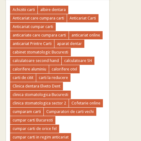
Achizitii carti
albire dentara
Anticariat care cumpara carti
Anticariat Carti
Anticariat cumpar carti
anticariate care cumpara carti
anticariat online
anticariat Printre Carti
aparat dentar
cabinet stomatologic Bucuresti
calculatoare second hand
calculatoare SH
calorifere aluminiu
calorifere otel
carti de citit
carti la reducere
Clinica dentara Elveto Dent
clinica stomatologica Bucuresti
clinica stomatologica sector 2
Cofetarie online
cumparam carti
Cumparatori de carti vechi
cumpar carti Bucuresti
cumpar carti de orice fel
cumpar carti in regim anticariat