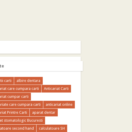
te
tii carti
albire dentara
ariat care cumpara carti
Anticariat Carti
ariat cumpar carti
ariate care cumpara carti
anticariat online
riat Printre Carti
aparat dentar
et stomatologic Bucuresti
latoare second hand
calculatoare SH