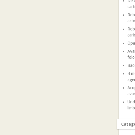
De c
cart
Robe
acto
Robe
cari
Opal
Avan
folo
Baob
4 mo
agen
Acop
avan
Unde
limb
Catego