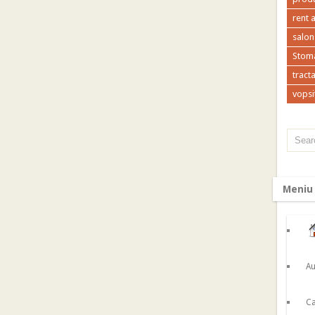
rent 
salon
Stoma
tracta
vopsi
Meniu
Au
Ca