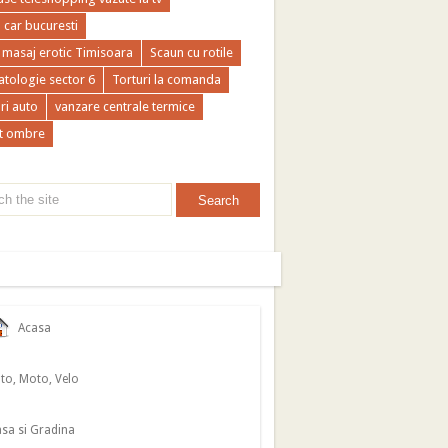
a car bucuresti
 masaj erotic Timisoara
Scaun cu rotile
tologie sector 6
Torturi la comanda
ri auto
vanzare centrale termice
t ombre
Acasa
to, Moto, Velo
sa si Gradina