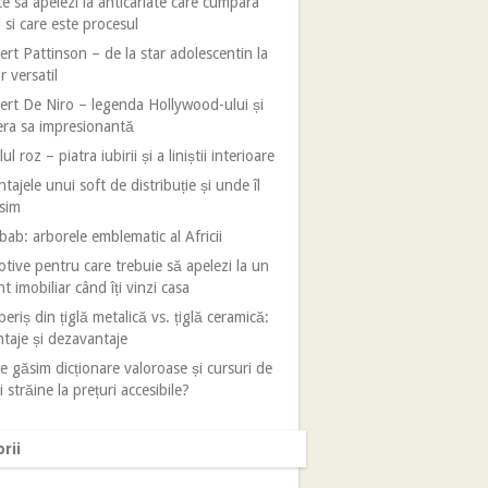
e sa apelezi la anticariate care cumpara
i si care este procesul
rt Pattinson – de la star adolescentin la
r versatil
rt De Niro – legenda Hollywood-ului și
era sa impresionantă
ul roz – piatra iubirii și a liniștii interioare
tajele unui soft de distribuție și unde îl
sim
ab: arborele emblematic al Africii
tive pentru care trebuie să apelezi la un
t imobiliar când îți vinzi casa
eriș din țiglă metalică vs. țiglă ceramică:
taje și dezavantaje
 găsim dicționare valoroase și cursuri de
i străine la prețuri accesibile?
rii