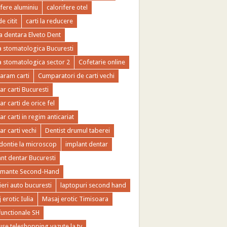
ifere aluminiu
calorifere otel
de citit
carti la reducere
ca dentara Elveto Dent
ca stomatologica Bucuresti
ca stomatologica sector 2
Cofetarie online
ram carti
Cumparatori de carti vechi
r carti Bucuresti
r carti de orice fel
r carti in regim anticariat
r carti vechi
Dentist drumul taberei
ontie la microscop
implant dentar
nt dentar Bucuresti
imante Second-Hand
ieri auto bucuresti
laptopuri second hand
 erotic Iulia
Masaj erotic Timisoara
functionale SH
se teleshopping vazute la tv