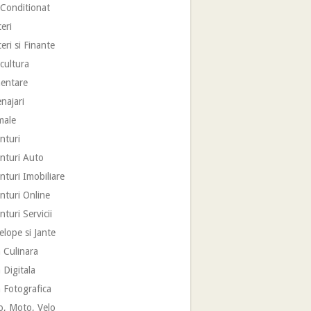
 Conditionat
eri
eri si Finante
cultura
mentare
najari
male
nturi
nturi Auto
turi Imobiliare
nturi Online
turi Servicii
lope si Jante
 Culinara
 Digitala
 Fotografica
o, Moto, Velo