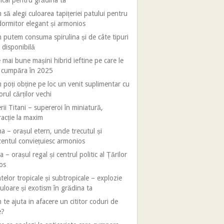
ical pentru grădina ta
să alegi culoarea tapițeriei patului pentru
ormitor elegant și armonios
putem consuma spirulina și de câte tipuri
 disponibilă
 mai bune mașini hibrid ieftine pe care le
i cumpăra în 2025
poți obține pe loc un venit suplimentar cu
orul cărților vechi
rii Titani – supereroi în miniatură,
racție la maxim
 – orașul etern, unde trecutul și
entul conviețuiesc armonios
 – orașul regal și centrul politic al Țărilor
os
telor tropicale și subtropicale – explozie
uloare și exotism în grădina ta
te ajuta in afacere un cititor coduri de
e?