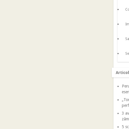
Co
Im
Sa
Se
Artico
Peru
esen
„Tor
perf
3 av
zâm
5 sc