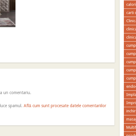
calor
carti 
Clini
clini
clini
cumpa
cumpa
cumpa
cumpa
cumpa
endod
ca un comentariu.
Impla
Impr
educe spamul.
Află cum sunt procesate datele comentariilor
inchir
masaj
Multi
produ