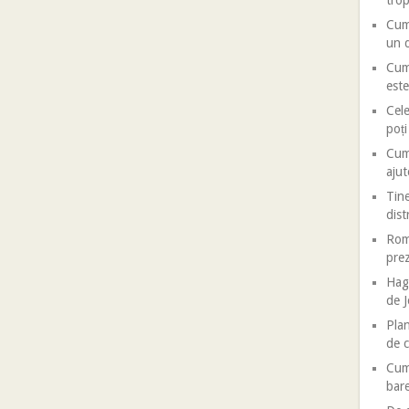
trop
Cum 
un d
Cum 
este
Cele
poț
Cum 
ajut
Tine
dist
Roma
prez
Haga
de J
Plan
de c
Cum 
bar