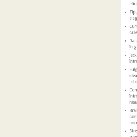
efic
Tipu
aleg
Cum 
case
Rata
în 
Jack
într
Fulg
idea
echi
Conf
într
nea
Bran
cali
oric
Stre