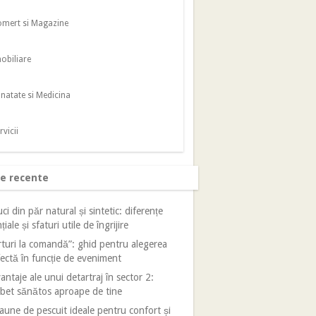
mert si Magazine
obiliare
natate si Medicina
rvicii
le recente
ci din păr natural și sintetic: diferențe
țiale și sfaturi utile de îngrijire
turi la comandă”: ghid pentru alegerea
ectă în funcție de eveniment
antaje ale unui detartraj în sector 2:
bet sănătos aproape de tine
aune de pescuit ideale pentru confort și