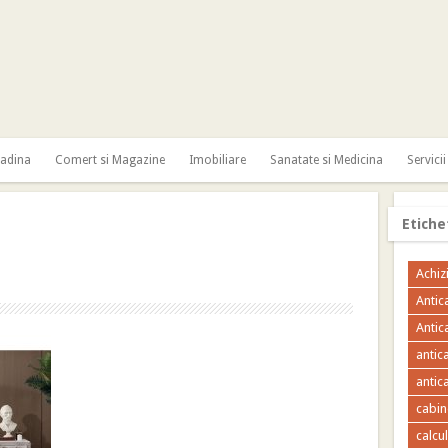
radina
Comert si Magazine
Imobiliare
Sanatate si Medicina
Servicii
Etiche
Achizi
Antic
Antic
antic
antica
cabin
calcu