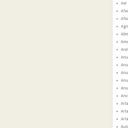
Aer
Afac
Afac
Agri
Ali
Ame
Ani
Anu
Anu
Anun
Anu
Anun
Anve
Arta
Arta
Arta
Aut