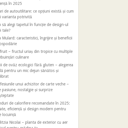
iență în 2025
ri de autoutilitare: ce opțiuni există și cum
i varianta potrivită
să alegi tapetul în funcție de design-ul
i tale?
 Mulard: caracteristici, îngrijire și beneficii
gospodărie
fruit – fructul uriaș din tropice cu multiple
ebuințări culinare
ii de ovăz ecologici fără gluten – alegerea
lă pentru un mic dejun sănătos și
librat
esiunile unui achizitor de carte veche –
e pasiune, nostalgie și surprize
șteptate
duri de calorifere recomandate în 2025:
tate, eficiență și design modern pentru
e locuință
litzia Nicolai – planta de exterior cu aer