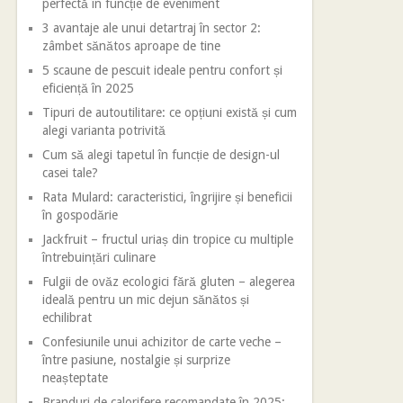
perfectă în funcție de eveniment
3 avantaje ale unui detartraj în sector 2:
zâmbet sănătos aproape de tine
5 scaune de pescuit ideale pentru confort și
eficiență în 2025
Tipuri de autoutilitare: ce opțiuni există și cum
alegi varianta potrivită
Cum să alegi tapetul în funcție de design-ul
casei tale?
Rata Mulard: caracteristici, îngrijire și beneficii
în gospodărie
Jackfruit – fructul uriaș din tropice cu multiple
întrebuințări culinare
Fulgii de ovăz ecologici fără gluten – alegerea
ideală pentru un mic dejun sănătos și
echilibrat
Confesiunile unui achizitor de carte veche –
între pasiune, nostalgie și surprize
neașteptate
Branduri de calorifere recomandate în 2025: