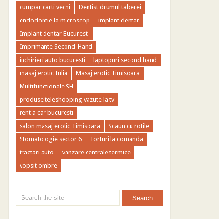
cumpar carti vechi
Dentist drumul taberei
endodontie la microscop
implant dentar
Implant dentar Bucuresti
Imprimante Second-Hand
inchirieri auto bucuresti
laptopuri second hand
masaj erotic Iulia
Masaj erotic Timisoara
Multifunctionale SH
produse teleshopping vazute la tv
rent a car bucuresti
salon masaj erotic Timisoara
Scaun cu rotile
Stomatologie sector 6
Torturi la comanda
tractari auto
vanzare centrale termice
vopsit ombre