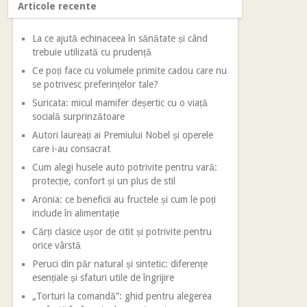
Articole recente
La ce ajută echinaceea în sănătate și când
trebuie utilizată cu prudență
Ce poți face cu volumele primite cadou care nu
se potrivesc preferințelor tale?
Suricata: micul mamifer deșertic cu o viață
socială surprinzătoare
Autori laureați ai Premiului Nobel și operele
care i-au consacrat
Cum alegi husele auto potrivite pentru vară:
protecție, confort și un plus de stil
Aronia: ce beneficii au fructele și cum le poți
include în alimentație
Cărți clasice ușor de citit și potrivite pentru
orice vârstă
Peruci din păr natural și sintetic: diferențe
esențiale și sfaturi utile de îngrijire
„Torturi la comandă”: ghid pentru alegerea