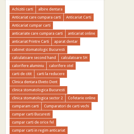
Achizitii carti
albire dentara
Anticariat care cumpara carti
Anticariat Carti
Anticariat cumpar carti
anticariate care cumpara carti
anticariat online
anticariat Printre Carti
aparat dentar
cabinet stomatologic Bucuresti
calculatoare second hand
calculatoare SH
calorifere aluminiu
calorifere otel
carti de citit
carti la reducere
Clinica dentara Elveto Dent
clinica stomatologica Bucuresti
clinica stomatologica sector 2
Cofetarie online
cumparam carti
Cumparatori de carti vechi
cumpar carti Bucuresti
cumpar carti de orice fel
cumpar carti in regim anticariat