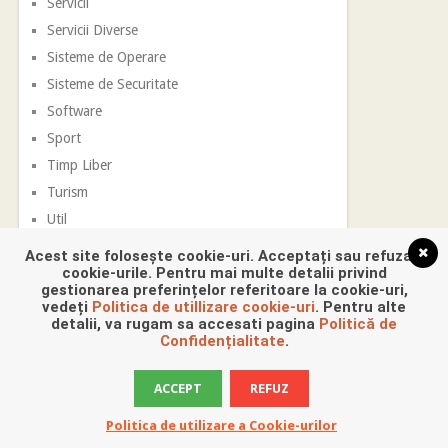
Servicii
Servicii Diverse
Sisteme de Operare
Sisteme de Securitate
Software
Sport
Timp Liber
Turism
Util
Vestimentatie
Acest site folosește cookie-uri. Acceptați sau refuzați
cookie-urile. Pentru mai multe detalii privind
gestionarea preferințelor referitoare la cookie-uri,
vedeți
Politica de utillizare cookie-uri
. Pentru alte
detalii, va rugam sa accesati pagina
Politică de
Confidențialitate
.
ACCEPT
REFUZ
Promovare Digitala
Copyright © 2026.
Politica de utilizare a Cookie-urilor