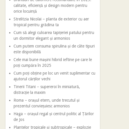
calitate, eficiență și design modern pentru
orice locuință
Strelitzia Nicolai – planta de exterior cu aer
tropical pentru grădina ta
Cum să alegi culoarea tapițeriei patului pentru
un dormitor elegant și armonios
Cum putem consuma spirulina și de câte tipuri
este disponibilă
Cele mai bune mașini hibrid ieftine pe care le
poți cumpăra în 2025
Cum poți obține pe loc un venit suplimentar cu
ajutorul cărților vechi
Tinerii Titani – supereroi în miniatură,
distracție la maxim
Roma – orașul etern, unde trecutul și
prezentul conviețuiesc armonios
Haga – orașul regal și centrul politic al Țărilor
de Jos
Plantelor tropicale și subtropicale – explozie