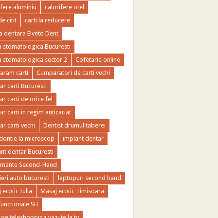
ifere aluminiu
calorifere otel
de citit
carti la reducere
ca dentara Elveto Dent
ca stomatologica Bucuresti
ca stomatologica sector 2
Cofetarie online
ram carti
Cumparatori de carti vechi
r carti Bucuresti
r carti de orice fel
r carti in regim anticariat
r carti vechi
Dentist drumul taberei
ontie la microscop
implant dentar
nt dentar Bucuresti
imante Second-Hand
ieri auto bucuresti
laptopuri second hand
 erotic Iulia
Masaj erotic Timisoara
functionale SH
se teleshopping vazute la tv