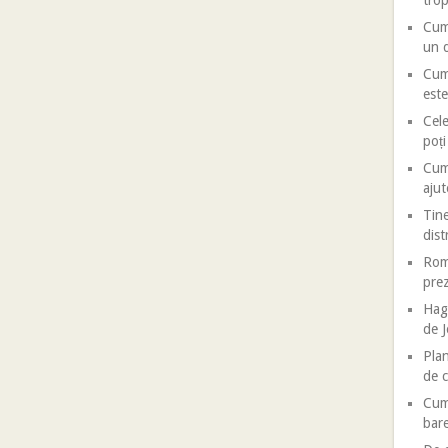
trop
Cum 
un d
Cum 
este
Cele
poț
Cum 
ajut
Tine
dist
Roma
prez
Haga
de J
Plan
de c
Cum 
bar