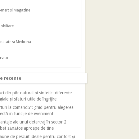
mert si Magazine
obiliare
natate si Medicina
rvicii
le recente
ci din păr natural și sintetic: diferențe
țiale și sfaturi utile de îngrijire
turi la comandă”: ghid pentru alegerea
ectă în funcție de eveniment
antaje ale unui detartraj în sector 2:
bet sănătos aproape de tine
aune de pescuit ideale pentru confort și