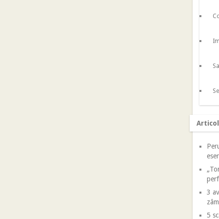
Co
Im
Sa
Se
Artico
Peru
esen
„Tor
perf
3 av
zâm
5 sc