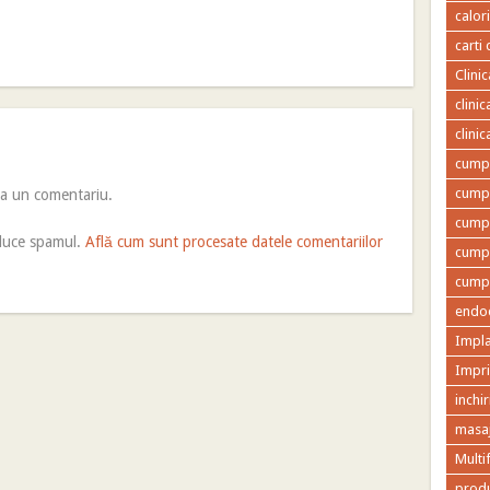
calor
carti 
Clini
clini
clini
cumpa
cumpa
ca un comentariu.
cumpa
educe spamul.
Află cum sunt procesate datele comentariilor
cumpa
cumpa
endod
Impla
Impr
inchir
masaj
Multi
produ