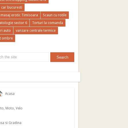
a car bucuresti
 masaj erotic Timisoara
Scaun cu rotile
tologie sector 6
Torturi la comanda
ri auto
vanzare centrale termice
t ombre
Acasa
to, Moto, Velo
sa si Gradina