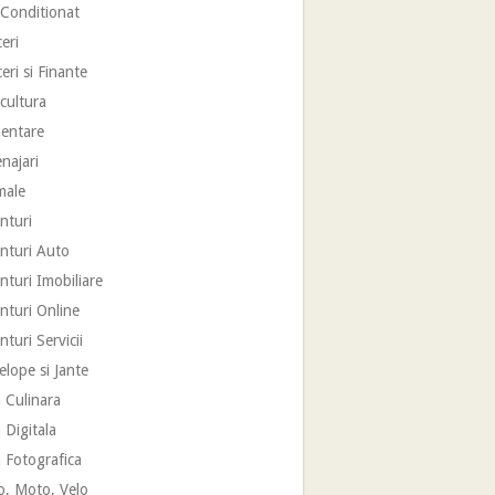
 Conditionat
eri
eri si Finante
cultura
mentare
najari
male
nturi
nturi Auto
turi Imobiliare
nturi Online
turi Servicii
lope si Jante
 Culinara
 Digitala
 Fotografica
o, Moto, Velo