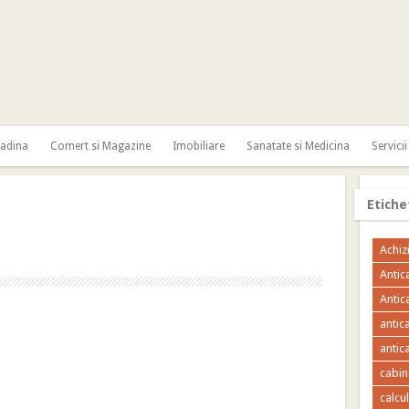
radina
Comert si Magazine
Imobiliare
Sanatate si Medicina
Servicii
Etiche
Achizi
Antic
Antic
antic
antica
cabin
calcu