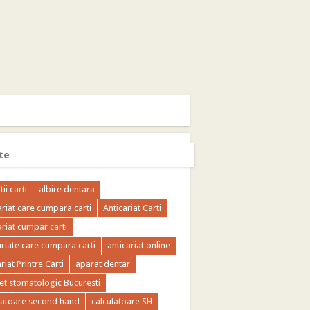
te
tii carti
albire dentara
ariat care cumpara carti
Anticariat Carti
ariat cumpar carti
ariate care cumpara carti
anticariat online
riat Printre Carti
aparat dentar
et stomatologic Bucuresti
latoare second hand
calculatoare SH