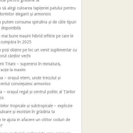
ical pentru grădina ta
să alegi culoarea tapițeriei patului pentru
ormitor elegant și armonios
putem consuma spirulina și de câte tipuri
 disponibilă
 mai bune mașini hibrid ieftine pe care le
i cumpăra în 2025
poți obține pe loc un venit suplimentar cu
orul cărților vechi
rii Titani – supereroi în miniatură,
racție la maxim
 – orașul etern, unde trecutul și
entul conviețuiesc armonios
 – orașul regal și centrul politic al Țărilor
os
telor tropicale și subtropicale – explozie
uloare și exotism în grădina ta
te ajuta in afacere un cititor coduri de
e?