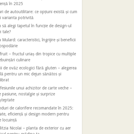
iență în 2025
ri de autoutilitare: ce opțiuni există și cum
i varianta potrivită
să alegi tapetul în funcție de design-ul
i tale?
 Mulard: caracteristici, îngrijire și beneficii
gospodărie
fruit – fructul uriaș din tropice cu multiple
ebuințări culinare
ii de ovăz ecologici fără gluten – alegerea
lă pentru un mic dejun sănătos și
librat
esiunile unui achizitor de carte veche –
e pasiune, nostalgie și surprize
șteptate
duri de calorifere recomandate în 2025:
tate, eficiență și design modern pentru
e locuință
litzia Nicolai – planta de exterior cu aer