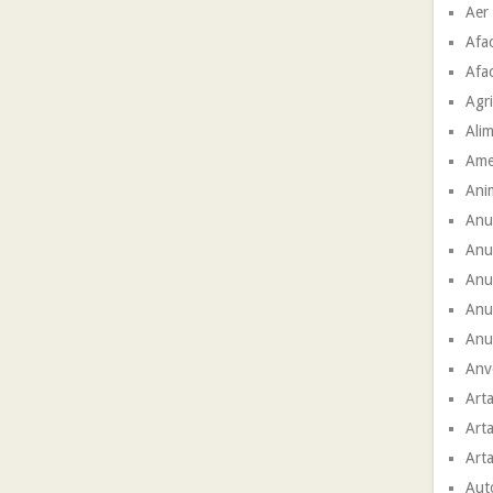
Aer
Afac
Afac
Agri
Ali
Ame
Ani
Anu
Anu
Anun
Anu
Anun
Anve
Arta
Arta
Arta
Aut