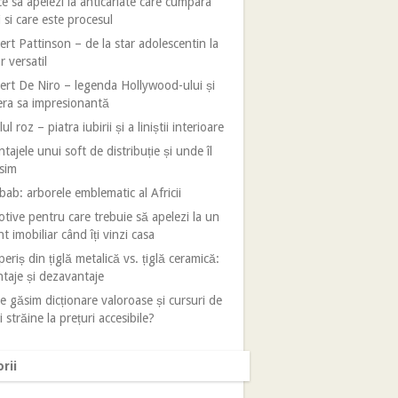
e sa apelezi la anticariate care cumpara
i si care este procesul
rt Pattinson – de la star adolescentin la
r versatil
rt De Niro – legenda Hollywood-ului și
era sa impresionantă
ul roz – piatra iubirii și a liniștii interioare
tajele unui soft de distribuție și unde îl
sim
ab: arborele emblematic al Africii
tive pentru care trebuie să apelezi la un
t imobiliar când îți vinzi casa
eriș din țiglă metalică vs. țiglă ceramică:
taje și dezavantaje
 găsim dicționare valoroase și cursuri de
i străine la prețuri accesibile?
rii