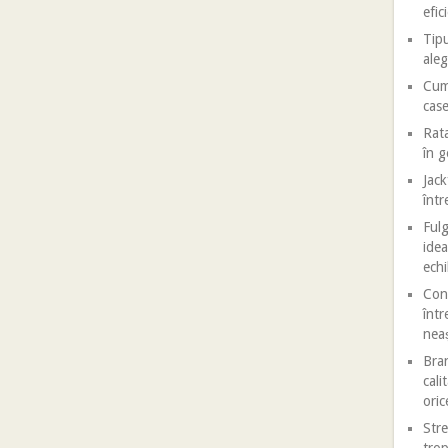
efic
Tipu
aleg
Cum 
case
Rata
în 
Jack
într
Fulg
idea
echi
Conf
într
nea
Bran
cali
oric
Stre