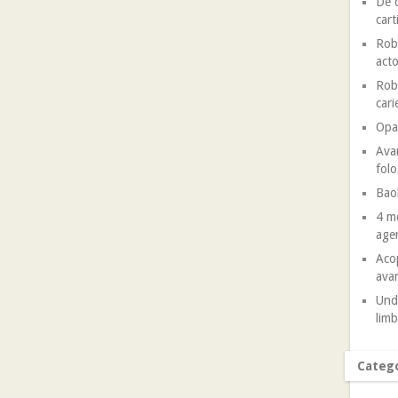
De c
cart
Robe
acto
Robe
cari
Opal
Avan
folo
Baob
4 mo
agen
Acop
avan
Unde
limb
Catego