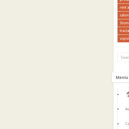
rent 
salon
Stoma
tracta
vopsi
Meniu
Au
Ca