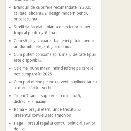
Branduri de calorifere recomandate în 2025:
calitate, eficiență și design modern pentru
orice locuință
Strelitzia Nicolai – planta de exterior cu aer
tropical pentru grădina ta
Cum să alegi culoarea tapițeriei patului pentru
un dormitor elegant și armonios
Cum putem consuma spirulina și de câte tipuri
este disponibilă
Cele mai bune mașini hibrid ieftine pe care le
poți cumpăra în 2025
Cum poți obține pe loc un venit suplimentar cu
ajutorul cărților vechi
Tinerii Titani – supereroi în miniatură,
distracție la maxim
Roma – orașul etern, unde trecutul și
prezentul conviețuiesc armonios
Haga – orașul regal și centrul politic al Țărilor
de Jos