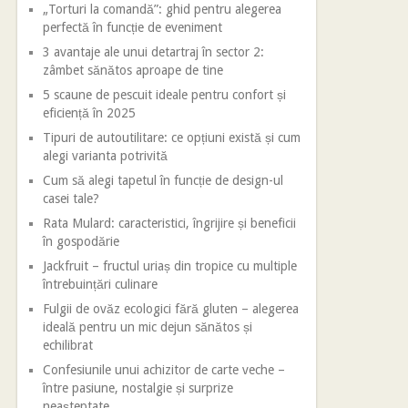
„Torturi la comandă”: ghid pentru alegerea
perfectă în funcție de eveniment
3 avantaje ale unui detartraj în sector 2:
zâmbet sănătos aproape de tine
5 scaune de pescuit ideale pentru confort și
eficiență în 2025
Tipuri de autoutilitare: ce opțiuni există și cum
alegi varianta potrivită
Cum să alegi tapetul în funcție de design-ul
casei tale?
Rata Mulard: caracteristici, îngrijire și beneficii
în gospodărie
Jackfruit – fructul uriaș din tropice cu multiple
întrebuințări culinare
Fulgii de ovăz ecologici fără gluten – alegerea
ideală pentru un mic dejun sănătos și
echilibrat
Confesiunile unui achizitor de carte veche –
între pasiune, nostalgie și surprize
neașteptate