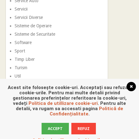
Service Auto
Servicii
Servicii Diverse
Sisteme de Operare
Sisteme de Securitate
Software
Sport
Timp Liber
Turism
Util
Vestimentatie
Acest site folosește cookie-uri. Acceptați sau refuzați
cookie-urile. Pentru mai multe detalii privind
gestionarea preferințelor referitoare la cookie-uri,
vedeți
Politica de utillizare cookie-uri
. Pentru alte
detalii, va rugam sa accesati pagina
Politică de
Confidențialitate
.
ACCEPT
REFUZ
Promovare Digitala
Copyright © 2026.