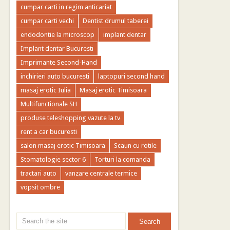
cumpar carti in regim anticariat
cumpar carti vechi
Dentist drumul taberei
endodontie la microscop
implant dentar
Implant dentar Bucuresti
Imprimante Second-Hand
inchirieri auto bucuresti
laptopuri second hand
masaj erotic Iulia
Masaj erotic Timisoara
Multifunctionale SH
produse teleshopping vazute la tv
rent a car bucuresti
salon masaj erotic Timisoara
Scaun cu rotile
Stomatologie sector 6
Torturi la comanda
tractari auto
vanzare centrale termice
vopsit ombre