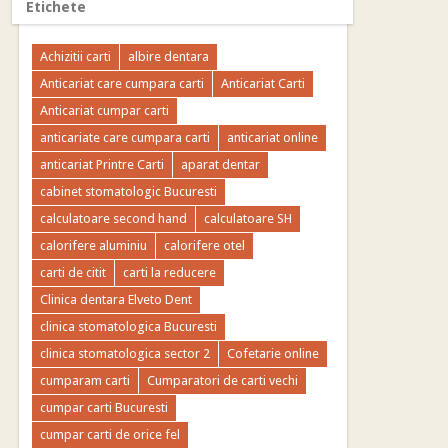
Etichete
Achizitii carti
albire dentara
Anticariat care cumpara carti
Anticariat Carti
Anticariat cumpar carti
anticariate care cumpara carti
anticariat online
anticariat Printre Carti
aparat dentar
cabinet stomatologic Bucuresti
calculatoare second hand
calculatoare SH
calorifere aluminiu
calorifere otel
carti de citit
carti la reducere
Clinica dentara Elveto Dent
clinica stomatologica Bucuresti
clinica stomatologica sector 2
Cofetarie online
cumparam carti
Cumparatori de carti vechi
cumpar carti Bucuresti
cumpar carti de orice fel