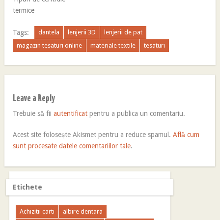
termice
Tags:
dantela
lenjerii 3D
lenjerii de pat
magazin tesaturi online
materiale textile
tesaturi
Leave a Reply
Trebuie să fii
autentificat
pentru a publica un comentariu.
Acest site folosește Akismet pentru a reduce spamul.
Află cum
sunt procesate datele comentariilor tale
.
Etichete
Achizitii carti
albire dentara