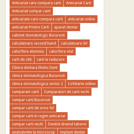
Anticariat care cumpara carti
Anticariat Carti
Anticariat cumpar carti
anticariate care cumpara carti
anticariat online
anticariat Printre Carti
aparat dentar
cabinet stomatologic Bucuresti
calculatoare second hand
calculatoare SH
calorifere aluminiu
calorifere otel
carti de citit
carti la reducere
Clinica dentara Elveto Dent
clinica stomatologica Bucuresti
clinica stomatologica sector 2
Cofetarie online
cumparam carti
Cumparatori de carti vechi
cumpar carti Bucuresti
cumpar carti de orice fel
cumpar carti in regim anticariat
cumpar carti vechi
Dentist drumul taberei
endodontie la microscop
implant dentar