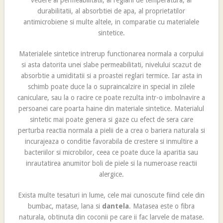
vedere al permeabilitatii, al reglarii de temperatura, al
durabilitatii, al absorbtiei de apa, al proprietatilor
antimicrobiene si multe altele, in comparatie cu materialele
sintetice.
Materialele sintetice intrerup functionarea normala a corpului
si asta datorita unei slabe permeabilitati, nivelului scazut de
absorbtie a umiditatii si a proastei reglari termice. Iar asta in
schimb poate duce la o supraincalzire in special in zilele
caniculare, sau la o racire ce poate rezulta intr-o imbolnavire a
persoanei care poarta haine din materiale sintetice. Materialul
sintetic mai poate genera si gaze cu efect de sera care
perturba reactia normala a pielii de a crea o bariera naturala si
incurajeaza o conditie favorabila de crestere si inmultire a
bacteriilor si microbilor, ceea ce poate duce la aparitia sau
inrautatirea anumitor boli de piele si la numeroase reactii
alergice.
Exista multe tesaturi in lume, cele mai cunoscute fiind cele din
bumbac, matase, lana si
dantela
. Matasea este o fibra
naturala, obtinuta din coconii pe care ii fac larvele de matase.