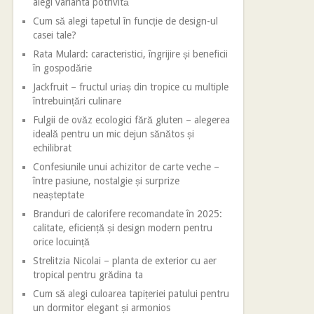
alegi varianta potrivită
Cum să alegi tapetul în funcție de design-ul
casei tale?
Rata Mulard: caracteristici, îngrijire și beneficii
în gospodărie
Jackfruit – fructul uriaș din tropice cu multiple
întrebuințări culinare
Fulgii de ovăz ecologici fără gluten – alegerea
ideală pentru un mic dejun sănătos și
echilibrat
Confesiunile unui achizitor de carte veche –
între pasiune, nostalgie și surprize
neașteptate
Branduri de calorifere recomandate în 2025:
calitate, eficiență și design modern pentru
orice locuință
Strelitzia Nicolai – planta de exterior cu aer
tropical pentru grădina ta
Cum să alegi culoarea tapițeriei patului pentru
un dormitor elegant și armonios