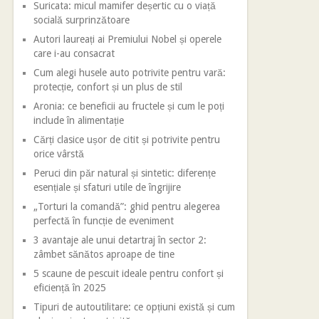
Suricata: micul mamifer deșertic cu o viață
socială surprinzătoare
Autori laureați ai Premiului Nobel și operele
care i-au consacrat
Cum alegi husele auto potrivite pentru vară:
protecție, confort și un plus de stil
Aronia: ce beneficii au fructele și cum le poți
include în alimentație
Cărți clasice ușor de citit și potrivite pentru
orice vârstă
Peruci din păr natural și sintetic: diferențe
esențiale și sfaturi utile de îngrijire
„Torturi la comandă”: ghid pentru alegerea
perfectă în funcție de eveniment
3 avantaje ale unui detartraj în sector 2:
zâmbet sănătos aproape de tine
5 scaune de pescuit ideale pentru confort și
eficiență în 2025
Tipuri de autoutilitare: ce opțiuni există și cum