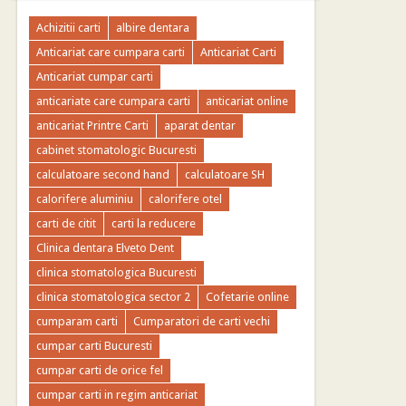
Achizitii carti
albire dentara
Anticariat care cumpara carti
Anticariat Carti
Anticariat cumpar carti
anticariate care cumpara carti
anticariat online
anticariat Printre Carti
aparat dentar
cabinet stomatologic Bucuresti
calculatoare second hand
calculatoare SH
calorifere aluminiu
calorifere otel
carti de citit
carti la reducere
Clinica dentara Elveto Dent
clinica stomatologica Bucuresti
clinica stomatologica sector 2
Cofetarie online
cumparam carti
Cumparatori de carti vechi
cumpar carti Bucuresti
cumpar carti de orice fel
cumpar carti in regim anticariat