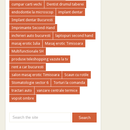
cumpar carti vechi
Dentist drumul taberei
endodontie la microscop
implant dentar
Implant dentar Bucuresti
Imprimante Second-Hand
inchirieri auto bucuresti
laptopuri second hand
masaj erotic Iulia
Masaj erotic Timisoara
Multifunctionale SH
produse teleshopping vazute la tv
rent a car bucuresti
salon masaj erotic Timisoara
Scaun cu rotile
Stomatologie sector 6
Torturi la comanda
tractari auto
vanzare centrale termice
vopsit ombre