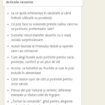
Articole recente
La ce ajută echinaceea în sănătate și când
trebuie utilizată cu prudență
Ce poți face cu volumele primite cadou care nu
se potrivesc preferințelor tale?
Suricata: micul mamifer deșertic cu o viață
socială surprinzătoare
Autori laureați ai Premiului Nobel și operele
care i-au consacrat
Cum alegi husele auto potrivite pentru vară:
protecție, confort și un plus de stil
Aronia: ce beneficii au fructele și cum le poți
include în alimentație
Cărți clasice ușor de citit și potrivite pentru
orice vârstă
Peruci din păr natural și sintetic: diferențe
esențiale și sfaturi utile de îngrijire
„Torturi la comandă”: ghid pentru alegerea