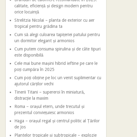
calitate, eficiență și design modern pentru
orice locuință
Strelitzia Nicolai – planta de exterior cu aer
tropical pentru grădina ta
Cum să alegi culoarea tapițeriei patului pentru
un dormitor elegant și armonios
Cum putem consuma spirulina și de câte tipuri
este disponibilă
Cele mai bune mașini hibrid ieftine pe care le
poți cumpăra în 2025
Cum poți obține pe loc un venit suplimentar cu
ajutorul cărților vechi
Tinerii Titani – supereroi în miniatură,
distracție la maxim
Roma – orașul etern, unde trecutul și
prezentul conviețuiesc armonios
Haga – orașul regal și centrul politic al Țărilor
de Jos
Plantelor tropicale și subtropicale – explozie