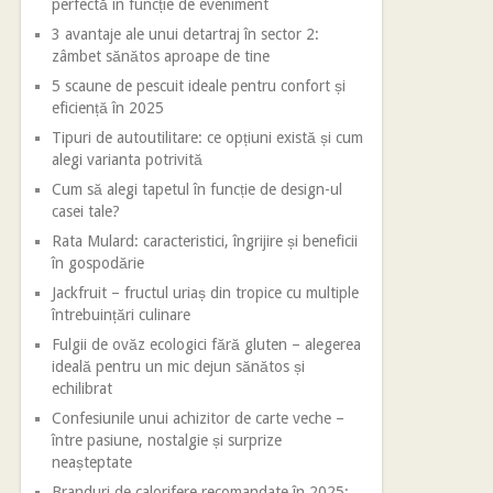
perfectă în funcție de eveniment
3 avantaje ale unui detartraj în sector 2:
zâmbet sănătos aproape de tine
5 scaune de pescuit ideale pentru confort și
eficiență în 2025
Tipuri de autoutilitare: ce opțiuni există și cum
alegi varianta potrivită
Cum să alegi tapetul în funcție de design-ul
casei tale?
Rata Mulard: caracteristici, îngrijire și beneficii
în gospodărie
Jackfruit – fructul uriaș din tropice cu multiple
întrebuințări culinare
Fulgii de ovăz ecologici fără gluten – alegerea
ideală pentru un mic dejun sănătos și
echilibrat
Confesiunile unui achizitor de carte veche –
între pasiune, nostalgie și surprize
neașteptate
Branduri de calorifere recomandate în 2025: