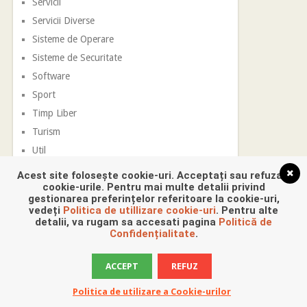
Servicii
Servicii Diverse
Sisteme de Operare
Sisteme de Securitate
Software
Sport
Timp Liber
Turism
Util
Vestimentatie
Acest site folosește cookie-uri. Acceptați sau refuzați
cookie-urile. Pentru mai multe detalii privind
gestionarea preferințelor referitoare la cookie-uri,
vedeți
Politica de utillizare cookie-uri
. Pentru alte
detalii, va rugam sa accesati pagina
Politică de
Confidențialitate
.
ACCEPT
REFUZ
Promovare Digitala
Copyright © 2026.
Politica de utilizare a Cookie-urilor