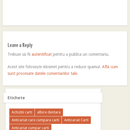
Leave a Reply
Trebuie să fii
autentificat
pentru a publica un comentariu.
Acest site folosește Akismet pentru a reduce spamul.
Află cum
sunt procesate datele comentariilor tale
.
Etichete
Achizitii carti
albire dentara
Anticariat care cumpara carti
Anticariat Carti
Anticariat cumpar carti