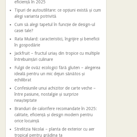
eficiență în 2025
Tipuri de autoutilitare: ce opțiuni există și cum
alegi varianta potrivită
Cum să alegi tapetul în funcție de design-ul
casei tale?
Rata Mulard: caracteristici, îngrijire și beneficii
în gospodărie
Jackfruit – fructul uriaș din tropice cu multiple
întrebuințări culinare
Fulgii de ovăz ecologici fără gluten – alegerea
ideală pentru un mic dejun sănătos și
echilibrat
Confesiunile unui achizitor de carte veche –
între pasiune, nostalgie și surprize
neașteptate
Branduri de calorifere recomandate în 2025:
calitate, eficiență și design modern pentru
orice locuință
Strelitzia Nicolai – planta de exterior cu aer
tropical pentru grădina ta