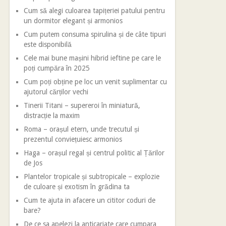
Cum să alegi culoarea tapițeriei patului pentru
un dormitor elegant și armonios
Cum putem consuma spirulina și de câte tipuri
este disponibilă
Cele mai bune mașini hibrid ieftine pe care le
poți cumpăra în 2025
Cum poți obține pe loc un venit suplimentar cu
ajutorul cărților vechi
Tinerii Titani – supereroi în miniatură,
distracție la maxim
Roma – orașul etern, unde trecutul și
prezentul conviețuiesc armonios
Haga – orașul regal și centrul politic al Țărilor
de Jos
Plantelor tropicale și subtropicale – explozie
de culoare și exotism în grădina ta
Cum te ajuta in afacere un cititor coduri de
bare?
De ce sa apelezi la anticariate care cumpara