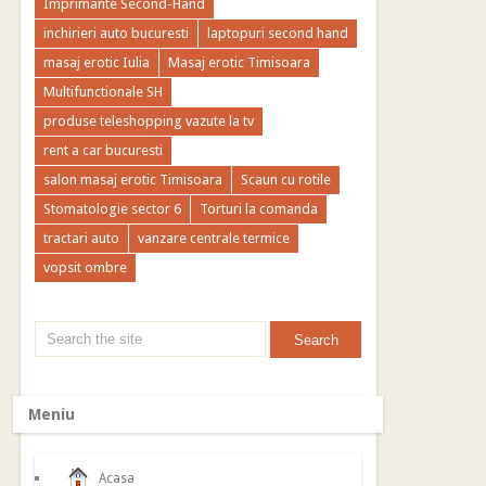
Imprimante Second-Hand
inchirieri auto bucuresti
laptopuri second hand
masaj erotic Iulia
Masaj erotic Timisoara
Multifunctionale SH
produse teleshopping vazute la tv
rent a car bucuresti
salon masaj erotic Timisoara
Scaun cu rotile
Stomatologie sector 6
Torturi la comanda
tractari auto
vanzare centrale termice
vopsit ombre
Meniu
Acasa