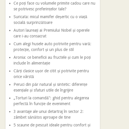
Ce poți face cu volumele primite cadou care nu
se potrivesc preferințelor tale?
Suricata: micul mamifer deșertic cu o viață
socială surprinzătoare
Autori laureați ai Premiului Nobel și operele
care i-au consacrat
Cum alegi husele auto potrivite pentru vară:
protecție, confort și un plus de stil
Aronia: ce beneficii au fructele și cum le poți
include în alimentație
Cărți clasice ușor de citit și potrivite pentru
orice vârstă
Peruci din păr natural și sintetic: diferențe
esențiale și sfaturi utile de îngrijire
„Torturi la comandă”: ghid pentru alegerea
perfectă în funcție de eveniment
3 avantaje ale unui detartraj în sector 2:
zâmbet sănătos aproape de tine
5 scaune de pescuit ideale pentru confort și