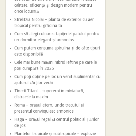
calitate, eficiență și design modern pentru
orice locuință
Strelitzia Nicolai – planta de exterior cu aer
tropical pentru grădina ta
Cum să alegi culoarea tapițeriei patului pentru
un dormitor elegant și armonios
Cum putem consuma spirulina și de câte tipuri
este disponibilă
Cele mai bune mașini hibrid ieftine pe care le
poți cumpăra în 2025
Cum poți obține pe loc un venit suplimentar cu
ajutorul cărților vechi
Tinerii Titani – supereroi în miniatură,
distracție la maxim
Roma – orașul etern, unde trecutul și
prezentul conviețuiesc armonios
Haga – orașul regal și centrul politic al Țărilor
de Jos
Plantelor tropicale și subtropicale – explozie