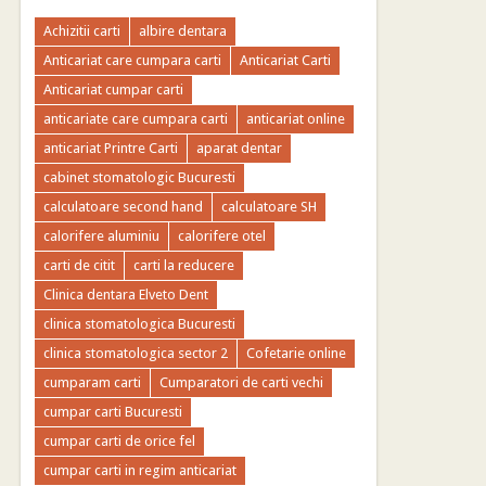
Achizitii carti
albire dentara
Anticariat care cumpara carti
Anticariat Carti
Anticariat cumpar carti
anticariate care cumpara carti
anticariat online
anticariat Printre Carti
aparat dentar
cabinet stomatologic Bucuresti
calculatoare second hand
calculatoare SH
calorifere aluminiu
calorifere otel
carti de citit
carti la reducere
Clinica dentara Elveto Dent
clinica stomatologica Bucuresti
clinica stomatologica sector 2
Cofetarie online
cumparam carti
Cumparatori de carti vechi
cumpar carti Bucuresti
cumpar carti de orice fel
cumpar carti in regim anticariat