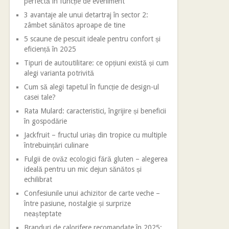
perfectă în funcție de eveniment
3 avantaje ale unui detartraj în sector 2:
zâmbet sănătos aproape de tine
5 scaune de pescuit ideale pentru confort și
eficiență în 2025
Tipuri de autoutilitare: ce opțiuni există și cum
alegi varianta potrivită
Cum să alegi tapetul în funcție de design-ul
casei tale?
Rata Mulard: caracteristici, îngrijire și beneficii
în gospodărie
Jackfruit – fructul uriaș din tropice cu multiple
întrebuințări culinare
Fulgii de ovăz ecologici fără gluten – alegerea
ideală pentru un mic dejun sănătos și
echilibrat
Confesiunile unui achizitor de carte veche –
între pasiune, nostalgie și surprize
neașteptate
Branduri de calorifere recomandate în 2025: