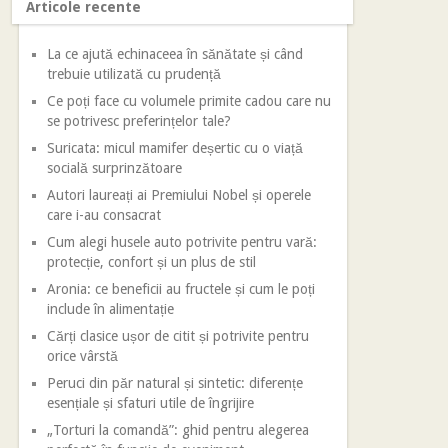
Articole recente
La ce ajută echinaceea în sănătate și când
trebuie utilizată cu prudență
Ce poți face cu volumele primite cadou care nu
se potrivesc preferințelor tale?
Suricata: micul mamifer deșertic cu o viață
socială surprinzătoare
Autori laureați ai Premiului Nobel și operele
care i-au consacrat
Cum alegi husele auto potrivite pentru vară:
protecție, confort și un plus de stil
Aronia: ce beneficii au fructele și cum le poți
include în alimentație
Cărți clasice ușor de citit și potrivite pentru
orice vârstă
Peruci din păr natural și sintetic: diferențe
esențiale și sfaturi utile de îngrijire
„Torturi la comandă”: ghid pentru alegerea