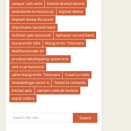
cumpar carti vechi
Dentist drumul taberei
endodontie la microscop
implant dentar
Implant dentar Bucuresti
Imprimante Second-Hand
inchirieri auto bucuresti
laptopuri second hand
masaj erotic Iulia
Masaj erotic Timisoara
Multifunctionale SH
produse teleshopping vazute la tv
rent a car bucuresti
salon masaj erotic Timisoara
Scaun cu rotile
Stomatologie sector 6
Torturi la comanda
tractari auto
vanzare centrale termice
vopsit ombre