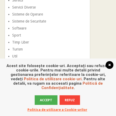
Servicii
Servicii Diverse
Sisteme de Operare
Sisteme de Securitate
Software
Sport
Timp Liber
Turism
Util
Vestimentatie
Acest site folosește cookie-uri. Acceptați sau refuzați
cookie-urile. Pentru mai multe detalii privind
gestionarea preferințelor referitoare la cookie-uri,
vedeți
Politica de utillizare cookie-uri
. Pentru alte
detalii, va rugam sa accesati pagina
Politică de
Confidențialitate
.
ACCEPT
REFUZ
Promovare Digitala
Copyright © 2026.
Politica de utilizare a Cookie-urilor