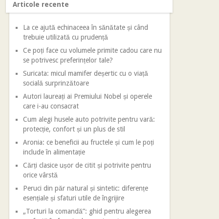
Articole recente
La ce ajută echinaceea în sănătate și când
trebuie utilizată cu prudență
Ce poți face cu volumele primite cadou care nu
se potrivesc preferințelor tale?
Suricata: micul mamifer deșertic cu o viață
socială surprinzătoare
Autori laureați ai Premiului Nobel și operele
care i-au consacrat
Cum alegi husele auto potrivite pentru vară:
protecție, confort și un plus de stil
Aronia: ce beneficii au fructele și cum le poți
include în alimentație
Cărți clasice ușor de citit și potrivite pentru
orice vârstă
Peruci din păr natural și sintetic: diferențe
esențiale și sfaturi utile de îngrijire
„Torturi la comandă”: ghid pentru alegerea