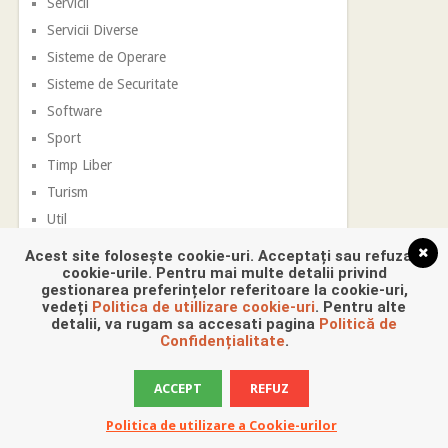
Servicii
Servicii Diverse
Sisteme de Operare
Sisteme de Securitate
Software
Sport
Timp Liber
Turism
Util
Vestimentatie
Acest site folosește cookie-uri. Acceptați sau refuzați
cookie-urile. Pentru mai multe detalii privind
gestionarea preferințelor referitoare la cookie-uri,
vedeți
Politica de utillizare cookie-uri
. Pentru alte
detalii, va rugam sa accesati pagina
Politică de
Confidențialitate
.
ACCEPT
REFUZ
Promovare Digitala
Copyright © 2026.
Politica de utilizare a Cookie-urilor