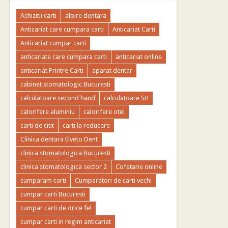
Achizitii carti
albire dentara
Anticariat care cumpara carti
Anticariat Carti
Anticariat cumpar carti
anticariate care cumpara carti
anticariat online
anticariat Printre Carti
aparat dentar
cabinet stomatologic Bucuresti
calculatoare second hand
calculatoare SH
calorifere aluminiu
calorifere otel
carti de citit
carti la reducere
Clinica dentara Elveto Dent
clinica stomatologica Bucuresti
clinica stomatologica sector 2
Cofetarie online
cumparam carti
Cumparatori de carti vechi
cumpar carti Bucuresti
cumpar carti de orice fel
cumpar carti in regim anticariat