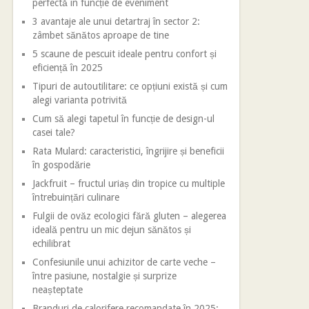
perfectă în funcție de eveniment
3 avantaje ale unui detartraj în sector 2:
zâmbet sănătos aproape de tine
5 scaune de pescuit ideale pentru confort și
eficiență în 2025
Tipuri de autoutilitare: ce opțiuni există și cum
alegi varianta potrivită
Cum să alegi tapetul în funcție de design-ul
casei tale?
Rata Mulard: caracteristici, îngrijire și beneficii
în gospodărie
Jackfruit – fructul uriaș din tropice cu multiple
întrebuințări culinare
Fulgii de ovăz ecologici fără gluten – alegerea
ideală pentru un mic dejun sănătos și
echilibrat
Confesiunile unui achizitor de carte veche –
între pasiune, nostalgie și surprize
neașteptate
Branduri de calorifere recomandate în 2025: