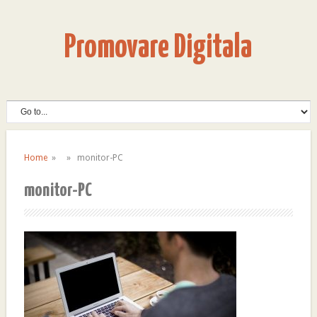
Promovare Digitala
Home
» » monitor-PC
monitor-PC