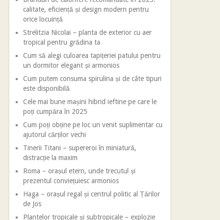
calitate, eficiență și design modern pentru
orice locuință
Strelitzia Nicolai – planta de exterior cu aer
tropical pentru grădina ta
Cum să alegi culoarea tapițeriei patului pentru
un dormitor elegant și armonios
Cum putem consuma spirulina și de câte tipuri
este disponibilă
Cele mai bune mașini hibrid ieftine pe care le
poți cumpăra în 2025
Cum poți obține pe loc un venit suplimentar cu
ajutorul cărților vechi
Tinerii Titani – supereroi în miniatură,
distracție la maxim
Roma – orașul etern, unde trecutul și
prezentul conviețuiesc armonios
Haga – orașul regal și centrul politic al Țărilor
de Jos
Plantelor tropicale și subtropicale – explozie