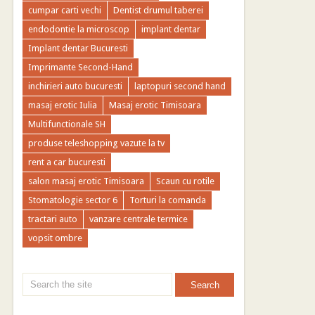
cumpar carti vechi
Dentist drumul taberei
endodontie la microscop
implant dentar
Implant dentar Bucuresti
Imprimante Second-Hand
inchirieri auto bucuresti
laptopuri second hand
masaj erotic Iulia
Masaj erotic Timisoara
Multifunctionale SH
produse teleshopping vazute la tv
rent a car bucuresti
salon masaj erotic Timisoara
Scaun cu rotile
Stomatologie sector 6
Torturi la comanda
tractari auto
vanzare centrale termice
vopsit ombre