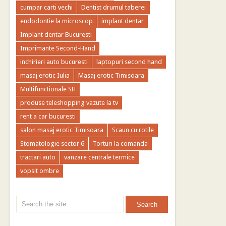
cumpar carti vechi
Dentist drumul taberei
endodontie la microscop
implant dentar
Implant dentar Bucuresti
Imprimante Second-Hand
inchirieri auto bucuresti
laptopuri second hand
masaj erotic Iulia
Masaj erotic Timisoara
Multifunctionale SH
produse teleshopping vazute la tv
rent a car bucuresti
salon masaj erotic Timisoara
Scaun cu rotile
Stomatologie sector 6
Torturi la comanda
tractari auto
vanzare centrale termice
vopsit ombre