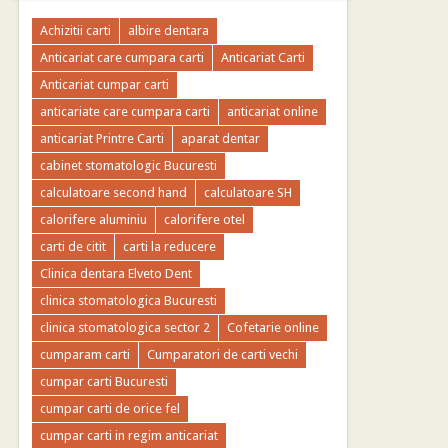
Achizitii carti
albire dentara
Anticariat care cumpara carti
Anticariat Carti
Anticariat cumpar carti
anticariate care cumpara carti
anticariat online
anticariat Printre Carti
aparat dentar
cabinet stomatologic Bucuresti
calculatoare second hand
calculatoare SH
calorifere aluminiu
calorifere otel
carti de citit
carti la reducere
Clinica dentara Elveto Dent
clinica stomatologica Bucuresti
clinica stomatologica sector 2
Cofetarie online
cumparam carti
Cumparatori de carti vechi
cumpar carti Bucuresti
cumpar carti de orice fel
cumpar carti in regim anticariat