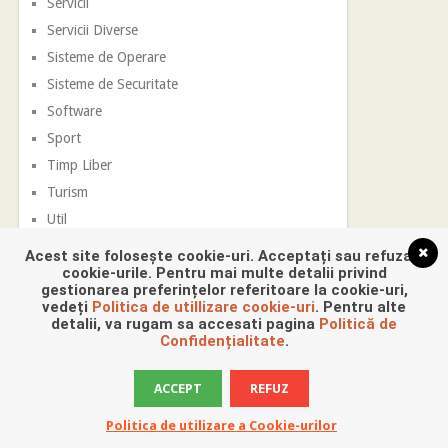
Servicii
Servicii Diverse
Sisteme de Operare
Sisteme de Securitate
Software
Sport
Timp Liber
Turism
Util
Vestimentatie
Acest site folosește cookie-uri. Acceptați sau refuzați
cookie-urile. Pentru mai multe detalii privind
gestionarea preferințelor referitoare la cookie-uri,
vedeți
Politica de utillizare cookie-uri
. Pentru alte
detalii, va rugam sa accesati pagina
Politică de
Confidențialitate
.
ACCEPT
REFUZ
Promovare Digitala
Copyright © 2026.
Politica de utilizare a Cookie-urilor