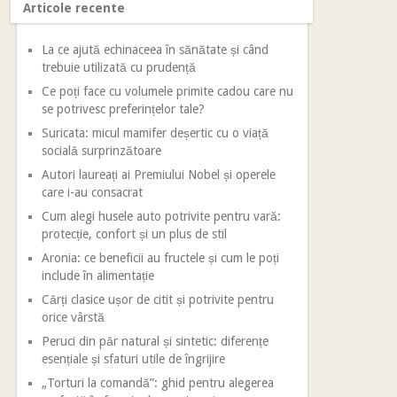
Articole recente
La ce ajută echinaceea în sănătate și când
trebuie utilizată cu prudență
Ce poți face cu volumele primite cadou care nu
se potrivesc preferințelor tale?
Suricata: micul mamifer deșertic cu o viață
socială surprinzătoare
Autori laureați ai Premiului Nobel și operele
care i-au consacrat
Cum alegi husele auto potrivite pentru vară:
protecție, confort și un plus de stil
Aronia: ce beneficii au fructele și cum le poți
include în alimentație
Cărți clasice ușor de citit și potrivite pentru
orice vârstă
Peruci din păr natural și sintetic: diferențe
esențiale și sfaturi utile de îngrijire
„Torturi la comandă”: ghid pentru alegerea