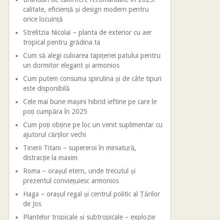
calitate, eficiență și design modern pentru
orice locuință
Strelitzia Nicolai – planta de exterior cu aer
tropical pentru grădina ta
Cum să alegi culoarea tapițeriei patului pentru
un dormitor elegant și armonios
Cum putem consuma spirulina și de câte tipuri
este disponibilă
Cele mai bune mașini hibrid ieftine pe care le
poți cumpăra în 2025
Cum poți obține pe loc un venit suplimentar cu
ajutorul cărților vechi
Tinerii Titani – supereroi în miniatură,
distracție la maxim
Roma – orașul etern, unde trecutul și
prezentul conviețuiesc armonios
Haga – orașul regal și centrul politic al Țărilor
de Jos
Plantelor tropicale și subtropicale – explozie