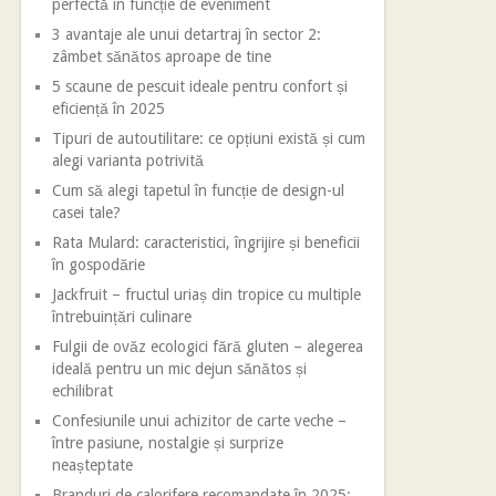
perfectă în funcție de eveniment
3 avantaje ale unui detartraj în sector 2:
zâmbet sănătos aproape de tine
5 scaune de pescuit ideale pentru confort și
eficiență în 2025
Tipuri de autoutilitare: ce opțiuni există și cum
alegi varianta potrivită
Cum să alegi tapetul în funcție de design-ul
casei tale?
Rata Mulard: caracteristici, îngrijire și beneficii
în gospodărie
Jackfruit – fructul uriaș din tropice cu multiple
întrebuințări culinare
Fulgii de ovăz ecologici fără gluten – alegerea
ideală pentru un mic dejun sănătos și
echilibrat
Confesiunile unui achizitor de carte veche –
între pasiune, nostalgie și surprize
neașteptate
Branduri de calorifere recomandate în 2025: