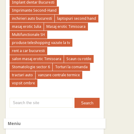
Implant dentar Bucuresti
Imprimante Second-Hand
inchirieri auto bucuresti
laptopuri second hand
masaj erotic Iulia
Masaj erotic Timisoara
Multifunctionale SH
produse teleshopping vazute la tv
rent a car bucuresti
salon masaj erotic Timisoara
Scaun cu rotile
Stomatologie sector 6
Torturi la comanda
tractari auto
vanzare centrale termice
vopsit ombre
Meniu