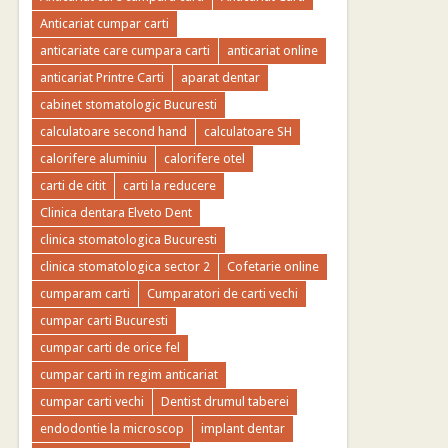
Anticariat cumpar carti
anticariate care cumpara carti
anticariat online
anticariat Printre Carti
aparat dentar
cabinet stomatologic Bucuresti
calculatoare second hand
calculatoare SH
calorifere aluminiu
calorifere otel
carti de citit
carti la reducere
Clinica dentara Elveto Dent
clinica stomatologica Bucuresti
clinica stomatologica sector 2
Cofetarie online
cumparam carti
Cumparatori de carti vechi
cumpar carti Bucuresti
cumpar carti de orice fel
cumpar carti in regim anticariat
cumpar carti vechi
Dentist drumul taberei
endodontie la microscop
implant dentar