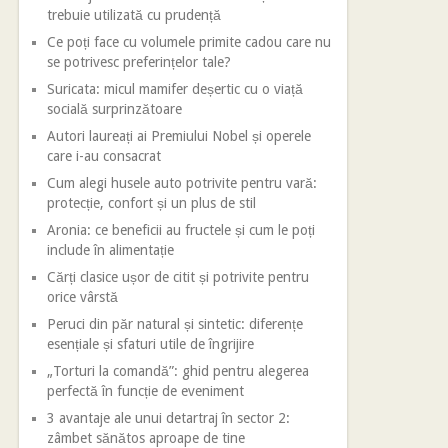
trebuie utilizată cu prudență
Ce poți face cu volumele primite cadou care nu
se potrivesc preferințelor tale?
Suricata: micul mamifer deșertic cu o viață
socială surprinzătoare
Autori laureați ai Premiului Nobel și operele
care i-au consacrat
Cum alegi husele auto potrivite pentru vară:
protecție, confort și un plus de stil
Aronia: ce beneficii au fructele și cum le poți
include în alimentație
Cărți clasice ușor de citit și potrivite pentru
orice vârstă
Peruci din păr natural și sintetic: diferențe
esențiale și sfaturi utile de îngrijire
„Torturi la comandă”: ghid pentru alegerea
perfectă în funcție de eveniment
3 avantaje ale unui detartraj în sector 2:
zâmbet sănătos aproape de tine