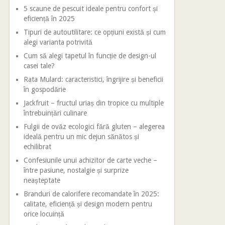
5 scaune de pescuit ideale pentru confort și
eficiență în 2025
Tipuri de autoutilitare: ce opțiuni există și cum
alegi varianta potrivită
Cum să alegi tapetul în funcție de design-ul
casei tale?
Rata Mulard: caracteristici, îngrijire și beneficii
în gospodărie
Jackfruit – fructul uriaș din tropice cu multiple
întrebuințări culinare
Fulgii de ovăz ecologici fără gluten – alegerea
ideală pentru un mic dejun sănătos și
echilibrat
Confesiunile unui achizitor de carte veche –
între pasiune, nostalgie și surprize
neașteptate
Branduri de calorifere recomandate în 2025:
calitate, eficiență și design modern pentru
orice locuință