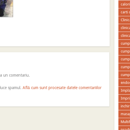
calor
carti 
Clini
clini
clini
cumpa
cumpa
cumpa
cumpa
cumpa
ca un comentariu.
endod
educe spamul.
Află cum sunt procesate datele comentariilor
Impla
Impr
inchir
masaj
Multi
produ