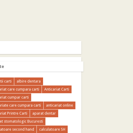
te
tii carti
albire dentara
ariat care cumpara carti
Anticariat Carti
ariat cumpar carti
ariate care cumpara carti
anticariat online
riat Printre Carti
aparat dentar
et stomatologic Bucuresti
latoare second hand
calculatoare SH