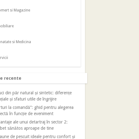
mert si Magazine
obiliare
natate si Medicina
rvicii
le recente
ci din păr natural și sintetic: diferențe
țiale și sfaturi utile de îngrijire
turi la comandă”: ghid pentru alegerea
ectă în funcție de eveniment
antaje ale unui detartraj în sector 2:
bet sănătos aproape de tine
aune de pescuit ideale pentru confort și