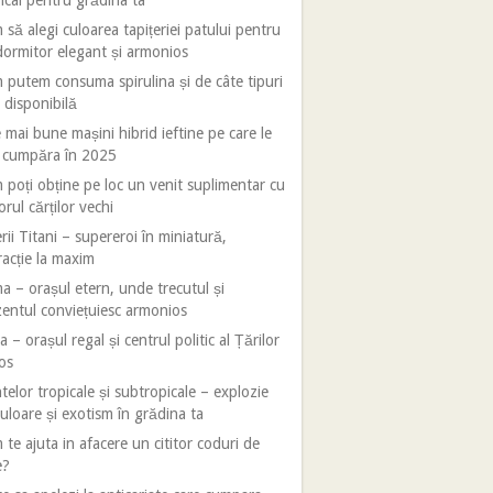
ical pentru grădina ta
să alegi culoarea tapițeriei patului pentru
ormitor elegant și armonios
putem consuma spirulina și de câte tipuri
 disponibilă
 mai bune mașini hibrid ieftine pe care le
i cumpăra în 2025
poți obține pe loc un venit suplimentar cu
orul cărților vechi
rii Titani – supereroi în miniatură,
racție la maxim
 – orașul etern, unde trecutul și
entul conviețuiesc armonios
 – orașul regal și centrul politic al Țărilor
os
telor tropicale și subtropicale – explozie
uloare și exotism în grădina ta
te ajuta in afacere un cititor coduri de
e?