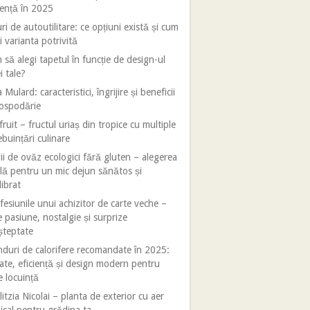
iență în 2025
ri de autoutilitare: ce opțiuni există și cum
i varianta potrivită
să alegi tapetul în funcție de design-ul
i tale?
 Mulard: caracteristici, îngrijire și beneficii
gospodărie
fruit – fructul uriaș din tropice cu multiple
ebuințări culinare
ii de ovăz ecologici fără gluten – alegerea
lă pentru un mic dejun sănătos și
librat
esiunile unui achizitor de carte veche –
e pasiune, nostalgie și surprize
șteptate
duri de calorifere recomandate în 2025:
tate, eficiență și design modern pentru
e locuință
litzia Nicolai – planta de exterior cu aer