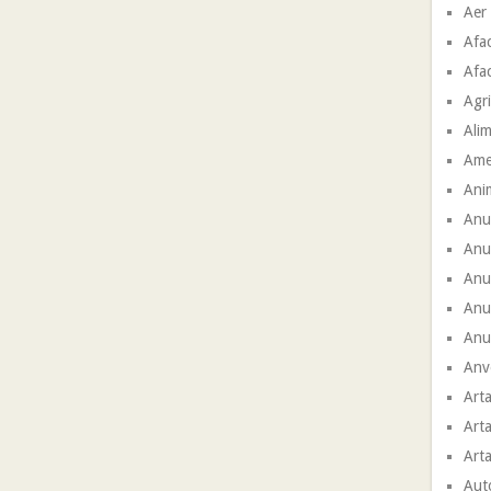
Aer
Afac
Afac
Agri
Ali
Ame
Ani
Anu
Anu
Anun
Anu
Anun
Anve
Arta
Arta
Arta
Aut