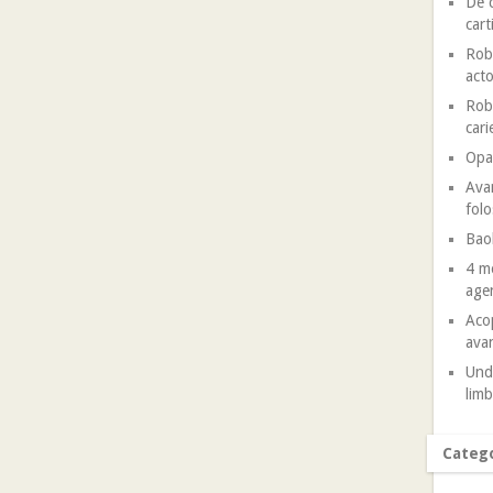
De c
cart
Robe
acto
Robe
cari
Opal
Avan
folo
Baob
4 mo
agen
Acop
avan
Unde
limb
Catego