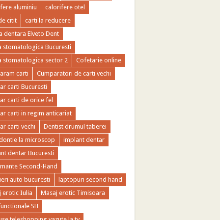
ifere aluminiu
calorifere otel
de citit
carti la reducere
ca dentara Elveto Dent
ca stomatologica Bucuresti
ca stomatologica sector 2
Cofetarie online
ram carti
Cumparatori de carti vechi
r carti Bucuresti
r carti de orice fel
r carti in regim anticariat
r carti vechi
Dentist drumul taberei
ontie la microscop
implant dentar
nt dentar Bucuresti
imante Second-Hand
ieri auto bucuresti
laptopuri second hand
 erotic Iulia
Masaj erotic Timisoara
functionale SH
se teleshopping vazute la tv