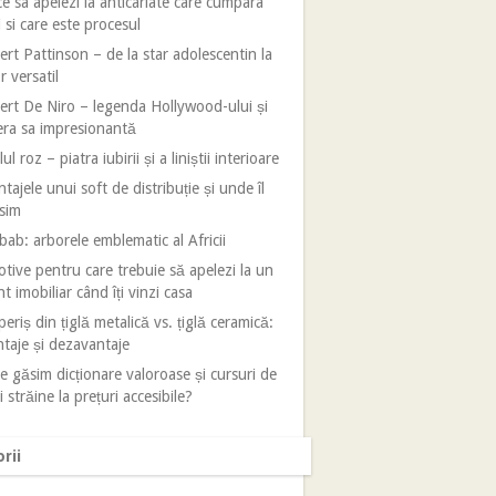
e sa apelezi la anticariate care cumpara
i si care este procesul
rt Pattinson – de la star adolescentin la
r versatil
rt De Niro – legenda Hollywood-ului și
era sa impresionantă
ul roz – piatra iubirii și a liniștii interioare
tajele unui soft de distribuție și unde îl
sim
ab: arborele emblematic al Africii
tive pentru care trebuie să apelezi la un
t imobiliar când îți vinzi casa
eriș din țiglă metalică vs. țiglă ceramică:
taje și dezavantaje
 găsim dicționare valoroase și cursuri de
i străine la prețuri accesibile?
rii