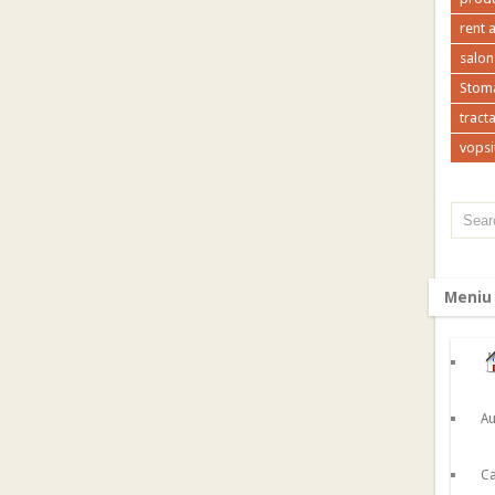
rent 
salon
Stoma
tracta
vopsi
Meniu
Au
Ca