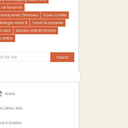
a car bucuresti
 masaj erotic Timisoara
Scaun cu rotile
tologie sector 6
Torturi la comanda
ri auto
vanzare centrale termice
t ombre
Acasa
to, Moto, Velo
sa si Gradina