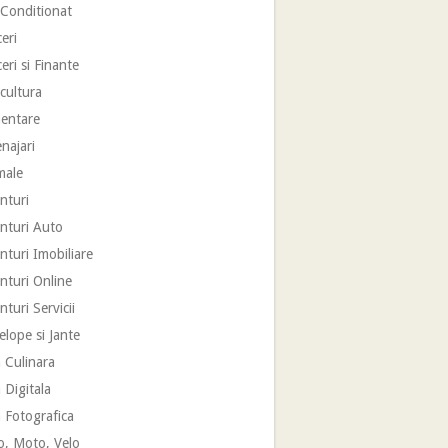
 Conditionat
eri
eri si Finante
cultura
mentare
najari
male
nturi
nturi Auto
turi Imobiliare
nturi Online
turi Servicii
lope si Jante
 Culinara
 Digitala
 Fotografica
o, Moto, Velo