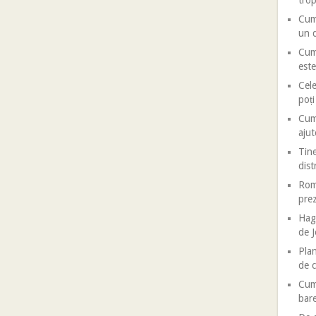
trop
Cum 
un d
Cum 
este
Cele
poț
Cum 
ajut
Tine
dist
Roma
prez
Haga
de J
Plan
de c
Cum 
bar