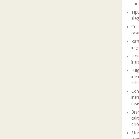
efic
Tipu
aleg
Cum 
case
Rata
în 
Jack
într
Fulg
idea
echi
Conf
într
nea
Bran
cali
oric
Stre