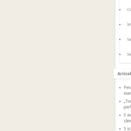
Co
Im
Sa
Se
Artico
Peru
esen
„Tor
perf
3 av
zâm
5 sc