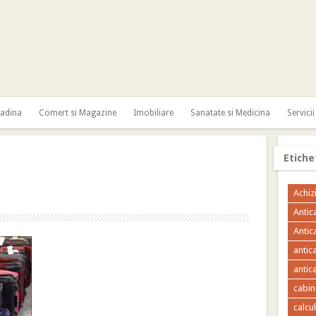
radina
Comert si Magazine
Imobiliare
Sanatate si Medicina
Servicii
Etiche
Achizi
Antic
Antic
antic
antica
cabin
calcu