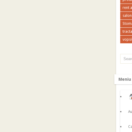
rent 
salon
Stoma
tracta
vopsi
Meniu
Au
Ca