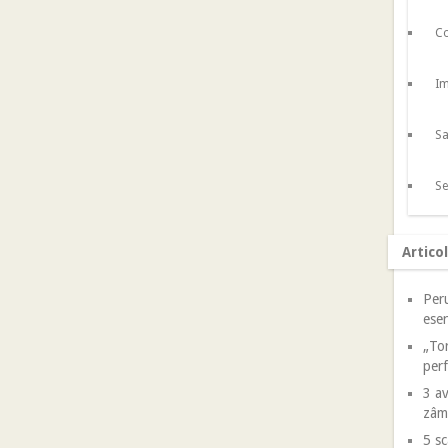
Co
Im
Sa
Se
Artico
Peru
esen
„Tor
perf
3 av
zâm
5 sc