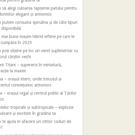
ical pentru grădina ta
să alegi culoarea tapițeriei patului pentru
ormitor elegant și armonios
putem consuma spirulina și de câte tipuri
 disponibilă
 mai bune mașini hibrid ieftine pe care le
i cumpăra în 2025
poți obține pe loc un venit suplimentar cu
orul cărților vechi
rii Titani – supereroi în miniatură,
racție la maxim
 – orașul etern, unde trecutul și
entul conviețuiesc armonios
 – orașul regal și centrul politic al Țărilor
os
telor tropicale și subtropicale – explozie
uloare și exotism în grădina ta
te ajuta in afacere un cititor coduri de
e?