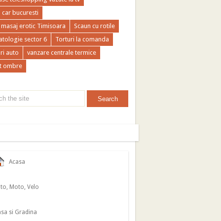
a car bucuresti
 masaj erotic Timisoara
Scaun cu rotile
tologie sector 6
Torturi la comanda
ri auto
vanzare centrale termice
t ombre
Acasa
to, Moto, Velo
sa si Gradina