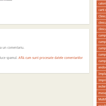
calor
carti 
Clini
clini
clini
cumpa
cumpa
ca un comentariu.
cumpa
cumpa
educe spamul.
Află cum sunt procesate datele comentariilor
cumpa
endod
Impla
Impr
inchir
masaj
Multi
produ