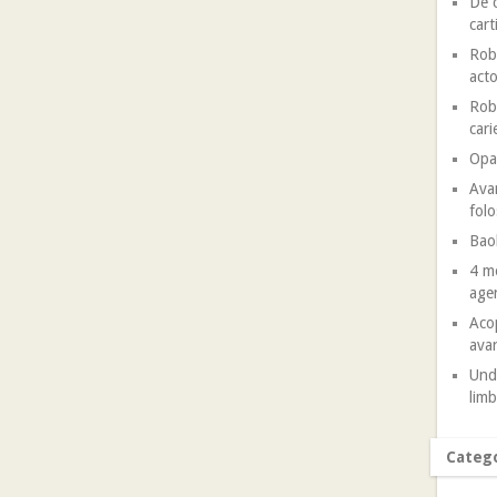
De c
cart
Robe
acto
Robe
cari
Opal
Avan
folo
Baob
4 mo
agen
Acop
avan
Unde
limb
Catego