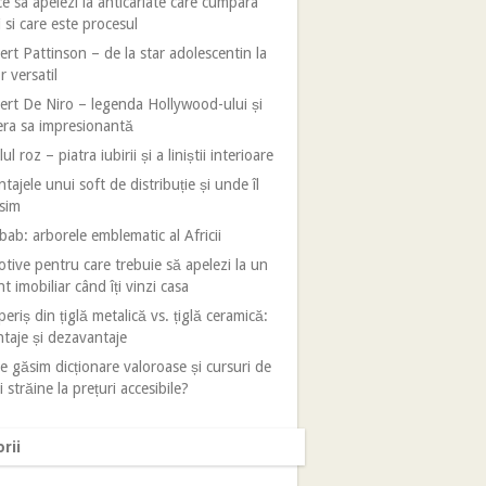
e sa apelezi la anticariate care cumpara
i si care este procesul
rt Pattinson – de la star adolescentin la
r versatil
rt De Niro – legenda Hollywood-ului și
era sa impresionantă
ul roz – piatra iubirii și a liniștii interioare
tajele unui soft de distribuție și unde îl
sim
ab: arborele emblematic al Africii
tive pentru care trebuie să apelezi la un
t imobiliar când îți vinzi casa
eriș din țiglă metalică vs. țiglă ceramică:
taje și dezavantaje
 găsim dicționare valoroase și cursuri de
i străine la prețuri accesibile?
rii