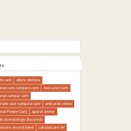
te
tii carti
albire dentara
ariat care cumpara carti
Anticariat Carti
ariat cumpar carti
ariate care cumpara carti
anticariat online
riat Printre Carti
aparat dentar
et stomatologic Bucuresti
latoare second hand
calculatoare SH