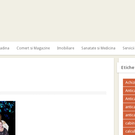
radina
Comert si Magazine
Imobiliare
Sanatate si Medicina
Servicii
Etiche
Achizi
Antic
Antic
antic
antica
cabin
calcu