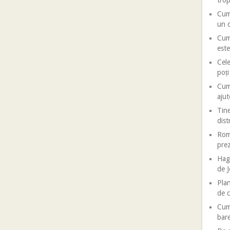
trop
Cum 
un d
Cum 
este
Cele
poț
Cum 
ajut
Tine
dist
Roma
prez
Haga
de J
Plan
de c
Cum 
bar