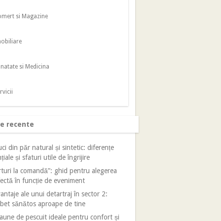
mert si Magazine
obiliare
natate si Medicina
rvicii
le recente
ci din păr natural și sintetic: diferențe
țiale și sfaturi utile de îngrijire
turi la comandă”: ghid pentru alegerea
ectă în funcție de eveniment
antaje ale unui detartraj în sector 2:
bet sănătos aproape de tine
aune de pescuit ideale pentru confort și