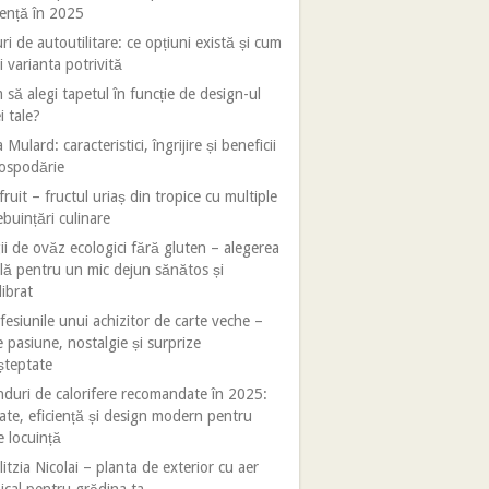
iență în 2025
ri de autoutilitare: ce opțiuni există și cum
i varianta potrivită
să alegi tapetul în funcție de design-ul
i tale?
 Mulard: caracteristici, îngrijire și beneficii
gospodărie
fruit – fructul uriaș din tropice cu multiple
ebuințări culinare
ii de ovăz ecologici fără gluten – alegerea
lă pentru un mic dejun sănătos și
librat
esiunile unui achizitor de carte veche –
e pasiune, nostalgie și surprize
șteptate
duri de calorifere recomandate în 2025:
tate, eficiență și design modern pentru
e locuință
litzia Nicolai – planta de exterior cu aer