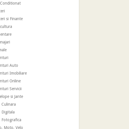
 Conditionat
eri
eri si Finante
cultura
mentare
najari
male
nturi
nturi Auto
turi Imobiliare
nturi Online
turi Servicii
lope si Jante
 Culinara
 Digitala
 Fotografica
o, Moto, Velo