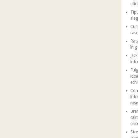
efic
Tipu
aleg
Cum 
case
Rata
în 
Jack
într
Fulg
idea
echi
Conf
într
nea
Bran
cali
oric
Stre