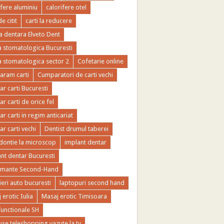
ifere aluminiu
calorifere otel
de citit
carti la reducere
ca dentara Elveto Dent
ca stomatologica Bucuresti
ca stomatologica sector 2
Cofetarie online
ram carti
Cumparatori de carti vechi
r carti Bucuresti
r carti de orice fel
r carti in regim anticariat
r carti vechi
Dentist drumul taberei
ontie la microscop
implant dentar
nt dentar Bucuresti
imante Second-Hand
ieri auto bucuresti
laptopuri second hand
 erotic Iulia
Masaj erotic Timisoara
functionale SH
se teleshopping vazute la tv