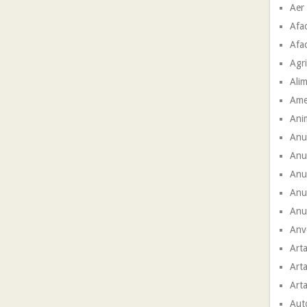
Aer
Afac
Afac
Agri
Ali
Ame
Ani
Anu
Anu
Anun
Anu
Anun
Anve
Arta
Arta
Arta
Aut