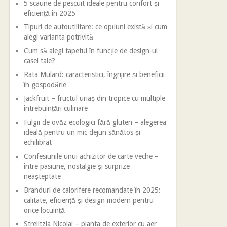
5 scaune de pescuit ideale pentru confort și
eficiență în 2025
Tipuri de autoutilitare: ce opțiuni există și cum
alegi varianta potrivită
Cum să alegi tapetul în funcție de design-ul
casei tale?
Rata Mulard: caracteristici, îngrijire și beneficii
în gospodărie
Jackfruit – fructul uriaș din tropice cu multiple
întrebuințări culinare
Fulgii de ovăz ecologici fără gluten – alegerea
ideală pentru un mic dejun sănătos și
echilibrat
Confesiunile unui achizitor de carte veche –
între pasiune, nostalgie și surprize
neașteptate
Branduri de calorifere recomandate în 2025:
calitate, eficiență și design modern pentru
orice locuință
Strelitzia Nicolai – planta de exterior cu aer