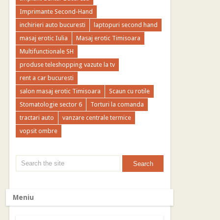
Imprimante Second-Hand
inchirieri auto bucuresti
laptopuri second hand
masaj erotic Iulia
Masaj erotic Timisoara
Multifunctionale SH
produse teleshopping vazute la tv
rent a car bucuresti
salon masaj erotic Timisoara
Scaun cu rotile
Stomatologie sector 6
Torturi la comanda
tractari auto
vanzare centrale termice
vopsit ombre
Meniu