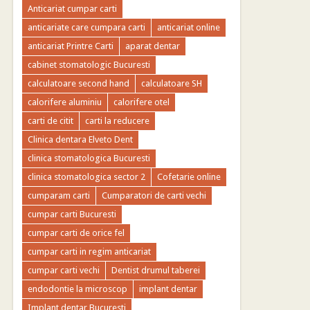
Anticariat cumpar carti
anticariate care cumpara carti
anticariat online
anticariat Printre Carti
aparat dentar
cabinet stomatologic Bucuresti
calculatoare second hand
calculatoare SH
calorifere aluminiu
calorifere otel
carti de citit
carti la reducere
Clinica dentara Elveto Dent
clinica stomatologica Bucuresti
clinica stomatologica sector 2
Cofetarie online
cumparam carti
Cumparatori de carti vechi
cumpar carti Bucuresti
cumpar carti de orice fel
cumpar carti in regim anticariat
cumpar carti vechi
Dentist drumul taberei
endodontie la microscop
implant dentar
Implant dentar Bucuresti