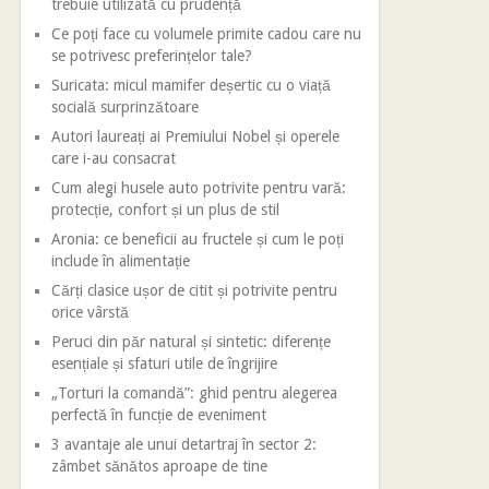
trebuie utilizată cu prudență
Ce poți face cu volumele primite cadou care nu
se potrivesc preferințelor tale?
Suricata: micul mamifer deșertic cu o viață
socială surprinzătoare
Autori laureați ai Premiului Nobel și operele
care i-au consacrat
Cum alegi husele auto potrivite pentru vară:
protecție, confort și un plus de stil
Aronia: ce beneficii au fructele și cum le poți
include în alimentație
Cărți clasice ușor de citit și potrivite pentru
orice vârstă
Peruci din păr natural și sintetic: diferențe
esențiale și sfaturi utile de îngrijire
„Torturi la comandă”: ghid pentru alegerea
perfectă în funcție de eveniment
3 avantaje ale unui detartraj în sector 2:
zâmbet sănătos aproape de tine