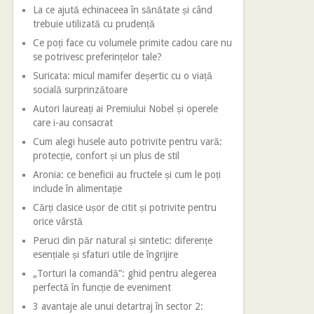
La ce ajută echinaceea în sănătate și când
trebuie utilizată cu prudență
Ce poți face cu volumele primite cadou care nu
se potrivesc preferințelor tale?
Suricata: micul mamifer deșertic cu o viață
socială surprinzătoare
Autori laureați ai Premiului Nobel și operele
care i-au consacrat
Cum alegi husele auto potrivite pentru vară:
protecție, confort și un plus de stil
Aronia: ce beneficii au fructele și cum le poți
include în alimentație
Cărți clasice ușor de citit și potrivite pentru
orice vârstă
Peruci din păr natural și sintetic: diferențe
esențiale și sfaturi utile de îngrijire
„Torturi la comandă”: ghid pentru alegerea
perfectă în funcție de eveniment
3 avantaje ale unui detartraj în sector 2: