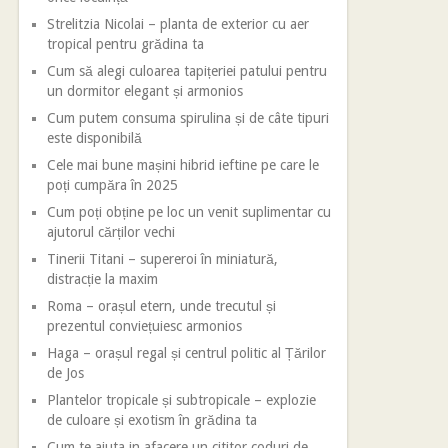
Strelitzia Nicolai – planta de exterior cu aer
tropical pentru grădina ta
Cum să alegi culoarea tapițeriei patului pentru
un dormitor elegant și armonios
Cum putem consuma spirulina și de câte tipuri
este disponibilă
Cele mai bune mașini hibrid ieftine pe care le
poți cumpăra în 2025
Cum poți obține pe loc un venit suplimentar cu
ajutorul cărților vechi
Tinerii Titani – supereroi în miniatură,
distracție la maxim
Roma – orașul etern, unde trecutul și
prezentul conviețuiesc armonios
Haga – orașul regal și centrul politic al Țărilor
de Jos
Plantelor tropicale și subtropicale – explozie
de culoare și exotism în grădina ta
Cum te ajuta in afacere un cititor coduri de