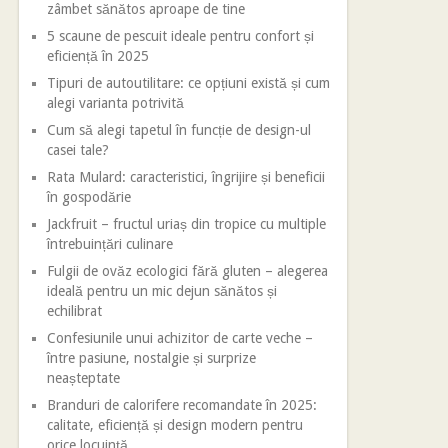
zâmbet sănătos aproape de tine
5 scaune de pescuit ideale pentru confort și
eficiență în 2025
Tipuri de autoutilitare: ce opțiuni există și cum
alegi varianta potrivită
Cum să alegi tapetul în funcție de design-ul
casei tale?
Rata Mulard: caracteristici, îngrijire și beneficii
în gospodărie
Jackfruit – fructul uriaș din tropice cu multiple
întrebuințări culinare
Fulgii de ovăz ecologici fără gluten – alegerea
ideală pentru un mic dejun sănătos și
echilibrat
Confesiunile unui achizitor de carte veche –
între pasiune, nostalgie și surprize
neașteptate
Branduri de calorifere recomandate în 2025:
calitate, eficiență și design modern pentru
orice locuință