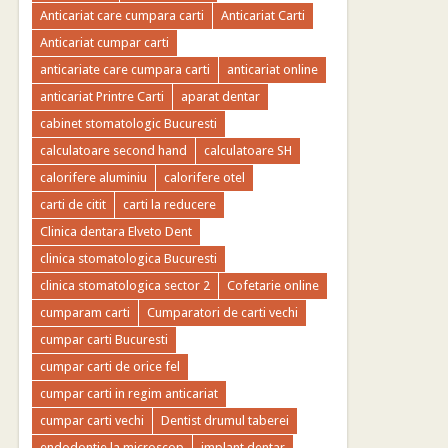
Anticariat care cumpara carti
Anticariat Carti
Anticariat cumpar carti
anticariate care cumpara carti
anticariat online
anticariat Printre Carti
aparat dentar
cabinet stomatologic Bucuresti
calculatoare second hand
calculatoare SH
calorifere aluminiu
calorifere otel
carti de citit
carti la reducere
Clinica dentara Elveto Dent
clinica stomatologica Bucuresti
clinica stomatologica sector 2
Cofetarie online
cumparam carti
Cumparatori de carti vechi
cumpar carti Bucuresti
cumpar carti de orice fel
cumpar carti in regim anticariat
cumpar carti vechi
Dentist drumul taberei
endodontie la microscop
implant dentar