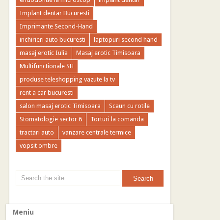
Implant dentar Bucuresti
Imprimante Second-Hand
inchirieri auto bucuresti
laptopuri second hand
masaj erotic Iulia
Masaj erotic Timisoara
Multifunctionale SH
produse teleshopping vazute la tv
rent a car bucuresti
salon masaj erotic Timisoara
Scaun cu rotile
Stomatologie sector 6
Torturi la comanda
tractari auto
vanzare centrale termice
vopsit ombre
Meniu