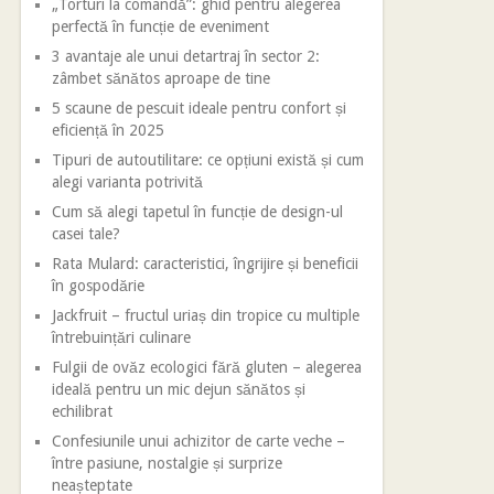
„Torturi la comandă”: ghid pentru alegerea
perfectă în funcție de eveniment
3 avantaje ale unui detartraj în sector 2:
zâmbet sănătos aproape de tine
5 scaune de pescuit ideale pentru confort și
eficiență în 2025
Tipuri de autoutilitare: ce opțiuni există și cum
alegi varianta potrivită
Cum să alegi tapetul în funcție de design-ul
casei tale?
Rata Mulard: caracteristici, îngrijire și beneficii
în gospodărie
Jackfruit – fructul uriaș din tropice cu multiple
întrebuințări culinare
Fulgii de ovăz ecologici fără gluten – alegerea
ideală pentru un mic dejun sănătos și
echilibrat
Confesiunile unui achizitor de carte veche –
între pasiune, nostalgie și surprize
neașteptate