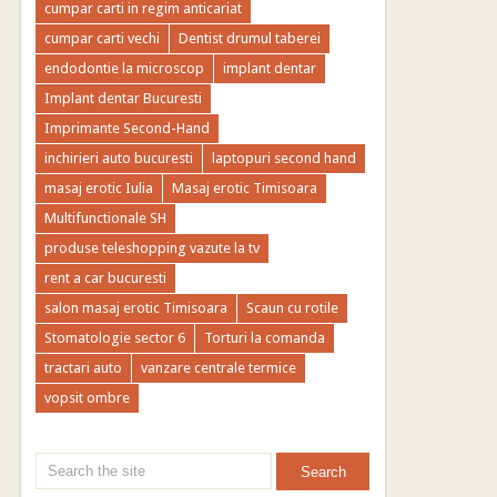
cumpar carti in regim anticariat
cumpar carti vechi
Dentist drumul taberei
endodontie la microscop
implant dentar
Implant dentar Bucuresti
Imprimante Second-Hand
inchirieri auto bucuresti
laptopuri second hand
masaj erotic Iulia
Masaj erotic Timisoara
Multifunctionale SH
produse teleshopping vazute la tv
rent a car bucuresti
salon masaj erotic Timisoara
Scaun cu rotile
Stomatologie sector 6
Torturi la comanda
tractari auto
vanzare centrale termice
vopsit ombre