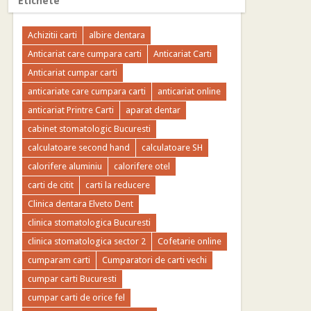
Etichete
Achizitii carti
albire dentara
Anticariat care cumpara carti
Anticariat Carti
Anticariat cumpar carti
anticariate care cumpara carti
anticariat online
anticariat Printre Carti
aparat dentar
cabinet stomatologic Bucuresti
calculatoare second hand
calculatoare SH
calorifere aluminiu
calorifere otel
carti de citit
carti la reducere
Clinica dentara Elveto Dent
clinica stomatologica Bucuresti
clinica stomatologica sector 2
Cofetarie online
cumparam carti
Cumparatori de carti vechi
cumpar carti Bucuresti
cumpar carti de orice fel