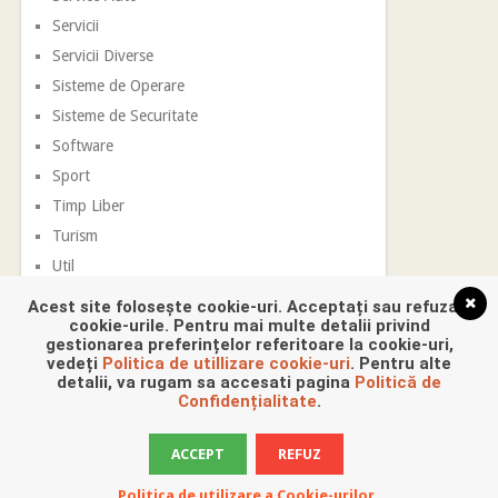
Servicii
Servicii Diverse
Sisteme de Operare
Sisteme de Securitate
Software
Sport
Timp Liber
Turism
Util
Vestimentatie
Acest site folosește cookie-uri. Acceptați sau refuzați
cookie-urile. Pentru mai multe detalii privind
gestionarea preferințelor referitoare la cookie-uri,
vedeți
Politica de utillizare cookie-uri
. Pentru alte
detalii, va rugam sa accesati pagina
Politică de
Confidențialitate
.
ACCEPT
REFUZ
Promovare Digitala
Copyright © 2026.
Politica de utilizare a Cookie-urilor