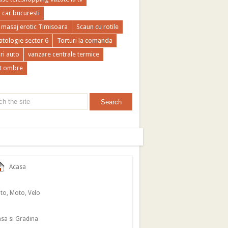
a car bucuresti
 masaj erotic Timisoara
Scaun cu rotile
tologie sector 6
Torturi la comanda
ri auto
vanzare centrale termice
t ombre
Acasa
to, Moto, Velo
sa si Gradina