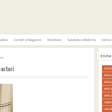
radina
Comert si Magazine
Imobiliare
Sanatate si Medicina
Servicii
Etiche
ori
-actori
Achizi
Antic
Antic
antic
antica
cabin
calcu