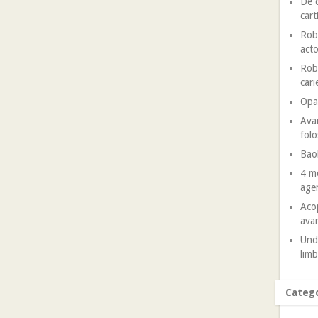
De c
cart
Robe
acto
Robe
cari
Opal
Avan
folo
Baob
4 mo
agen
Acop
avan
Unde
limb
Catego