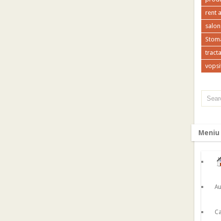
rent 
salon
Stoma
tracta
vopsi
Meniu
Au
Ca