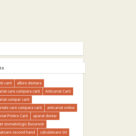
te
tii carti
albire dentara
ariat care cumpara carti
Anticariat Carti
ariat cumpar carti
ariate care cumpara carti
anticariat online
riat Printre Carti
aparat dentar
et stomatologic Bucuresti
latoare second hand
calculatoare SH