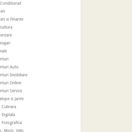
 Conditionat
eri
eri si Finante
cultura
mentare
najari
male
nturi
nturi Auto
turi Imobiliare
nturi Online
turi Servicii
lope si Jante
 Culinara
 Digitala
 Fotografica
o, Moto, Velo