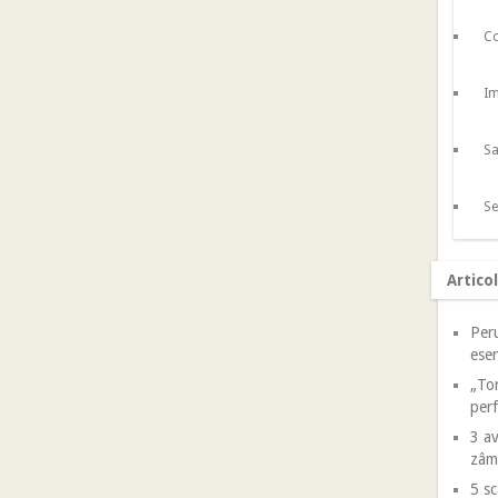
Co
Im
Sa
Se
Artico
Peru
esen
„Tor
perf
3 av
zâm
5 sc