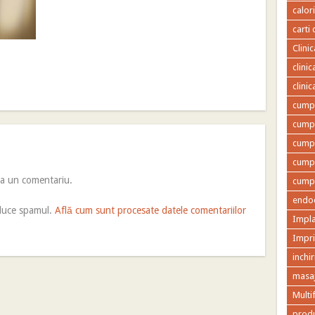
calor
carti 
Clini
clini
clini
cumpa
cumpa
cumpa
cumpa
ca un comentariu.
cumpa
endod
educe spamul.
Află cum sunt procesate datele comentariilor
Impla
Impr
inchir
masaj
Multi
produ