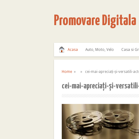
Promovare Digitala
Acasa
Auto, Moto, Velo
Casa si G
Home
» » cei-mai-apreciați-și-versatili-act
cei-mai-apreciați-și-versatili