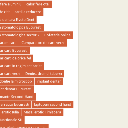
ifere aluminiu
calorifere otel
de citit
carti la reducere
ca dentara Elveto Dent
ca stomatologica Bucuresti
ca stomatologica sector 2
Cofetarie online
ram carti
Cumparatori de carti vechi
r carti Bucuresti
r carti de orice fel
r carti in regim anticariat
r carti vechi
Dentist drumul taberei
ontie la microscop
implant dentar
nt dentar Bucuresti
imante Second-Hand
ieri auto bucuresti
laptopuri second hand
 erotic Iulia
Masaj erotic Timisoara
functionale SH
se teleshopping vazute la tv