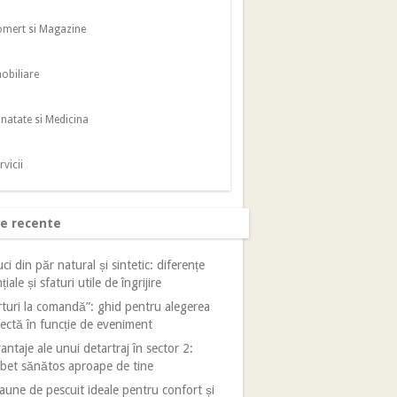
mert si Magazine
obiliare
natate si Medicina
rvicii
le recente
ci din păr natural și sintetic: diferențe
țiale și sfaturi utile de îngrijire
turi la comandă”: ghid pentru alegerea
ectă în funcție de eveniment
antaje ale unui detartraj în sector 2:
bet sănătos aproape de tine
aune de pescuit ideale pentru confort și