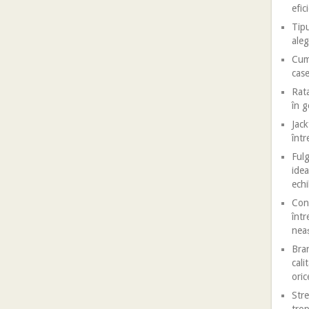
efic
Tipu
aleg
Cum 
case
Rata
în 
Jack
într
Fulg
idea
echi
Conf
într
nea
Bran
cali
oric
Stre