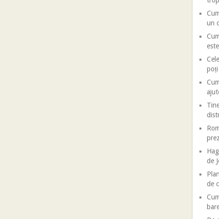
trop
Cum 
un d
Cum 
este
Cele
poț
Cum 
ajut
Tine
dist
Roma
prez
Haga
de J
Plan
de c
Cum 
bar