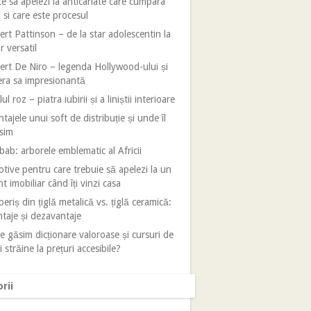
e sa apelezi la anticariate care cumpara
i si care este procesul
rt Pattinson – de la star adolescentin la
r versatil
rt De Niro – legenda Hollywood-ului și
era sa impresionantă
ul roz – piatra iubirii și a liniștii interioare
tajele unui soft de distribuție și unde îl
sim
ab: arborele emblematic al Africii
tive pentru care trebuie să apelezi la un
t imobiliar când îți vinzi casa
eriș din țiglă metalică vs. țiglă ceramică:
taje și dezavantaje
 găsim dicționare valoroase și cursuri de
i străine la prețuri accesibile?
rii