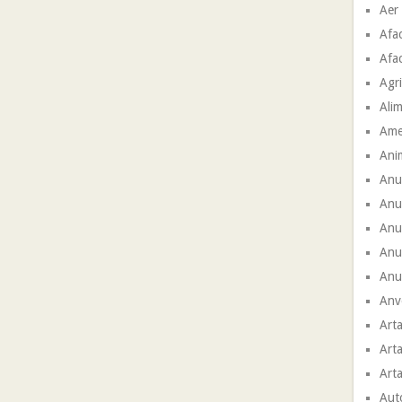
Aer
Afac
Afac
Agri
Ali
Ame
Ani
Anu
Anu
Anun
Anu
Anun
Anve
Arta
Arta
Arta
Aut