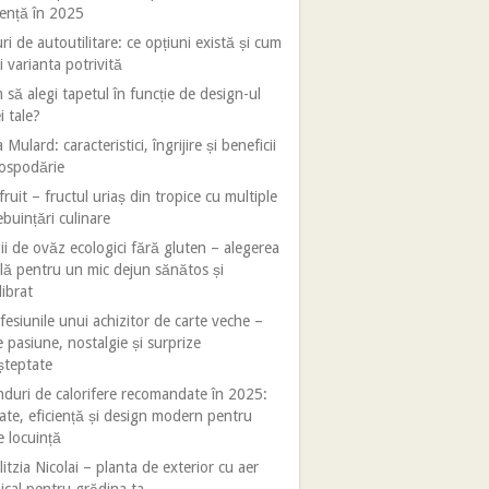
iență în 2025
ri de autoutilitare: ce opțiuni există și cum
i varianta potrivită
să alegi tapetul în funcție de design-ul
i tale?
 Mulard: caracteristici, îngrijire și beneficii
gospodărie
fruit – fructul uriaș din tropice cu multiple
ebuințări culinare
ii de ovăz ecologici fără gluten – alegerea
lă pentru un mic dejun sănătos și
librat
esiunile unui achizitor de carte veche –
e pasiune, nostalgie și surprize
șteptate
duri de calorifere recomandate în 2025:
tate, eficiență și design modern pentru
e locuință
litzia Nicolai – planta de exterior cu aer