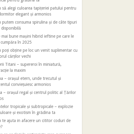
ical pentru grădina ta
să alegi culoarea tapițeriei patului pentru
ormitor elegant și armonios
putem consuma spirulina și de câte tipuri
 disponibilă
 mai bune mașini hibrid ieftine pe care le
i cumpăra în 2025
poți obține pe loc un venit suplimentar cu
orul cărților vechi
rii Titani – supereroi în miniatură,
racție la maxim
 – orașul etern, unde trecutul și
entul conviețuiesc armonios
 – orașul regal și centrul politic al Țărilor
os
telor tropicale și subtropicale – explozie
uloare și exotism în grădina ta
te ajuta in afacere un cititor coduri de
e?