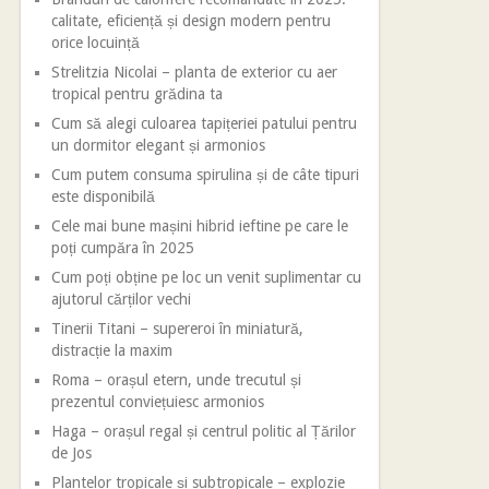
calitate, eficiență și design modern pentru
orice locuință
Strelitzia Nicolai – planta de exterior cu aer
tropical pentru grădina ta
Cum să alegi culoarea tapițeriei patului pentru
un dormitor elegant și armonios
Cum putem consuma spirulina și de câte tipuri
este disponibilă
Cele mai bune mașini hibrid ieftine pe care le
poți cumpăra în 2025
Cum poți obține pe loc un venit suplimentar cu
ajutorul cărților vechi
Tinerii Titani – supereroi în miniatură,
distracție la maxim
Roma – orașul etern, unde trecutul și
prezentul conviețuiesc armonios
Haga – orașul regal și centrul politic al Țărilor
de Jos
Plantelor tropicale și subtropicale – explozie