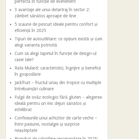
perfectă în funcție de eveniment
3 avantaje ale unui detartraj în sector 2:
zâmbet sănătos aproape de tine
5 scaune de pescuit ideale pentru confort și
eficiență în 2025
Tipuri de autoutilitare: ce opțiuni există și cum
alegi varianta potrivită
Cum să alegi tapetul în funcție de design-ul
casei tale?
Rata Mulard: caracteristici, îngrijire și beneficii
în gospodărie
Jackfruit – fructul uriaș din tropice cu multiple
întrebuințări culinare
Fulgii de ovăz ecologici fără gluten – alegerea
ideală pentru un mic dejun sănătos și
echilibrat
Confesiunile unui achizitor de carte veche –
între pasiune, nostalgie și surprize
neașteptate
Branduri de calorifere recomandate în 2025: