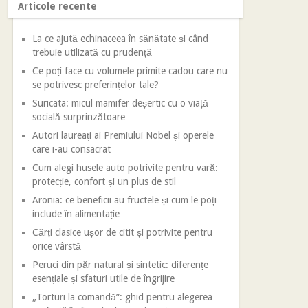
Articole recente
La ce ajută echinaceea în sănătate și când
trebuie utilizată cu prudență
Ce poți face cu volumele primite cadou care nu
se potrivesc preferințelor tale?
Suricata: micul mamifer deșertic cu o viață
socială surprinzătoare
Autori laureați ai Premiului Nobel și operele
care i-au consacrat
Cum alegi husele auto potrivite pentru vară:
protecție, confort și un plus de stil
Aronia: ce beneficii au fructele și cum le poți
include în alimentație
Cărți clasice ușor de citit și potrivite pentru
orice vârstă
Peruci din păr natural și sintetic: diferențe
esențiale și sfaturi utile de îngrijire
„Torturi la comandă”: ghid pentru alegerea