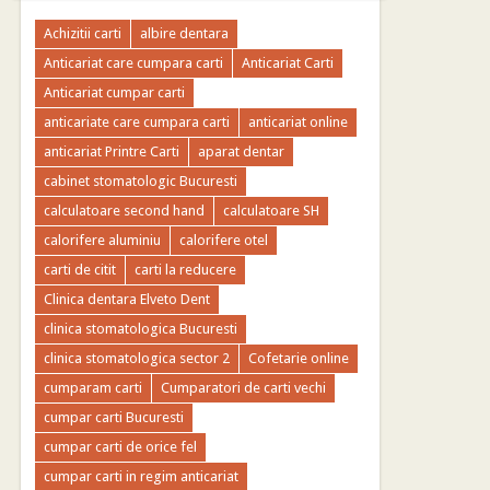
Achizitii carti
albire dentara
Anticariat care cumpara carti
Anticariat Carti
Anticariat cumpar carti
anticariate care cumpara carti
anticariat online
anticariat Printre Carti
aparat dentar
cabinet stomatologic Bucuresti
calculatoare second hand
calculatoare SH
calorifere aluminiu
calorifere otel
carti de citit
carti la reducere
Clinica dentara Elveto Dent
clinica stomatologica Bucuresti
clinica stomatologica sector 2
Cofetarie online
cumparam carti
Cumparatori de carti vechi
cumpar carti Bucuresti
cumpar carti de orice fel
cumpar carti in regim anticariat