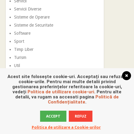
Servicii
Servicii Diverse
Sisteme de Operare
Sisteme de Securitate
Software
Sport
Timp Liber
Turism
Util
Vestimentatie
Acest site folosește cookie-uri. Acceptați sau refuzați
cookie-urile. Pentru mai multe detalii privind
gestionarea preferințelor referitoare la cookie-uri,
vedeți
Politica de utillizare cookie-uri
. Pentru alte
detalii, va rugam sa accesati pagina
Politică de
Confidențialitate
.
ACCEPT
REFUZ
Promovare Digitala
Copyright © 2026.
Politica de utilizare a Cookie-urilor