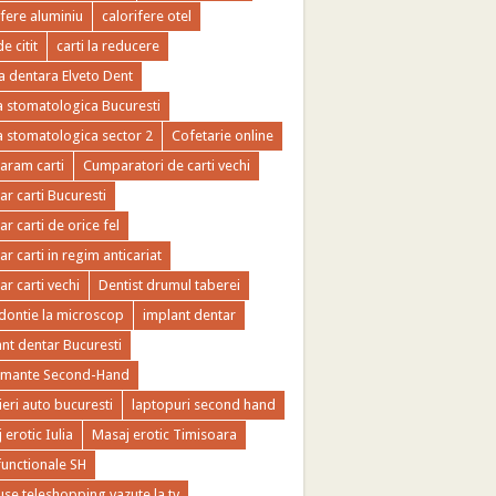
ifere aluminiu
calorifere otel
de citit
carti la reducere
ca dentara Elveto Dent
ca stomatologica Bucuresti
ca stomatologica sector 2
Cofetarie online
ram carti
Cumparatori de carti vechi
r carti Bucuresti
r carti de orice fel
r carti in regim anticariat
r carti vechi
Dentist drumul taberei
ontie la microscop
implant dentar
nt dentar Bucuresti
imante Second-Hand
ieri auto bucuresti
laptopuri second hand
 erotic Iulia
Masaj erotic Timisoara
functionale SH
se teleshopping vazute la tv