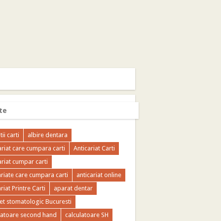
te
tii carti
albire dentara
ariat care cumpara carti
Anticariat Carti
ariat cumpar carti
ariate care cumpara carti
anticariat online
riat Printre Carti
aparat dentar
et stomatologic Bucuresti
latoare second hand
calculatoare SH