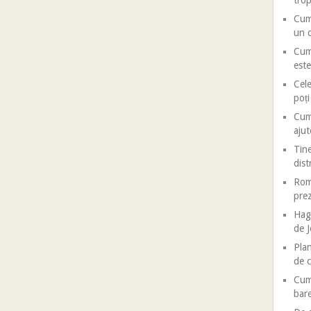
trop
Cum 
un d
Cum 
este
Cele
poț
Cum 
ajut
Tine
dist
Roma
prez
Haga
de J
Plan
de c
Cum 
bar