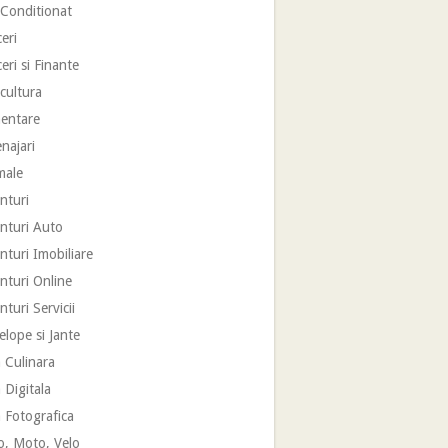
 Conditionat
eri
eri si Finante
cultura
mentare
najari
male
nturi
nturi Auto
turi Imobiliare
nturi Online
turi Servicii
lope si Jante
 Culinara
 Digitala
 Fotografica
o, Moto, Velo