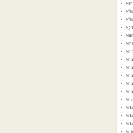
Aer
Afac
Afac
Agri
Ali
Ame
Ani
Anu
Anu
Anun
Anu
Anun
Anve
Arta
Arta
Arta
Aut