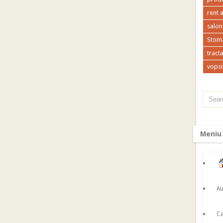
rent 
salon
Stoma
tracta
vopsi
Meniu
Au
Ca