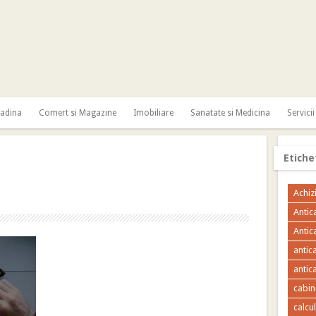
radina
Comert si Magazine
Imobiliare
Sanatate si Medicina
Servicii
Etiche
Achizi
Antic
Antic
antic
antica
cabin
calcu