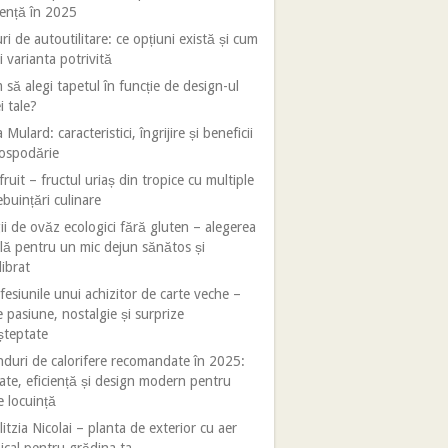
iență în 2025
ri de autoutilitare: ce opțiuni există și cum
i varianta potrivită
să alegi tapetul în funcție de design-ul
i tale?
 Mulard: caracteristici, îngrijire și beneficii
gospodărie
fruit – fructul uriaș din tropice cu multiple
ebuințări culinare
ii de ovăz ecologici fără gluten – alegerea
lă pentru un mic dejun sănătos și
librat
esiunile unui achizitor de carte veche –
e pasiune, nostalgie și surprize
șteptate
duri de calorifere recomandate în 2025:
tate, eficiență și design modern pentru
e locuință
litzia Nicolai – planta de exterior cu aer