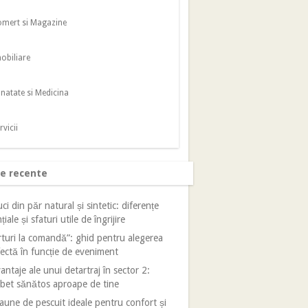
mert si Magazine
obiliare
natate si Medicina
rvicii
le recente
ci din păr natural și sintetic: diferențe
țiale și sfaturi utile de îngrijire
turi la comandă”: ghid pentru alegerea
ectă în funcție de eveniment
antaje ale unui detartraj în sector 2:
bet sănătos aproape de tine
aune de pescuit ideale pentru confort și