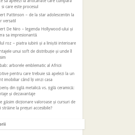
e sa apelezi la anticariate care cumpara
i si care este procesul
rt Pattinson – de la star adolescentin la
r versatil
rt De Niro – legenda Hollywood-ului și
era sa impresionantă
ul roz – piatra iubirii și a liniștii interioare
tajele unui soft de distribuție și unde îl
sim
ab: arborele emblematic al Africii
tive pentru care trebuie să apelezi la un
t imobiliar când îți vinzi casa
eriș din țiglă metalică vs. țiglă ceramică:
taje și dezavantaje
 găsim dicționare valoroase și cursuri de
i străine la prețuri accesibile?
rii