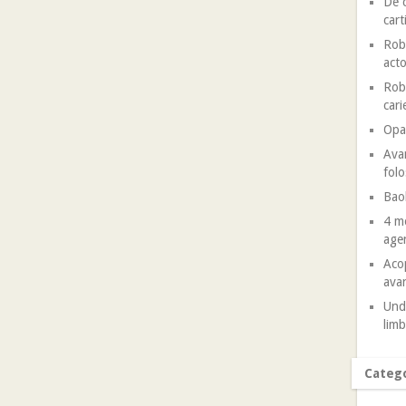
De c
cart
Robe
acto
Robe
cari
Opal
Avan
folo
Baob
4 mo
agen
Acop
avan
Unde
limb
Catego