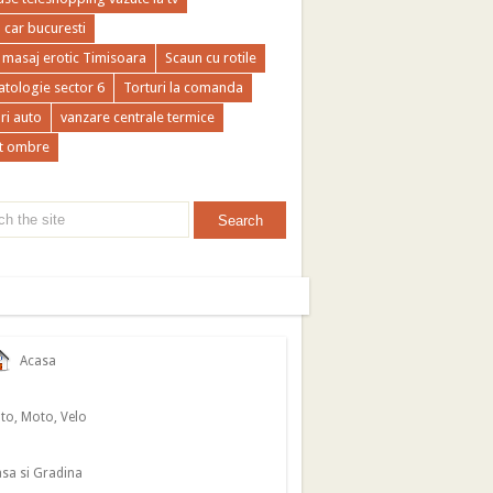
a car bucuresti
 masaj erotic Timisoara
Scaun cu rotile
tologie sector 6
Torturi la comanda
ri auto
vanzare centrale termice
t ombre
Acasa
to, Moto, Velo
sa si Gradina