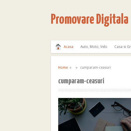
Promovare Digitala
Acasa
Auto, Moto, Velo
Casa si G
Home
» » cumparam-ceasuri
cumparam-ceasuri