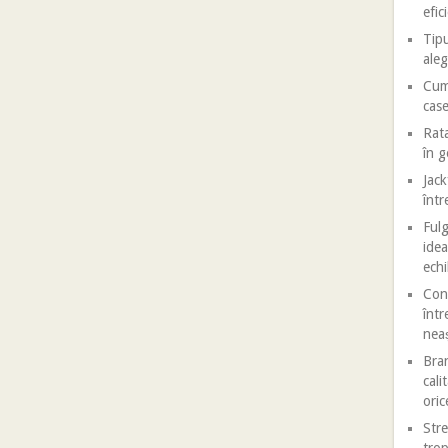
efic
Tipu
aleg
Cum 
case
Rata
în 
Jack
într
Fulg
idea
echi
Conf
într
nea
Bran
cali
oric
Stre