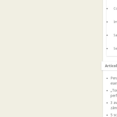
Co
Im
Sa
Se
Artico
Peru
esen
„Tor
perf
3 av
zâm
5 sc