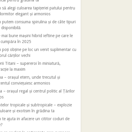
ical pentru grădina ta
să alegi culoarea tapițeriei patului pentru
ormitor elegant și armonios
putem consuma spirulina și de câte tipuri
 disponibilă
 mai bune mașini hibrid ieftine pe care le
i cumpăra în 2025
poți obține pe loc un venit suplimentar cu
orul cărților vechi
rii Titani – supereroi în miniatură,
racție la maxim
 – orașul etern, unde trecutul și
entul conviețuiesc armonios
 – orașul regal și centrul politic al Țărilor
os
telor tropicale și subtropicale – explozie
uloare și exotism în grădina ta
te ajuta in afacere un cititor coduri de
e?