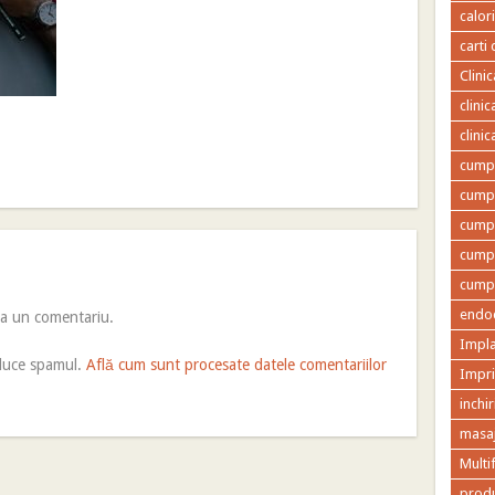
calor
carti 
Clini
clini
clini
cumpa
cumpa
cumpa
cumpa
cumpa
endod
ca un comentariu.
Impla
educe spamul.
Află cum sunt procesate datele comentariilor
Impr
inchir
masaj
Multi
produ