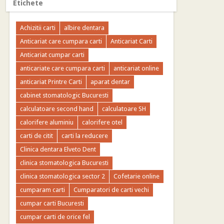
Etichete
Achizitii carti
albire dentara
Anticariat care cumpara carti
Anticariat Carti
Anticariat cumpar carti
anticariate care cumpara carti
anticariat online
anticariat Printre Carti
aparat dentar
cabinet stomatologic Bucuresti
calculatoare second hand
calculatoare SH
calorifere aluminiu
calorifere otel
carti de citit
carti la reducere
Clinica dentara Elveto Dent
clinica stomatologica Bucuresti
clinica stomatologica sector 2
Cofetarie online
cumparam carti
Cumparatori de carti vechi
cumpar carti Bucuresti
cumpar carti de orice fel