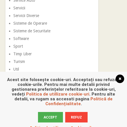
Service Auto
Servicii
Servicii Diverse
Sisteme de Operare
Sisteme de Securitate
Software
Sport
Timp Liber
Turism
Util
Vestimentatie
Acest site folosește cookie-uri. Acceptați sau refuzați
cookie-urile. Pentru mai multe detalii privind
gestionarea preferințelor referitoare la cookie-uri,
vedeți
Politica de utillizare cookie-uri
. Pentru alte
detalii, va rugam sa accesati pagina
Politică de
Confidențialitate
.
ACCEPT
REFUZ
Promovare Digitala
Copyright © 2026.