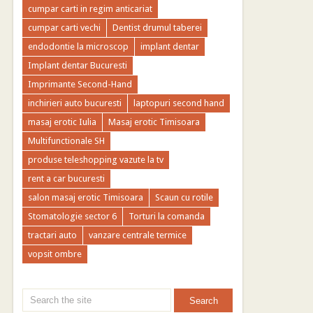
cumpar carti in regim anticariat
cumpar carti vechi
Dentist drumul taberei
endodontie la microscop
implant dentar
Implant dentar Bucuresti
Imprimante Second-Hand
inchirieri auto bucuresti
laptopuri second hand
masaj erotic Iulia
Masaj erotic Timisoara
Multifunctionale SH
produse teleshopping vazute la tv
rent a car bucuresti
salon masaj erotic Timisoara
Scaun cu rotile
Stomatologie sector 6
Torturi la comanda
tractari auto
vanzare centrale termice
vopsit ombre