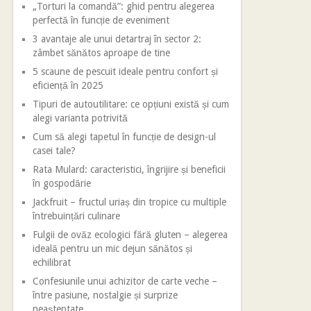
„Torturi la comandă”: ghid pentru alegerea
perfectă în funcție de eveniment
3 avantaje ale unui detartraj în sector 2:
zâmbet sănătos aproape de tine
5 scaune de pescuit ideale pentru confort și
eficiență în 2025
Tipuri de autoutilitare: ce opțiuni există și cum
alegi varianta potrivită
Cum să alegi tapetul în funcție de design-ul
casei tale?
Rata Mulard: caracteristici, îngrijire și beneficii
în gospodărie
Jackfruit – fructul uriaș din tropice cu multiple
întrebuințări culinare
Fulgii de ovăz ecologici fără gluten – alegerea
ideală pentru un mic dejun sănătos și
echilibrat
Confesiunile unui achizitor de carte veche –
între pasiune, nostalgie și surprize
neașteptate