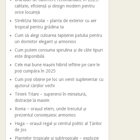
calitate, eficiență și design modern pentru
orice locuință
Strelitzia Nicolai – planta de exterior cu aer
tropical pentru grădina ta
Cum să alegi culoarea tapițeriei patului pentru
un dormitor elegant și armonios
Cum putem consuma spirulina și de câte tipuri
este disponibilă
Cele mai bune mașini hibrid ieftine pe care le
poți cumpăra în 2025
Cum poți obține pe loc un venit suplimentar cu
ajutorul cărților vechi
Tinerii Titani – supereroi în miniatură,
distracție la maxim
Roma – orașul etern, unde trecutul și
prezentul conviețuiesc armonios
Haga – orașul regal și centrul politic al Țărilor
de Jos
Plantelor tropicale și subtropicale – explozie