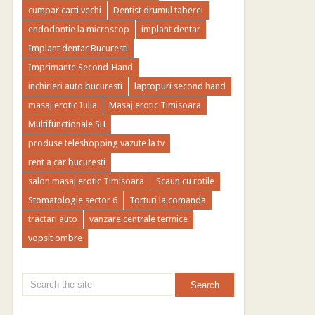
cumpar carti vechi
Dentist drumul taberei
endodontie la microscop
implant dentar
Implant dentar Bucuresti
Imprimante Second-Hand
inchirieri auto bucuresti
laptopuri second hand
masaj erotic Iulia
Masaj erotic Timisoara
Multifunctionale SH
produse teleshopping vazute la tv
rent a car bucuresti
salon masaj erotic Timisoara
Scaun cu rotile
Stomatologie sector 6
Torturi la comanda
tractari auto
vanzare centrale termice
vopsit ombre