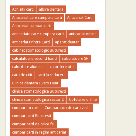
Achizitii carti
albire dentara
Anticariat care cumpara carti
Anticariat Carti
Anticariat cumpar carti
anticariate care cumpara carti
anticariat online
anticariat Printre Carti
aparat dentar
cabinet stomatologic Bucuresti
calculatoare second hand
calculatoare SH
calorifere aluminiu
calorifere otel
carti de citit
carti la reducere
Clinica dentara Elveto Dent
clinica stomatologica Bucuresti
clinica stomatologica sector 2
Cofetarie online
cumparam carti
Cumparatori de carti vechi
cumpar carti Bucuresti
cumpar carti de orice fel
cumpar carti in regim anticariat