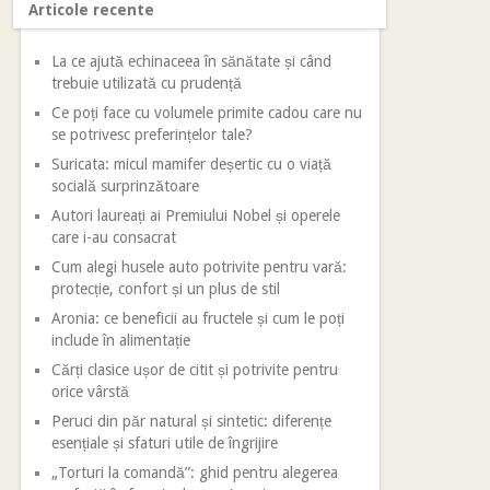
Articole recente
La ce ajută echinaceea în sănătate și când
trebuie utilizată cu prudență
Ce poți face cu volumele primite cadou care nu
se potrivesc preferințelor tale?
Suricata: micul mamifer deșertic cu o viață
socială surprinzătoare
Autori laureați ai Premiului Nobel și operele
care i-au consacrat
Cum alegi husele auto potrivite pentru vară:
protecție, confort și un plus de stil
Aronia: ce beneficii au fructele și cum le poți
include în alimentație
Cărți clasice ușor de citit și potrivite pentru
orice vârstă
Peruci din păr natural și sintetic: diferențe
esențiale și sfaturi utile de îngrijire
„Torturi la comandă”: ghid pentru alegerea