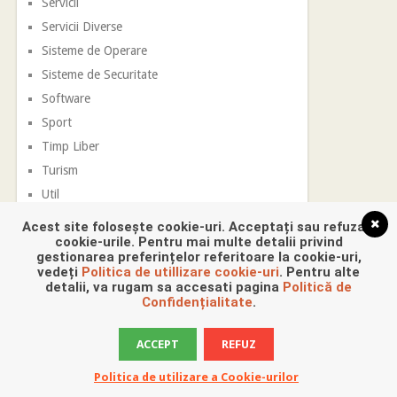
Servicii
Servicii Diverse
Sisteme de Operare
Sisteme de Securitate
Software
Sport
Timp Liber
Turism
Util
Vestimentatie
Acest site folosește cookie-uri. Acceptați sau refuzați
cookie-urile. Pentru mai multe detalii privind
gestionarea preferințelor referitoare la cookie-uri,
vedeți
Politica de utillizare cookie-uri
. Pentru alte
detalii, va rugam sa accesati pagina
Politică de
Confidențialitate
.
ACCEPT
REFUZ
Promovare Digitala
Copyright © 2026.
Politica de utilizare a Cookie-urilor