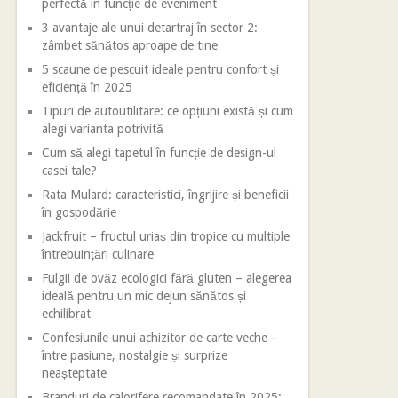
perfectă în funcție de eveniment
3 avantaje ale unui detartraj în sector 2:
zâmbet sănătos aproape de tine
5 scaune de pescuit ideale pentru confort și
eficiență în 2025
Tipuri de autoutilitare: ce opțiuni există și cum
alegi varianta potrivită
Cum să alegi tapetul în funcție de design-ul
casei tale?
Rata Mulard: caracteristici, îngrijire și beneficii
în gospodărie
Jackfruit – fructul uriaș din tropice cu multiple
întrebuințări culinare
Fulgii de ovăz ecologici fără gluten – alegerea
ideală pentru un mic dejun sănătos și
echilibrat
Confesiunile unui achizitor de carte veche –
între pasiune, nostalgie și surprize
neașteptate
Branduri de calorifere recomandate în 2025: