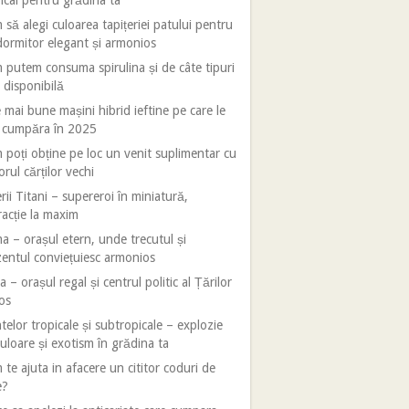
ical pentru grădina ta
să alegi culoarea tapițeriei patului pentru
ormitor elegant și armonios
putem consuma spirulina și de câte tipuri
 disponibilă
 mai bune mașini hibrid ieftine pe care le
i cumpăra în 2025
poți obține pe loc un venit suplimentar cu
orul cărților vechi
rii Titani – supereroi în miniatură,
racție la maxim
 – orașul etern, unde trecutul și
entul conviețuiesc armonios
 – orașul regal și centrul politic al Țărilor
os
telor tropicale și subtropicale – explozie
uloare și exotism în grădina ta
te ajuta in afacere un cititor coduri de
e?