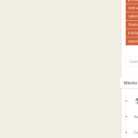
rent 
salon
Stoma
tracta
vopsi
Meniu
Au
Ca