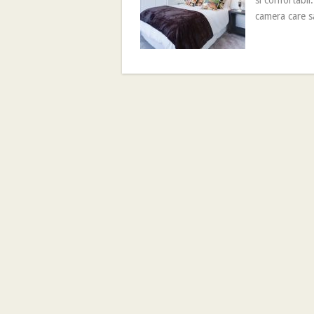
si confortabil
camera care sa