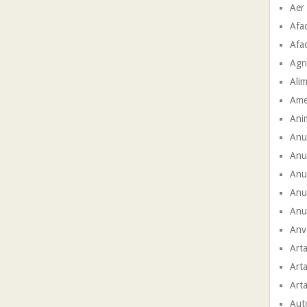
Aer
Afac
Afac
Agri
Ali
Ame
Ani
Anu
Anu
Anun
Anu
Anun
Anve
Arta
Arta
Arta
Aut