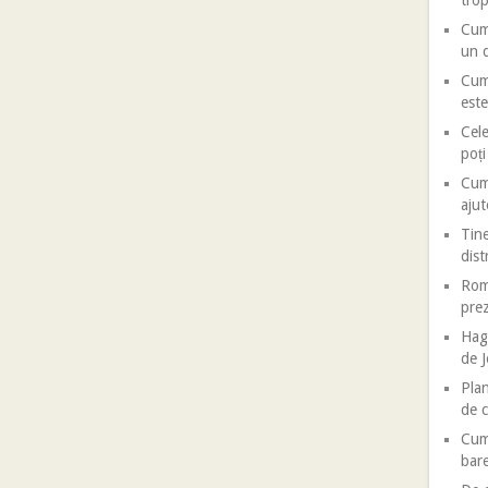
trop
Cum 
un d
Cum 
este
Cele
poț
Cum 
ajut
Tine
dist
Roma
prez
Haga
de J
Plan
de c
Cum 
bar