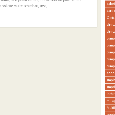
. Initial, la o prima vedere, dormitorul nu pare sa fie o
calor
 solicite multe schimbari, insa,
carti 
Clini
clini
clini
cumpa
cumpa
cumpa
cumpa
cumpa
endod
Impla
Impr
inchir
masaj
Multi
produ