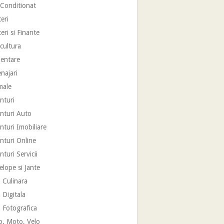
 Conditionat
eri
eri si Finante
cultura
mentare
najari
male
nturi
nturi Auto
turi Imobiliare
nturi Online
turi Servicii
lope si Jante
 Culinara
 Digitala
 Fotografica
o, Moto, Velo