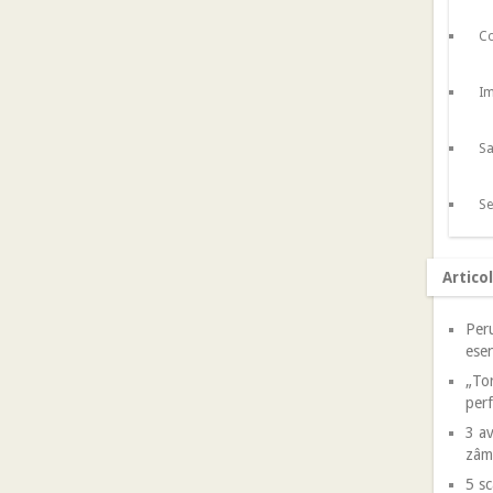
Co
Im
Sa
Se
Artico
Peru
esen
„Tor
perf
3 av
zâm
5 sc