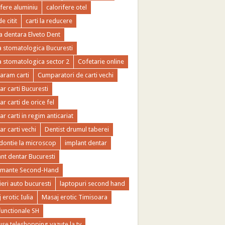
ifere aluminiu
calorifere otel
de citit
carti la reducere
ca dentara Elveto Dent
ca stomatologica Bucuresti
ca stomatologica sector 2
Cofetarie online
ram carti
Cumparatori de carti vechi
r carti Bucuresti
r carti de orice fel
r carti in regim anticariat
r carti vechi
Dentist drumul taberei
ontie la microscop
implant dentar
nt dentar Bucuresti
imante Second-Hand
ieri auto bucuresti
laptopuri second hand
 erotic Iulia
Masaj erotic Timisoara
functionale SH
se teleshopping vazute la tv