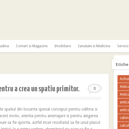
radina
Comert si Magazine
Imobiliare
Sanatate si Medicina
Servicii
Etiche
Achizi
Antic
ntru a crea un spatiu primitor.
0
Antic
antic
te spatiul din locuinta special conceput pentru odihna si
antica
 acest motiv, atentia pentru amenajare si pentru alegerea
cabin
uie sa fie sporita, astfel incat rezultatul sa fie unul placut
calcu