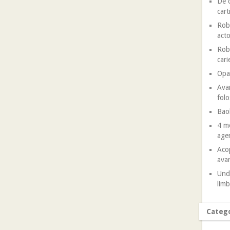
De c
cart
Robe
acto
Robe
cari
Opal
Avan
folo
Baob
4 mo
agen
Acop
avan
Unde
limb
Catego