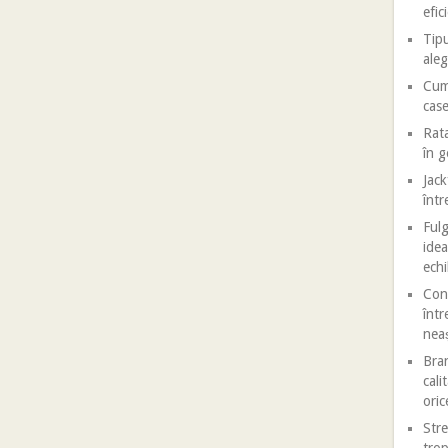
efic
Tipu
aleg
Cum 
case
Rata
în 
Jack
într
Fulg
idea
echi
Conf
într
nea
Bran
cali
oric
Stre