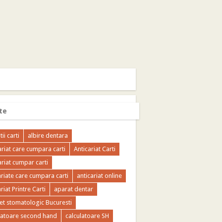
te
tii carti
albire dentara
ariat care cumpara carti
Anticariat Carti
ariat cumpar carti
ariate care cumpara carti
anticariat online
riat Printre Carti
aparat dentar
et stomatologic Bucuresti
latoare second hand
calculatoare SH