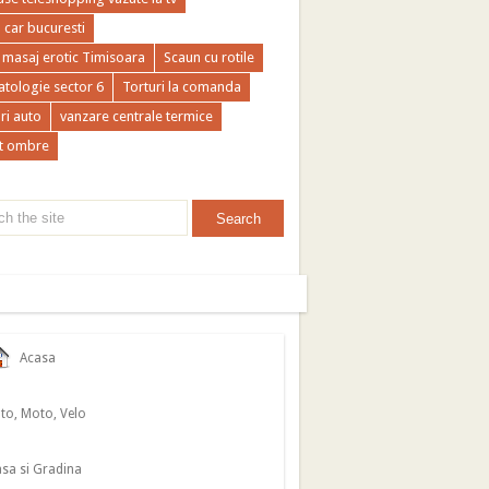
a car bucuresti
 masaj erotic Timisoara
Scaun cu rotile
tologie sector 6
Torturi la comanda
ri auto
vanzare centrale termice
t ombre
Acasa
to, Moto, Velo
sa si Gradina