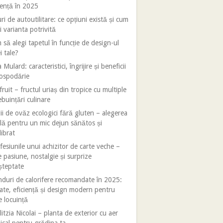
iență în 2025
ri de autoutilitare: ce opțiuni există și cum
i varianta potrivită
să alegi tapetul în funcție de design-ul
i tale?
 Mulard: caracteristici, îngrijire și beneficii
gospodărie
fruit – fructul uriaș din tropice cu multiple
ebuințări culinare
ii de ovăz ecologici fără gluten – alegerea
lă pentru un mic dejun sănătos și
librat
esiunile unui achizitor de carte veche –
e pasiune, nostalgie și surprize
șteptate
duri de calorifere recomandate în 2025:
tate, eficiență și design modern pentru
e locuință
litzia Nicolai – planta de exterior cu aer