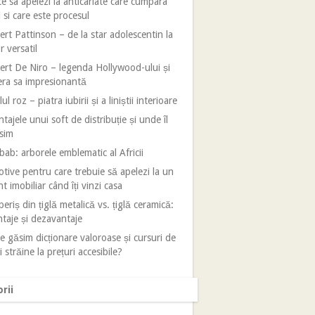
e sa apelezi la anticariate care cumpara
i si care este procesul
rt Pattinson – de la star adolescentin la
r versatil
rt De Niro – legenda Hollywood-ului și
era sa impresionantă
ul roz – piatra iubirii și a liniștii interioare
tajele unui soft de distribuție și unde îl
sim
ab: arborele emblematic al Africii
tive pentru care trebuie să apelezi la un
t imobiliar când îți vinzi casa
eriș din țiglă metalică vs. țiglă ceramică:
taje și dezavantaje
 găsim dicționare valoroase și cursuri de
i străine la prețuri accesibile?
rii