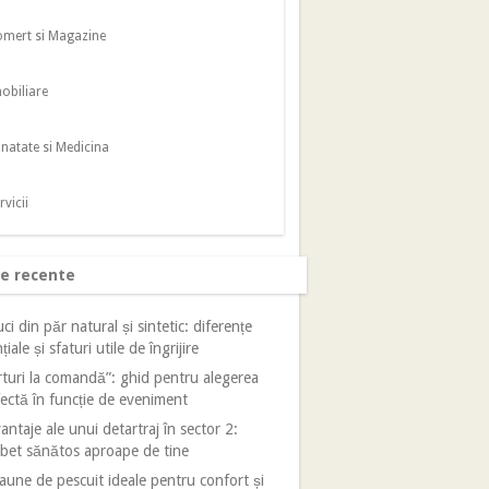
mert si Magazine
obiliare
natate si Medicina
rvicii
le recente
ci din păr natural și sintetic: diferențe
țiale și sfaturi utile de îngrijire
turi la comandă”: ghid pentru alegerea
ectă în funcție de eveniment
antaje ale unui detartraj în sector 2:
bet sănătos aproape de tine
aune de pescuit ideale pentru confort și