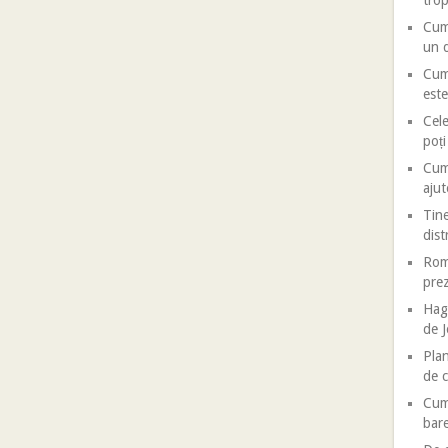
trop
Cum 
un d
Cum 
este
Cele
poț
Cum 
ajut
Tine
dist
Roma
prez
Haga
de J
Plan
de c
Cum 
bar