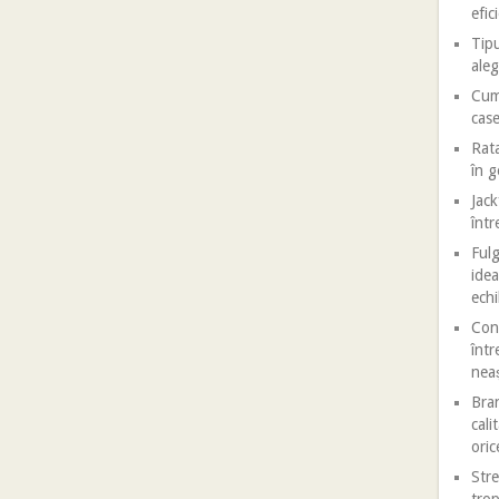
efic
Tipu
aleg
Cum 
case
Rata
în 
Jack
într
Fulg
idea
echi
Conf
într
nea
Bran
cali
oric
Stre