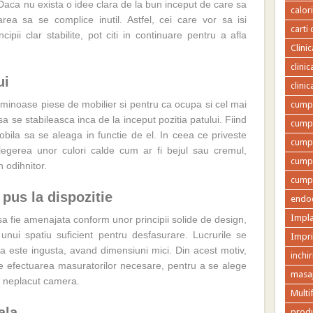
a. Daca nu exista o idee clara de la bun inceput de care sa
calor
rea sa se complice inutil. Astfel, cei care vor sa isi
carti 
pii clar stabilite, pot citi in continuare pentru a afla
Clini
clini
ui
clini
uminoase piese de mobilier si pentru ca ocupa si cel mai
cumpa
a se stabileasca inca de la inceput pozitia patului. Fiind
cumpa
obila sa se aleaga in functie de el. In ceea ce priveste
cumpa
a alegerea unor culori calde cum ar fi bejul sau cremul,
cumpa
 odihnitor.
cumpa
 pus la dispozitie
endod
Impla
a fie amenajata conform unor principii solide de design,
unui spatiu suficient pentru desfasurare. Lucrurile se
Impr
 este ingusta, avand dimensiuni mici. Din acest motiv,
inchir
de efectuarea masuratorilor necesare, pentru a se alege
masaj
e neplacut camera.
Multi
ala
produ