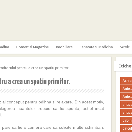
radina
Comert si Magazine
Imobiliare
Sanatate si Medicina
Servicii
Etiche
torului pentru a crea un spatiu primitor.
u a crea un spatiu primitor.
Achizi
Antic
Antic
cial conceput pentru odihna si relaxare. Din acest motiv,
antic
egerea nuantelor trebuie sa fie sporita, astfel incat
antica
l.
cabin
nu pare sa fie o camera care sa solicite multe schimbari,
calcu