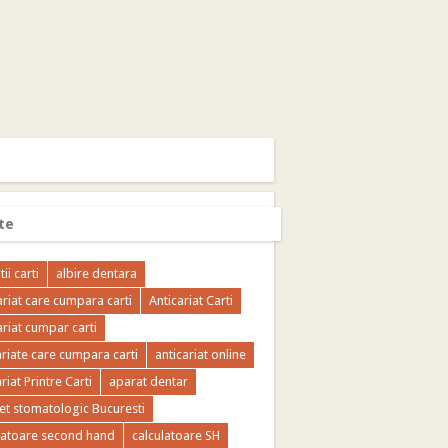
te
tii carti
albire dentara
ariat care cumpara carti
Anticariat Carti
ariat cumpar carti
ariate care cumpara carti
anticariat online
riat Printre Carti
aparat dentar
et stomatologic Bucuresti
latoare second hand
calculatoare SH