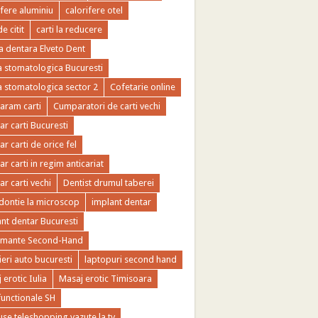
ifere aluminiu
calorifere otel
de citit
carti la reducere
ca dentara Elveto Dent
ca stomatologica Bucuresti
ca stomatologica sector 2
Cofetarie online
ram carti
Cumparatori de carti vechi
r carti Bucuresti
r carti de orice fel
r carti in regim anticariat
r carti vechi
Dentist drumul taberei
ontie la microscop
implant dentar
nt dentar Bucuresti
imante Second-Hand
ieri auto bucuresti
laptopuri second hand
 erotic Iulia
Masaj erotic Timisoara
functionale SH
se teleshopping vazute la tv