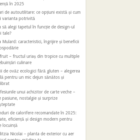
iență în 2025
ri de autoutilitare: ce opțiuni există și cum
i varianta potrivită
să alegi tapetul în funcție de design-ul
i tale?
 Mulard: caracteristici, îngrijire și beneficii
gospodărie
fruit – fructul uriaș din tropice cu multiple
ebuințări culinare
ii de ovăz ecologici fără gluten – alegerea
lă pentru un mic dejun sănătos și
librat
esiunile unui achizitor de carte veche –
e pasiune, nostalgie și surprize
șteptate
duri de calorifere recomandate în 2025:
tate, eficiență și design modern pentru
e locuință
litzia Nicolai – planta de exterior cu aer