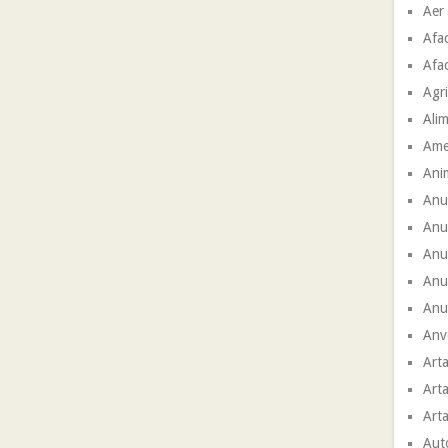
Aer
Afac
Afac
Agri
Ali
Ame
Ani
Anu
Anu
Anun
Anu
Anun
Anve
Arta
Arta
Arta
Aut