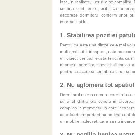
insa, in realitate, lucrurile se complic
se tina cont, este posibil ca amenaja
decoreze dormitorul conform unor princi
informatii utile.
1. Stabilirea pozitiei patul
Pentru ca este una dintre cele mai vol
mult spatiu din incapere, este necesar s
un obiect central, exista tendinta ca m
nuantele peretilor, specialistii indic
pentru ca acestea contribuie la un somn
2. Nu aglomera tot spatiul
Dormitorul este o camera care trebuie s
iar unul dintre ele consta in crearea 
complica in momentul in care incaperea
este foarte important sa se tina cont 
un mobilier adecvat, care sa nu incarc
3. Nu neglija lumina natur