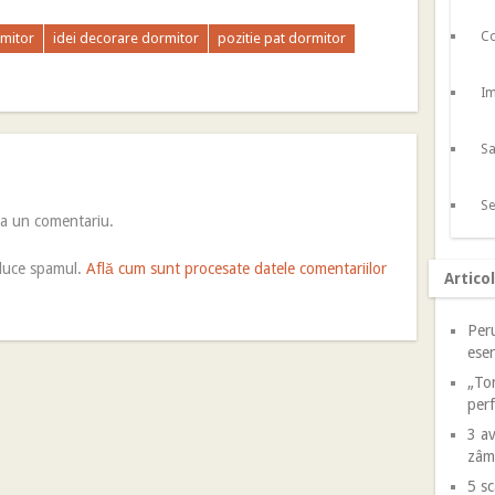
Co
mitor
idei decorare dormitor
pozitie pat dormitor
Im
Sa
Se
ca un comentariu.
educe spamul.
Află cum sunt procesate datele comentariilor
Artico
Peru
esen
„Tor
perf
3 av
zâm
5 sc