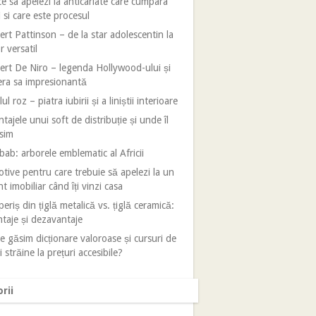
e sa apelezi la anticariate care cumpara
i si care este procesul
rt Pattinson – de la star adolescentin la
r versatil
rt De Niro – legenda Hollywood-ului și
era sa impresionantă
ul roz – piatra iubirii și a liniștii interioare
tajele unui soft de distribuție și unde îl
sim
ab: arborele emblematic al Africii
tive pentru care trebuie să apelezi la un
t imobiliar când îți vinzi casa
eriș din țiglă metalică vs. țiglă ceramică:
taje și dezavantaje
 găsim dicționare valoroase și cursuri de
i străine la prețuri accesibile?
rii