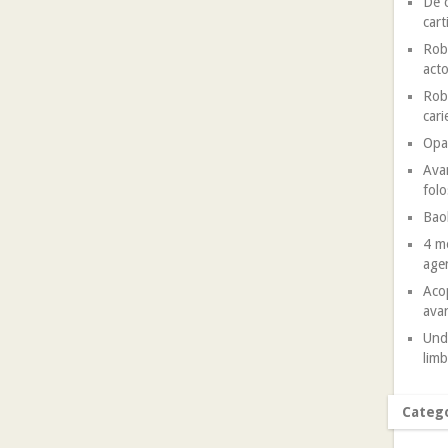
De c
cart
Robe
acto
Robe
cari
Opal
Avan
folo
Baob
4 mo
agen
Acop
avan
Unde
limb
Catego