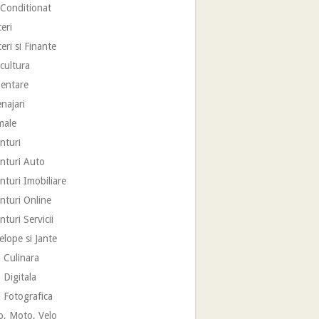
 Conditionat
eri
eri si Finante
cultura
mentare
najari
male
nturi
nturi Auto
turi Imobiliare
nturi Online
turi Servicii
lope si Jante
 Culinara
 Digitala
 Fotografica
o, Moto, Velo