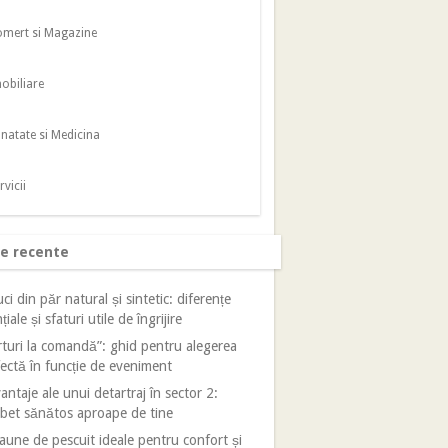
mert si Magazine
obiliare
natate si Medicina
rvicii
le recente
ci din păr natural și sintetic: diferențe
țiale și sfaturi utile de îngrijire
turi la comandă”: ghid pentru alegerea
ectă în funcție de eveniment
antaje ale unui detartraj în sector 2:
bet sănătos aproape de tine
aune de pescuit ideale pentru confort și