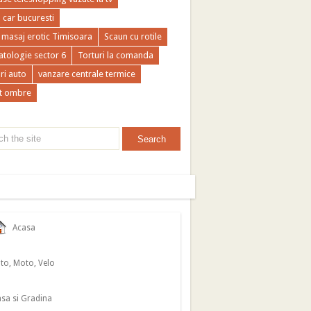
a car bucuresti
 masaj erotic Timisoara
Scaun cu rotile
tologie sector 6
Torturi la comanda
ri auto
vanzare centrale termice
t ombre
Acasa
to, Moto, Velo
sa si Gradina