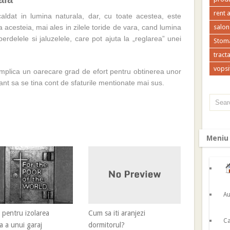
rent 
caldat in lumina naturala, dar, cu toate acestea, este
 acesteia, mai ales in zilele toride de vara, cand lumina
salon
perdelele si jaluzelele, care pot ajuta la „reglarea” unei
Stoma
tracta
vopsi
implica un oarecare grad de efort pentru obtinerea unor
ant sa se tina cont de sfaturile mentionate mai sus.
Meniu
Au
i pentru izolarea
Cum sa iti aranjezi
Ca
a a unui garaj
dormitorul?