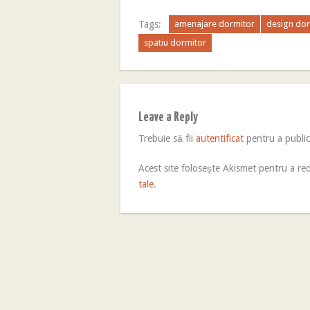
Tags:
amenajare dormitor
design dor
spatiu dormitor
Leave a Reply
Trebuie să fii
autentificat
pentru a publi
Acest site folosește Akismet pentru a r
tale
.