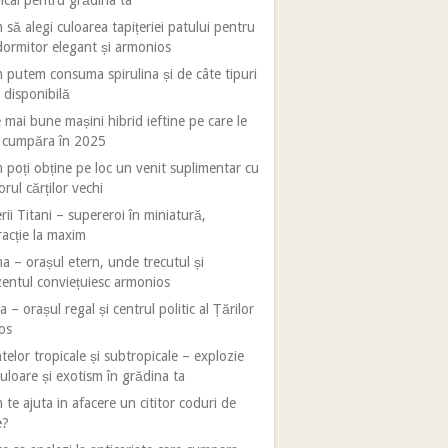
ical pentru grădina ta
să alegi culoarea tapițeriei patului pentru
ormitor elegant și armonios
putem consuma spirulina și de câte tipuri
 disponibilă
 mai bune mașini hibrid ieftine pe care le
i cumpăra în 2025
poți obține pe loc un venit suplimentar cu
orul cărților vechi
rii Titani – supereroi în miniatură,
racție la maxim
 – orașul etern, unde trecutul și
entul conviețuiesc armonios
 – orașul regal și centrul politic al Țărilor
os
telor tropicale și subtropicale – explozie
uloare și exotism în grădina ta
te ajuta in afacere un cititor coduri de
e?