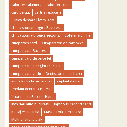
calorifere aluminiu
calorifere otel
carti de citit
carti la reducere
Clinica dentara Elveto Dent
clinica stomatologica Bucuresti
clinica stomatologica sector 2
Cofetarie online
cumparam carti
Cumparatori de carti vechi
cumpar carti Bucuresti
cumpar carti de orice fel
cumpar carti in regim anticariat
cumpar carti vechi
Dentist drumul taberei
endodontie la microscop
implant dentar
Implant dentar Bucuresti
Imprimante Second-Hand
inchirieri auto bucuresti
laptopuri second hand
masaj erotic Iulia
Masaj erotic Timisoara
Multifunctionale SH