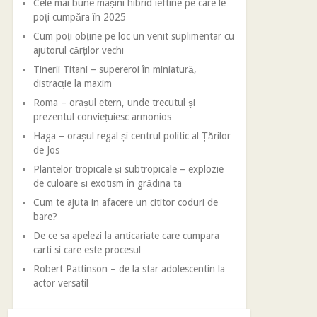
Cele mai bune mașini hibrid ieftine pe care le
poți cumpăra în 2025
Cum poți obține pe loc un venit suplimentar cu
ajutorul cărților vechi
Tinerii Titani – supereroi în miniatură,
distracție la maxim
Roma – orașul etern, unde trecutul și
prezentul conviețuiesc armonios
Haga – orașul regal și centrul politic al Țărilor
de Jos
Plantelor tropicale și subtropicale – explozie
de culoare și exotism în grădina ta
Cum te ajuta in afacere un cititor coduri de
bare?
De ce sa apelezi la anticariate care cumpara
carti si care este procesul
Robert Pattinson – de la star adolescentin la
actor versatil