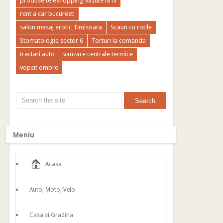
produse teleshopping vazute la tv
rent a car bucuresti
salon masaj erotic Timisoara
Scaun cu rotile
Stomatologie sector 6
Torturi la comanda
tractari auto
vanzare centrale termice
vopsit ombre
Meniu
Acasa
Auto, Moto, Velo
Casa si Gradina