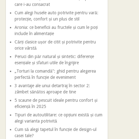
care i-au consacrat
Cum alegi husele auto potrivite pentru vară:
protecție, confort și un plus de stil
Aronia: ce beneficii au fructele și cum le poți
include în alimentație
Cărți clasice ușor de citit și potrivite pentru
orice vârstă
Peruci din păr natural și sintetic: diferențe
esențiale și sfaturi utile de îngrijire
„Torturi la comandă”: ghid pentru alegerea
perfectă în funcție de eveniment
3 avantaje ale unui detartraj în sector 2:
zâmbet sănătos aproape de tine
5 scaune de pescuit ideale pentru confort și
eficiență în 2025
Tipuri de autoutilitare: ce opțiuni există și cum
alegi varianta potrivită
Cum să alegi tapetul în funcție de design-ul
casei tale?