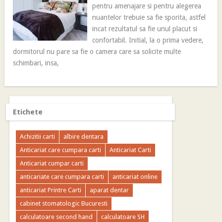
pentru amenajare si pentru alegerea
nuantelor trebuie sa fie sporita, astfel
incat rezultatul sa fie unul placut si
confortabil. Initial, la o prima vedere,
dormitorul nu pare sa fie o camera care sa solicite multe
schimbari, insa,
Etichete
Achizitii carti
albire dentara
Anticariat care cumpara carti
Anticariat Carti
Anticariat cumpar carti
anticariate care cumpara carti
anticariat online
anticariat Printre Carti
aparat dentar
cabinet stomatologic Bucuresti
calculatoare second hand
calculatoare SH