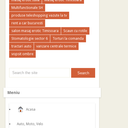
Multifunctionale SH
produse teleshopping vazute la tv
rent a car bucuresti
salon masaj erotic Timisoara
Scaun cu rotile
Stomatologie sector 6
Torturi la comanda
tractari auto
vanzare centrale termice
vopsit ombre
Meniu
Acasa
Auto, Moto, Velo