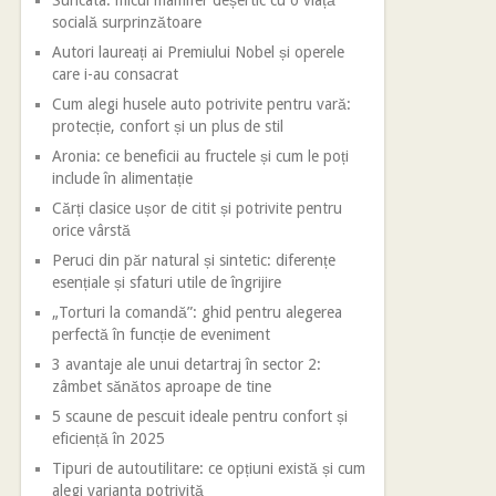
Suricata: micul mamifer deșertic cu o viață
socială surprinzătoare
Autori laureați ai Premiului Nobel și operele
care i-au consacrat
Cum alegi husele auto potrivite pentru vară:
protecție, confort și un plus de stil
Aronia: ce beneficii au fructele și cum le poți
include în alimentație
Cărți clasice ușor de citit și potrivite pentru
orice vârstă
Peruci din păr natural și sintetic: diferențe
esențiale și sfaturi utile de îngrijire
„Torturi la comandă”: ghid pentru alegerea
perfectă în funcție de eveniment
3 avantaje ale unui detartraj în sector 2:
zâmbet sănătos aproape de tine
5 scaune de pescuit ideale pentru confort și
eficiență în 2025
Tipuri de autoutilitare: ce opțiuni există și cum
alegi varianta potrivită