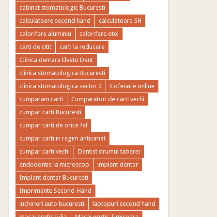
cabinet stomatologic Bucuresti
calculatoare second hand
calculatoare SH
calorifere aluminiu
calorifere otel
carti de citit
carti la reducere
Clinica dentara Elveto Dent
clinica stomatologica Bucuresti
clinica stomatologica sector 2
Cofetarie online
cumparam carti
Cumparatori de carti vechi
cumpar carti Bucuresti
cumpar carti de orice fel
cumpar carti in regim anticariat
cumpar carti vechi
Dentist drumul taberei
endodontie la microscop
implant dentar
Implant dentar Bucuresti
Imprimante Second-Hand
inchirieri auto bucuresti
laptopuri second hand
masaj erotic Iulia
Masaj erotic Timisoara