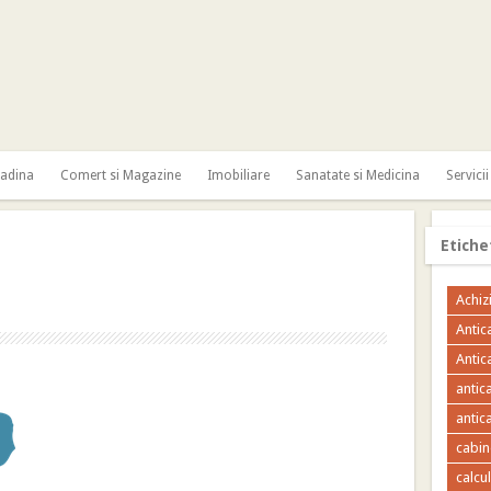
radina
Comert si Magazine
Imobiliare
Sanatate si Medicina
Servicii
Etiche
Achizi
Antic
Antic
antic
antica
cabin
calcu