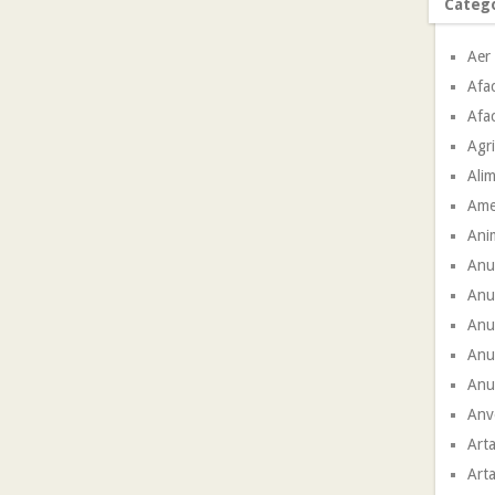
Catego
Aer
Afac
Afac
Agri
Ali
Ame
Ani
Anu
Anu
Anun
Anu
Anun
Anve
Arta
Arta