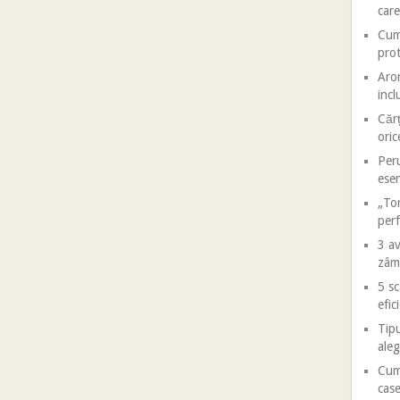
care
Cum 
prot
Aron
incl
Cărț
oric
Peru
esen
„Tor
perf
3 av
zâm
5 sc
efic
Tipu
aleg
Cum 
case