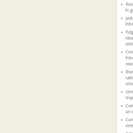
Rata
în 
Jack
într
Fulg
idea
echi
Conf
într
nea
Bran
cali
oric
Stre
trop
Cum 
un d
Cum 
este