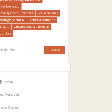
a car bucuresti
 masaj erotic Timisoara
Scaun cu rotile
tologie sector 6
Torturi la comanda
ri auto
vanzare centrale termice
t ombre
Acasa
to, Moto, Velo
sa si Gradina