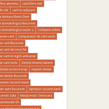
ifere aluminiu
calorifere otel
de citit
carti la reducere
ca dentara Elveto Dent
ca stomatologica Bucuresti
ca stomatologica sector 2
Cofetarie online
ram carti
Cumparatori de carti vechi
r carti Bucuresti
r carti de orice fel
r carti in regim anticariat
r carti vechi
Dentist drumul taberei
ontie la microscop
implant dentar
nt dentar Bucuresti
imante Second-Hand
ieri auto bucuresti
laptopuri second hand
 erotic Iulia
Masaj erotic Timisoara
functionale SH
se teleshopping vazute la tv