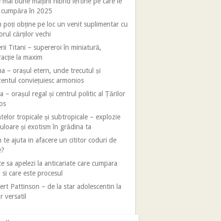
 mai bune mașini hibrid ieftine pe care le
i cumpăra în 2025
poți obține pe loc un venit suplimentar cu
orul cărților vechi
rii Titani – supereroi în miniatură,
racție la maxim
 – orașul etern, unde trecutul și
entul conviețuiesc armonios
 – orașul regal și centrul politic al Țărilor
os
telor tropicale și subtropicale – explozie
uloare și exotism în grădina ta
te ajuta in afacere un cititor coduri de
e?
e sa apelezi la anticariate care cumpara
i si care este procesul
rt Pattinson – de la star adolescentin la
r versatil