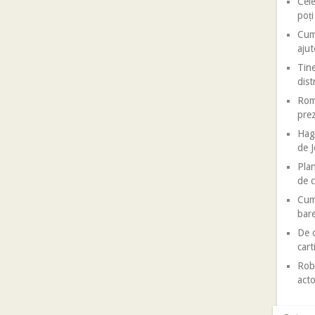
Cele
poț
Cum 
ajut
Tine
dist
Roma
prez
Haga
de J
Plan
de c
Cum 
bar
De c
cart
Robe
acto