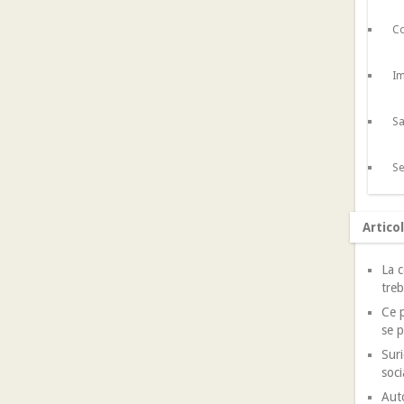
Co
Im
Sa
Se
Artico
La c
treb
Ce p
se p
Suri
soci
Auto