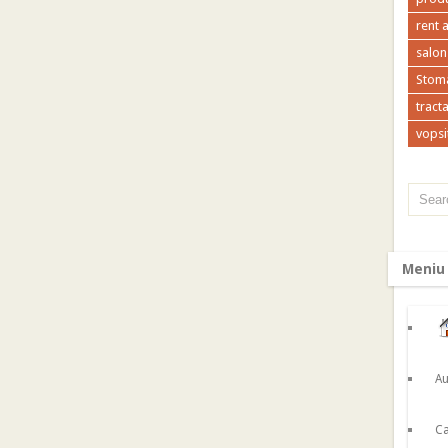
rent 
salon
Stoma
tracta
vopsi
Meniu
Au
Ca