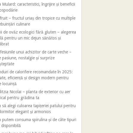
 Mulard: caracteristici, îngrijire și beneficii
gospodărie
fruit – fructul uriaș din tropice cu multiple
ebuințări culinare
ii de ovăz ecologici fără gluten – alegerea
lă pentru un mic dejun sănătos și
librat
esiunile unui achizitor de carte veche –
e pasiune, nostalgie și surprize
șteptate
duri de calorifere recomandate în 2025:
tate, eficiență și design modern pentru
e locuință
litzia Nicolai – planta de exterior cu aer
ical pentru grădina ta
să alegi culoarea tapițeriei patului pentru
ormitor elegant și armonios
putem consuma spirulina și de câte tipuri
 disponibilă