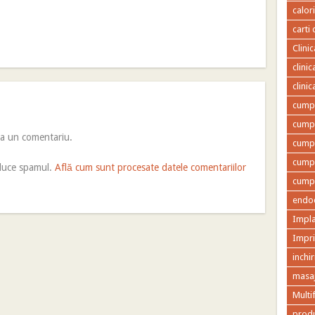
calor
carti 
Clini
clini
clini
cumpa
cumpa
ca un comentariu.
cumpa
cumpa
educe spamul.
Află cum sunt procesate datele comentariilor
cumpa
endod
Impla
Impr
inchir
masaj
Multi
produ