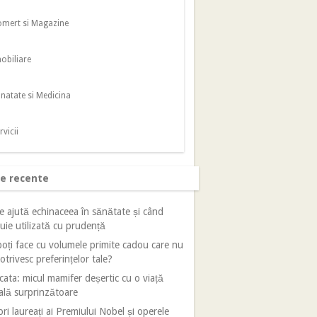
mert si Magazine
obiliare
natate si Medicina
rvicii
le recente
e ajută echinaceea în sănătate și când
uie utilizată cu prudență
oți face cu volumele primite cadou care nu
otrivesc preferințelor tale?
cata: micul mamifer deșertic cu o viață
ală surprinzătoare
ri laureați ai Premiului Nobel și operele