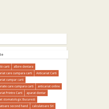
te
tii carti
albire dentara
ariat care cumpara carti
Anticariat Carti
ariat cumpar carti
ariate care cumpara carti
anticariat online
riat Printre Carti
aparat dentar
et stomatologic Bucuresti
latoare second hand
calculatoare SH