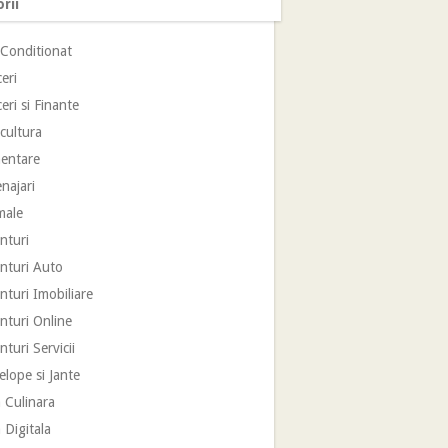
rii
 Conditionat
eri
eri si Finante
cultura
mentare
najari
male
nturi
nturi Auto
turi Imobiliare
nturi Online
turi Servicii
lope si Jante
 Culinara
 Digitala