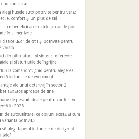
 i-au consacrat
alegi husele auto potrivite pentru vară:
ecție, confort și un plus de stil
ia: ce beneficii au fructele și cum le poți
ude în alimentație
i clasice ușor de citit și potrivite pentru
e vârstă
ci din păr natural și sintetic: diferențe
țiale și sfaturi utile de îngrijire
turi la comandă”: ghid pentru alegerea
ectă în funcție de eveniment
antaje ale unui detartraj în sector 2:
bet sănătos aproape de tine
aune de pescuit ideale pentru confort și
iență în 2025
ri de autoutilitare: ce opțiuni există și cum
i varianta potrivită
să alegi tapetul în funcție de design-ul
i tale?