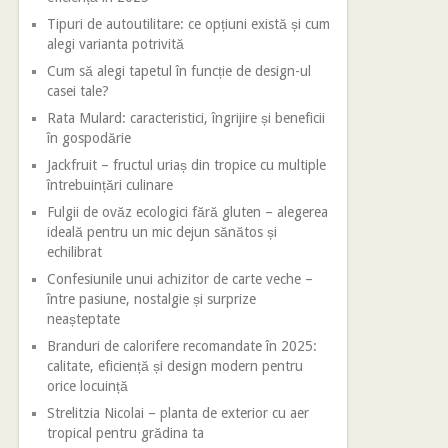
Tipuri de autoutilitare: ce opțiuni există și cum
alegi varianta potrivită
Cum să alegi tapetul în funcție de design-ul
casei tale?
Rata Mulard: caracteristici, îngrijire și beneficii
în gospodărie
Jackfruit – fructul uriaș din tropice cu multiple
întrebuințări culinare
Fulgii de ovăz ecologici fără gluten – alegerea
ideală pentru un mic dejun sănătos și
echilibrat
Confesiunile unui achizitor de carte veche –
între pasiune, nostalgie și surprize
neașteptate
Branduri de calorifere recomandate în 2025:
calitate, eficiență și design modern pentru
orice locuință
Strelitzia Nicolai – planta de exterior cu aer
tropical pentru grădina ta