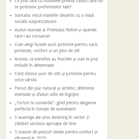
Ce poți face cu volumele primite cadou care nu
se potrivesc preferințelor tale?
Suricata: micul mamifer deșertic cu o viață
socială surprinzătoare
Autori laureați ai Premiului Nobel și operele
care i-au consacrat
Cum alegi husele auto potrivite pentru vară:
protecție, confort și un plus de stil
Aronia: ce beneficii au fructele și cum le poți
include în alimentație
Cărți clasice ușor de citit și potrivite pentru
orice vârstă
Peruci din păr natural și sintetic: diferențe
esențiale și sfaturi utile de îngrijire
„Torturi la comandă”: ghid pentru alegerea
perfectă în funcție de eveniment
3 avantaje ale unui detartraj în sector 2:
zâmbet sănătos aproape de tine
5 scaune de pescuit ideale pentru confort și
eficiență în 2025