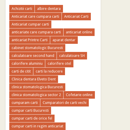
Achizitii carti
albire dentara
Anticariat care cumpara carti
Anticariat Carti
Anticariat cumpar carti
anticariate care cumpara carti
anticariat online
anticariat Printre Carti
aparat dentar
cabinet stomatologic Bucuresti
calculatoare second hand
calculatoare SH
calorifere aluminiu
calorifere otel
carti de citit
carti la reducere
Clinica dentara Elveto Dent
clinica stomatologica Bucuresti
clinica stomatologica sector 2
Cofetarie online
cumparam carti
Cumparatori de carti vechi
cumpar carti Bucuresti
cumpar carti de orice fel
cumpar carti in regim anticariat