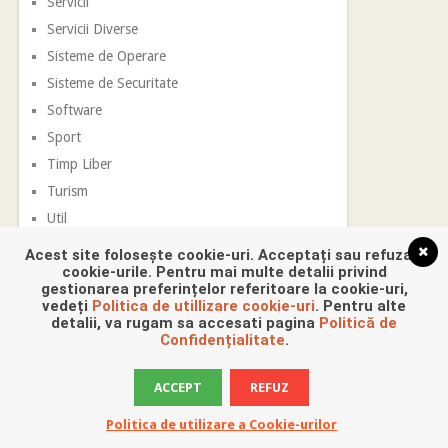
Servicii
Servicii Diverse
Sisteme de Operare
Sisteme de Securitate
Software
Sport
Timp Liber
Turism
Util
Vestimentatie
Acest site folosește cookie-uri. Acceptați sau refuzați
cookie-urile. Pentru mai multe detalii privind
gestionarea preferințelor referitoare la cookie-uri,
vedeți
Politica de utillizare cookie-uri
. Pentru alte
detalii, va rugam sa accesati pagina
Politică de
Confidențialitate
.
ACCEPT
REFUZ
Promovare Digitala
Copyright © 2026.
Politica de utilizare a Cookie-urilor