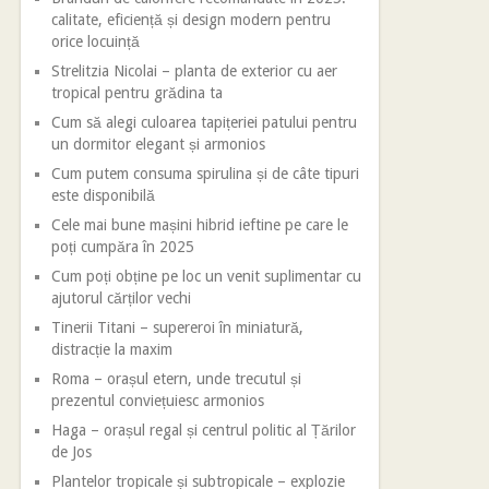
calitate, eficiență și design modern pentru
orice locuință
Strelitzia Nicolai – planta de exterior cu aer
tropical pentru grădina ta
Cum să alegi culoarea tapițeriei patului pentru
un dormitor elegant și armonios
Cum putem consuma spirulina și de câte tipuri
este disponibilă
Cele mai bune mașini hibrid ieftine pe care le
poți cumpăra în 2025
Cum poți obține pe loc un venit suplimentar cu
ajutorul cărților vechi
Tinerii Titani – supereroi în miniatură,
distracție la maxim
Roma – orașul etern, unde trecutul și
prezentul conviețuiesc armonios
Haga – orașul regal și centrul politic al Țărilor
de Jos
Plantelor tropicale și subtropicale – explozie