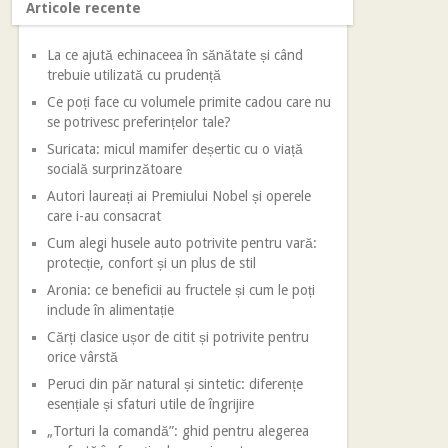
Articole recente
La ce ajută echinaceea în sănătate și când
trebuie utilizată cu prudență
Ce poți face cu volumele primite cadou care nu
se potrivesc preferințelor tale?
Suricata: micul mamifer deșertic cu o viață
socială surprinzătoare
Autori laureați ai Premiului Nobel și operele
care i-au consacrat
Cum alegi husele auto potrivite pentru vară:
protecție, confort și un plus de stil
Aronia: ce beneficii au fructele și cum le poți
include în alimentație
Cărți clasice ușor de citit și potrivite pentru
orice vârstă
Peruci din păr natural și sintetic: diferențe
esențiale și sfaturi utile de îngrijire
„Torturi la comandă”: ghid pentru alegerea