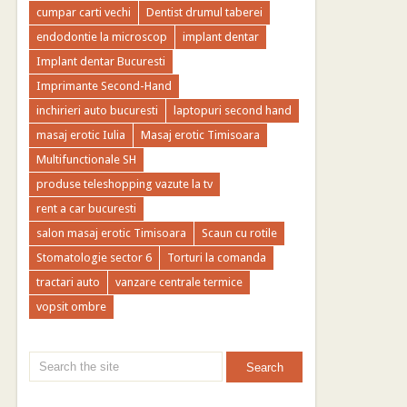
cumpar carti vechi
Dentist drumul taberei
endodontie la microscop
implant dentar
Implant dentar Bucuresti
Imprimante Second-Hand
inchirieri auto bucuresti
laptopuri second hand
masaj erotic Iulia
Masaj erotic Timisoara
Multifunctionale SH
produse teleshopping vazute la tv
rent a car bucuresti
salon masaj erotic Timisoara
Scaun cu rotile
Stomatologie sector 6
Torturi la comanda
tractari auto
vanzare centrale termice
vopsit ombre