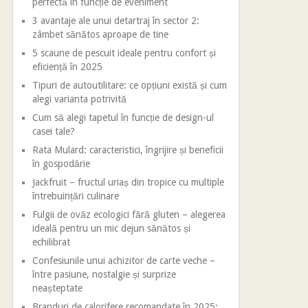
perfectă în funcție de eveniment
3 avantaje ale unui detartraj în sector 2:
zâmbet sănătos aproape de tine
5 scaune de pescuit ideale pentru confort și
eficiență în 2025
Tipuri de autoutilitare: ce opțiuni există și cum
alegi varianta potrivită
Cum să alegi tapetul în funcție de design-ul
casei tale?
Rata Mulard: caracteristici, îngrijire și beneficii
în gospodărie
Jackfruit – fructul uriaș din tropice cu multiple
întrebuințări culinare
Fulgii de ovăz ecologici fără gluten – alegerea
ideală pentru un mic dejun sănătos și
echilibrat
Confesiunile unui achizitor de carte veche –
între pasiune, nostalgie și surprize
neașteptate
Branduri de calorifere recomandate în 2025: