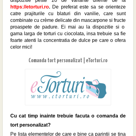
dispozitie peste 20 de variante diferite de la
https://etorturi.ro
.
De preferat este sa se orienteze
catre prajiturile cu blaturi din vanilie, care sunt
combinate cu crème delicate din mascarpone si fruct
e
proaspete de padure. Ei mai au la dispozitie si o
gama larga de torturi cu ciocolata, insa trebuie sa fie
foarte atenti la concentratia de dulce pe care o ofera
celor mici!
Comanda tort personalizat | eTorturi.ro
Cu cat timp inainte trebuie facuta o
comanda
de
tort personalizat?
Pe lista elementelor de care e bine ca parintii se tina