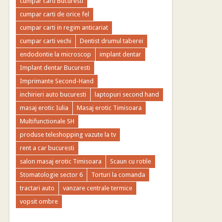
cumpar carti Bucuresti
cumpar carti de orice fel
cumpar carti in regim anticariat
cumpar carti vechi
Dentist drumul taberei
endodontie la microscop
implant dentar
Implant dentar Bucuresti
Imprimante Second-Hand
inchirieri auto bucuresti
laptopuri second hand
masaj erotic Iulia
Masaj erotic Timisoara
Multifunctionale SH
produse teleshopping vazute la tv
rent a car bucuresti
salon masaj erotic Timisoara
Scaun cu rotile
Stomatologie sector 6
Torturi la comanda
tractari auto
vanzare centrale termice
vopsit ombre