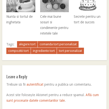
Nunta si tortul de
Cele mai bune
Secrete pentru un
inghetata
sosuri si
tort de succes
condimente pentru
retetele tale
Tags:
alegere tort
comanda tort personalizat
compozitii tort
ingrediente tort
tort personalizat
Leave a Reply
Trebuie să fii
autentificat
pentru a publica un comentariu.
Acest site folosește Akismet pentru a reduce spamul.
Află cum
sunt procesate datele comentariilor tale
.