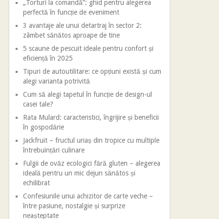
„Torturi la comandă”: ghid pentru alegerea
perfectă în funcție de eveniment
3 avantaje ale unui detartraj în sector 2:
zâmbet sănătos aproape de tine
5 scaune de pescuit ideale pentru confort și
eficiență în 2025
Tipuri de autoutilitare: ce opțiuni există și cum
alegi varianta potrivită
Cum să alegi tapetul în funcție de design-ul
casei tale?
Rata Mulard: caracteristici, îngrijire și beneficii
în gospodărie
Jackfruit – fructul uriaș din tropice cu multiple
întrebuințări culinare
Fulgii de ovăz ecologici fără gluten – alegerea
ideală pentru un mic dejun sănătos și
echilibrat
Confesiunile unui achizitor de carte veche –
între pasiune, nostalgie și surprize
neașteptate