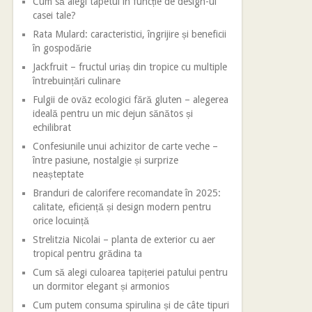
Cum să alegi tapetul în funcție de design-ul
casei tale?
Rata Mulard: caracteristici, îngrijire și beneficii
în gospodărie
Jackfruit – fructul uriaș din tropice cu multiple
întrebuințări culinare
Fulgii de ovăz ecologici fără gluten – alegerea
ideală pentru un mic dejun sănătos și
echilibrat
Confesiunile unui achizitor de carte veche –
între pasiune, nostalgie și surprize
neașteptate
Branduri de calorifere recomandate în 2025:
calitate, eficiență și design modern pentru
orice locuință
Strelitzia Nicolai – planta de exterior cu aer
tropical pentru grădina ta
Cum să alegi culoarea tapițeriei patului pentru
un dormitor elegant și armonios
Cum putem consuma spirulina și de câte tipuri