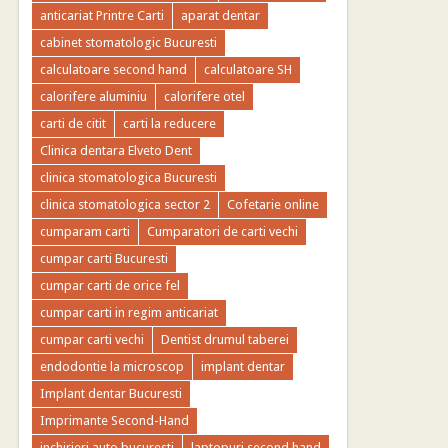
anticariat Printre Carti
aparat dentar
cabinet stomatologic Bucuresti
calculatoare second hand
calculatoare SH
calorifere aluminiu
calorifere otel
carti de citit
carti la reducere
Clinica dentara Elveto Dent
clinica stomatologica Bucuresti
clinica stomatologica sector 2
Cofetarie online
cumparam carti
Cumparatori de carti vechi
cumpar carti Bucuresti
cumpar carti de orice fel
cumpar carti in regim anticariat
cumpar carti vechi
Dentist drumul taberei
endodontie la microscop
implant dentar
Implant dentar Bucuresti
Imprimante Second-Hand
inchirieri auto bucuresti
laptopuri second hand