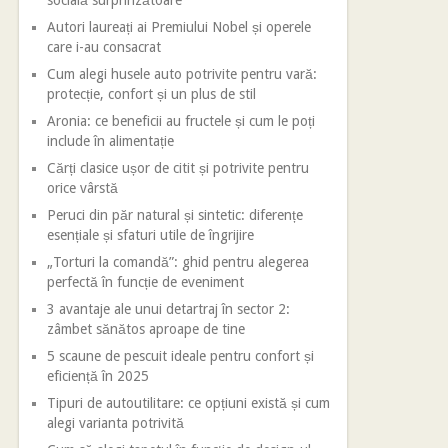
socială surprinzătoare
Autori laureați ai Premiului Nobel și operele
care i-au consacrat
Cum alegi husele auto potrivite pentru vară:
protecție, confort și un plus de stil
Aronia: ce beneficii au fructele și cum le poți
include în alimentație
Cărți clasice ușor de citit și potrivite pentru
orice vârstă
Peruci din păr natural și sintetic: diferențe
esențiale și sfaturi utile de îngrijire
„Torturi la comandă”: ghid pentru alegerea
perfectă în funcție de eveniment
3 avantaje ale unui detartraj în sector 2:
zâmbet sănătos aproape de tine
5 scaune de pescuit ideale pentru confort și
eficiență în 2025
Tipuri de autoutilitare: ce opțiuni există și cum
alegi varianta potrivită